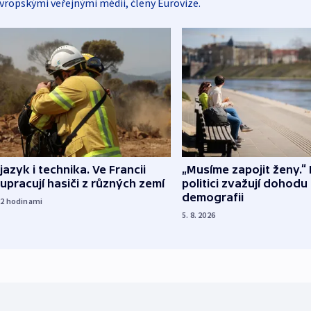
vropskými veřejnými médii, členy Eurovize.
 jazyk i technika. Ve Francii
„Musíme zapojit ženy.“ 
upracují hasiči z různých zemí
politici zvažují dohodu
demografii
22
hodinami
5. 8. 2026