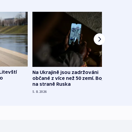
Litevští
Na Ukrajině jsou zadržováni
Španě
 o
občané z více než 50 zemí. Bojovali
dosta
na straně Ruska
4. 8. 20
5. 8. 2026