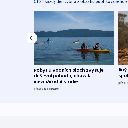
ČT24 každý den vybírá z obsahu publikovaného e
Jiný
Pobyt u vodních ploch zvyšuje
spol
duševní pohodu, ukázala
mezinárodní studie
před 
před 6
hodinami