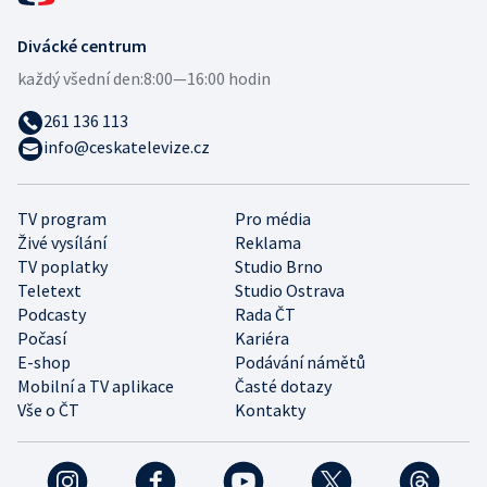
Divácké centrum
každý všední den:
8:00—16:00 hodin
261 136 113
info@ceskatelevize.cz
TV program
Pro média
Živé vysílání
Reklama
TV poplatky
Studio Brno
Teletext
Studio Ostrava
Podcasty
Rada ČT
Počasí
Kariéra
E-shop
Podávání námětů
Mobilní a TV aplikace
Časté dotazy
Vše o ČT
Kontakty