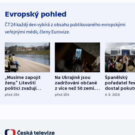
Evropský pohled
ČT24 každý den vybírá z obsahu publikovaného evropskými
veřejnými médii, členy Eurovize.
„Musíme zapojit
Na Ukrajině jsou
Španělský
ženy.“ Litevští
zadržováni občané
pořadatel fes
politici zvažují
z více než 50 zemí.
dostal pokut
dohodu o
Bojovali na straně
nekalé prakti
před 19
h
před 20
h
4. 8. 2026
demografii
Ruska