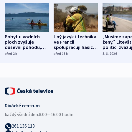
Pobyt u vodních
Jiný jazyk i technika.
„Musíme zapo
ploch zvyšuje
Ve Francii
ženy.“ Litevšt
duševní pohodu,
spolupracují hasiči z
politici zvažuj
ukázala
různých zemí
dohodu o
před 2
h
před 18
h
5. 8. 2026
mezinárodní studie
demografii
Divácké centrum
každý všední den:
8:00—16:00 hodin
261 136 113