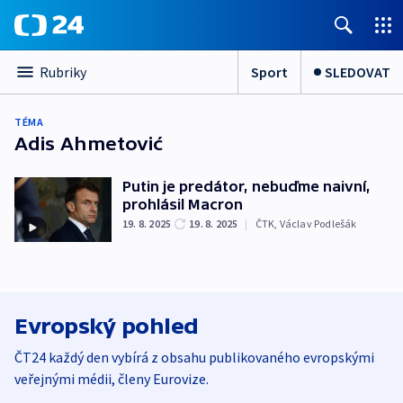
Sport
SLEDOVAT
Rubriky
TÉMA
Adis Ahmetović
Putin je predátor, nebuďme naivní,
prohlásil Macron
19. 8. 2025
19. 8. 2025
|
ČTK
,
Václav Podlešák
Evropský pohled
ČT24 každý den vybírá z obsahu publikovaného evropskými
veřejnými médii, členy Eurovize.