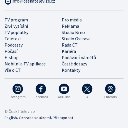
info@ceskatelevize.cz
TV program
Pro média
Živé vysílání
Reklama
TV poplatky
Studio Brno
Teletext
Studio Ostrava
Podcasty
Rada ČT
Počasí
Kariéra
E-shop
Podávání námětů
Mobilní a TV aplikace
Časté dotazy
Vše o ČT
Kontakty
Instagram
Facebook
YouTube
X
Threads
© Česká televize
•
•
English
Ochrana soukromí
Přístupnost