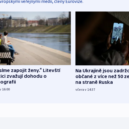
vropskými veřejnými médii, členy Eurovize.
íme zapojit ženy.“ Litevští
Na Ukrajině jsou zadrž
tici zvažují dohodu o
občané z více než 50 ze
ografii
na straně Ruska
v 16:00
včera v 14:37