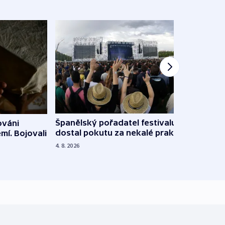
Španělský pořadatel festivalu
ováni
Lesn
dostal pokutu za nekalé praktiky
mí. Bojovali
dopa
zdrav
4. 8. 2026
4. 8. 20