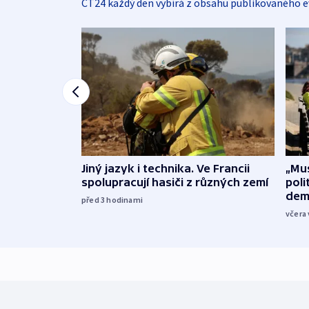
ČT24 každý den vybírá z obsahu publikovaného e
Jiný jazyk i technika. Ve Francii
„Mus
spolupracují hasiči z různých zemí
poli
dem
před 3
hodinami
včera 