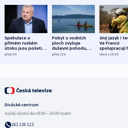
Spekulace o
Pobyt u vodních
Jiný jazyk i t
přímém ruském
ploch zvyšuje
Ve Francii
útoku jsou pošetilé,
duševní pohodu,
spolupracují h
míní estonský
ukázala
různých zemí
před 3
h
před 12
h
včera v 15:30
bezpečnostní
mezinárodní studie
expert
Divácké centrum
každý všední den:
8:00—16:00 hodin
261 136 113