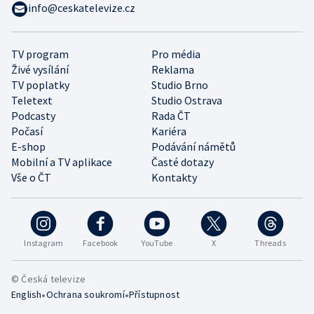
info@ceskatelevize.cz
TV program
Pro média
Živé vysílání
Reklama
TV poplatky
Studio Brno
Teletext
Studio Ostrava
Podcasty
Rada ČT
Počasí
Kariéra
E-shop
Podávání námětů
Mobilní a TV aplikace
Časté dotazy
Vše o ČT
Kontakty
Instagram
Facebook
YouTube
X
Threads
© Česká televize
•
•
English
Ochrana soukromí
Přístupnost