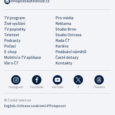
info@ceskatelevize.cz
TV program
Pro média
Živé vysílání
Reklama
TV poplatky
Studio Brno
Teletext
Studio Ostrava
Podcasty
Rada ČT
Počasí
Kariéra
E-shop
Podávání námětů
Mobilní a TV aplikace
Časté dotazy
Vše o ČT
Kontakty
Instagram
Facebook
YouTube
X
Threads
© Česká televize
•
•
English
Ochrana soukromí
Přístupnost