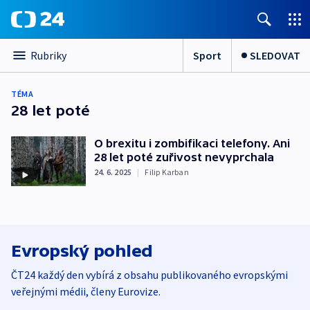
Sport
SLEDOVAT
Rubriky
TÉMA
28 let poté
O brexitu i zombifikaci telefony. Ani
28 let poté zuřivost nevyprchala
24. 6. 2025
|
Filip Karban
Evropský pohled
ČT24 každý den vybírá z obsahu publikovaného evropskými
veřejnými médii, členy Eurovize.