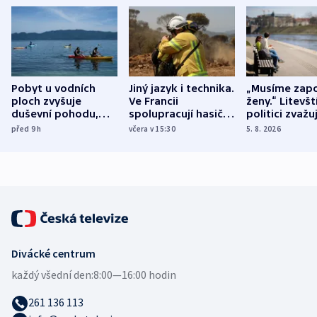
Pobyt u vodních
Jiný jazyk i technika.
„Musíme zapo
ploch zvyšuje
Ve Francii
ženy.“ Litevšt
duševní pohodu,
spolupracují hasiči z
politici zvažuj
ukázala
různých zemí
dohodu o
před 9
h
včera v 15:30
5. 8. 2026
mezinárodní studie
demografii
Divácké centrum
každý všední den:
8:00—16:00 hodin
261 136 113