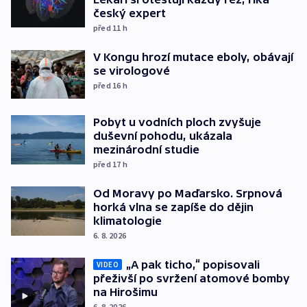
český expert
před 11
h
V Kongu hrozí mutace eboly, obávají
se virologové
před 16
h
Pobyt u vodních ploch zvyšuje
duševní pohodu, ukázala
mezinárodní studie
před 17
h
Od Moravy po Maďarsko. Srpnová
horká vlna se zapíše do dějin
klimatologie
6. 8. 2026
„A pak ticho,“ popisovali
VIDEO
přeživší po svržení atomové bomby
na Hirošimu
6. 8. 2026