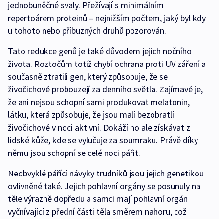
jednobuněčné svaly. Přežívají s minimálním
repertoárem proteinů –⁠ nejnižším počtem, jaký byl kdy
u tohoto nebo příbuzných druhů pozorován.
Tato redukce genů je také důvodem jejich nočního
života. Roztočům totiž chybí ochrana proti UV záření a
současně ztratili gen, který způsobuje, že se
živočichové probouzejí za denního světla. Zajímavé je,
že ani nejsou schopní sami produkovat melatonin,
látku, která způsobuje, že jsou malí bezobratlí
živočichové v noci aktivní. Dokáží ho ale získávat z
lidské kůže, kde se vylučuje za soumraku. Právě díky
němu jsou schopní se celé noci pářit.
Neobvyklé pářící návyky trudníků jsou jejich genetikou
ovlivněné také. Jejich pohlavní orgány se posunuly na
těle výrazně dopředu a samci mají pohlavní orgán
vyčnívající z přední části těla směrem nahoru, což