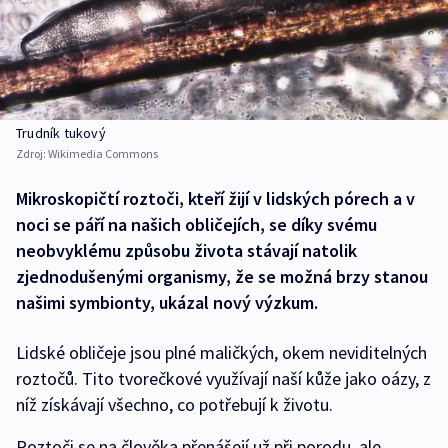
Trudník tukový
Zdroj:
Wikimedia Commons
Mikroskopičtí roztoči, kteří žijí v lidských pórech a v
noci se páří na našich obličejích, se díky svému
neobvyklému způsobu života stávají natolik
zjednodušenými organismy, že se možná brzy stanou
našimi symbionty, ukázal nový výzkum.
Lidské obličeje jsou plné maličkých, okem neviditelných
roztočů. Tito tvorečkové využívají naší kůže jako oázy, z
níž získávají všechno, co potřebují k životu.
Roztoči se na člověka přenášejí už při porodu, ale