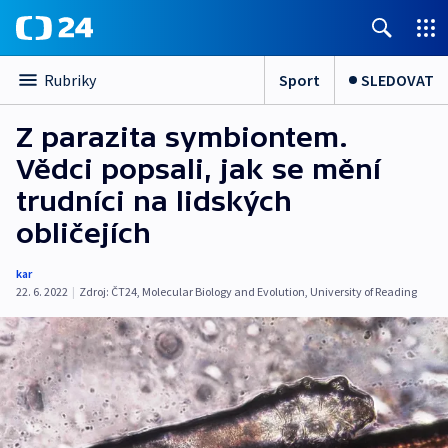
Sport
SLEDOVAT
Rubriky
Z parazita symbiontem.
Vědci popsali, jak se mění
trudníci na lidských
obličejích
kar
22. 6. 2022
|
Zdroj:
ČT24
,
Molecular Biology and Evolution
,
University of Reading