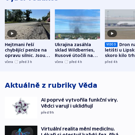
Hejtmani řeší
Ukrajina zasáhla
Dron n
VIDEO
chybějící peníze na
sklad Wildberries,
letišti u Lips
opravu silnic. Jsou
Rusové útočili na
skoro kilo trh
nenárokové, namítá
trh, hasiče či
indicie ukazuj
včera
před 3
h
včera
před 4
h
před 4
h
ministerstvo
stadion
Rusko
Aktuálně z rubriky
Věda
AI poprvé vytvořila funkční viry.
Vědci varují i uklidňují
před 9
h
Virtuální realita mění medicínu.
Lékaři si otestují každý řez, říká