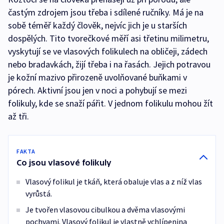
častým zdrojem jsou třeba i sdílené ručníky. Má je na
sobě téměř každý člověk, nejvíc jich je u starších
dospělých. Tito tvorečkové měří asi třetinu milimetru,
vyskytují se ve vlasových folikulech na obličeji, zádech
nebo bradavkách, žijí třeba i na řasách. Jejich potravou
je kožní mazivo přirozeně uvolňované buňkami v
pórech. Aktivní jsou jen v noci a pohybují se mezi
folikuly, kde se snaží pářit. V jednom folikulu mohou žít
až tři.
FAKTA
Co jsou vlasové folikuly
Vlasový folikul je tkáň, která obaluje vlas a z níž vlas
vyrůstá.
Je tvořen vlasovou cibulkou a dvěma vlasovými
pochvami. Vlasový folikul je vlastně vchlípenina