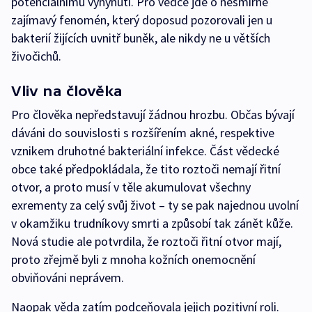
potenciálnímu vyhynutí. Pro vědce jde o nesmírně
zajímavý fenomén, který doposud pozorovali jen u
bakterií žijících uvnitř buněk, ale nikdy ne u větších
živočichů.
Vliv na člověka
Pro člověka nepředstavují žádnou hrozbu. Občas bývají
dáváni do souvislosti s rozšířením akné, respektive
vznikem druhotné bakteriální infekce. Část vědecké
obce také předpokládala, že tito roztoči nemají řitní
otvor, a proto musí v těle akumulovat všechny
exrementy za celý svůj život –⁠ ty se pak najednou uvolní
v okamžiku trudníkovy smrti a způsobí tak zánět kůže.
Nová studie ale potvrdila, že roztoči řitní otvor mají,
proto zřejmě byli z mnoha kožních onemocnění
obviňováni neprávem.
Naopak věda zatím podceňovala jejich pozitivní roli.