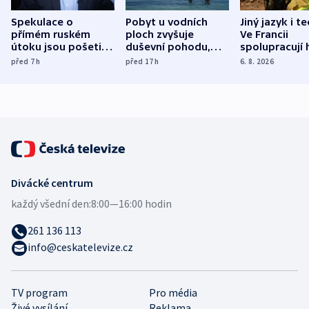
Spekulace o
Pobyt u vodních
Jiný jazyk i t
přímém ruském
ploch zvyšuje
Ve Francii
útoku jsou pošetilé,
duševní pohodu,
spolupracují h
míní estonský
ukázala
různých zemí
před 7
h
před 17
h
6. 8. 2026
bezpečnostní
mezinárodní studie
expert
Divácké centrum
každý všední den:
8:00—16:00 hodin
261 136 113
info@ceskatelevize.cz
TV program
Pro média
Živé vysílání
Reklama