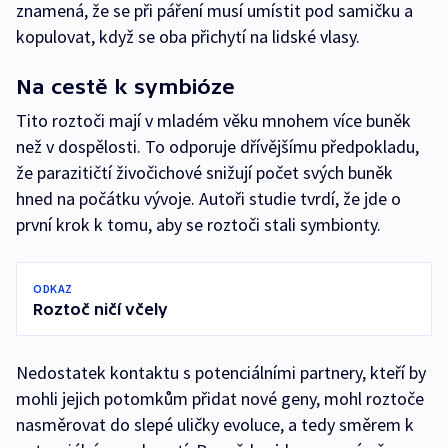
znamená, že se při páření musí umístit pod samičku a
kopulovat, když se oba přichytí na lidské vlasy.
Na cestě k symbióze
Tito roztoči mají v mladém věku mnohem více buněk
než v dospělosti. To odporuje dřívějšímu předpokladu,
že parazitičtí živočichové snižují počet svých buněk
hned na počátku vývoje. Autoři studie tvrdí, že jde o
první krok k tomu, aby se roztoči stali symbionty.
ODKAZ
Roztoč ničí včely
Nedostatek kontaktu s potenciálními partnery, kteří by
mohli jejich potomkům přidat nové geny, mohl roztoče
nasměrovat do slepé uličky evoluce, a tedy směrem k