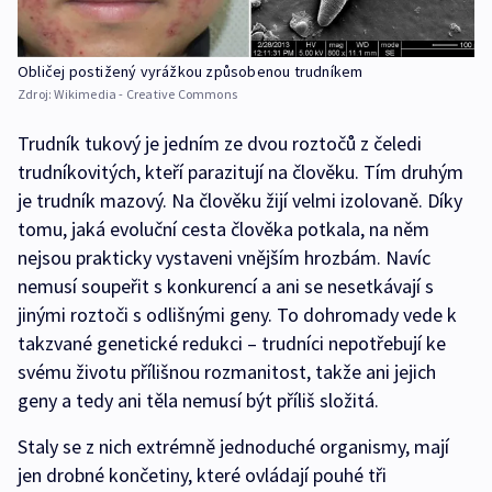
Obličej postižený vyrážkou způsobenou trudníkem
Zdroj:
Wikimedia - Creative Commons
Trudník tukový je jedním ze dvou roztočů z čeledi
trudníkovitých, kteří parazitují na člověku. Tím druhým
je trudník mazový. Na člověku žijí velmi izolovaně. Díky
tomu, jaká evoluční cesta člověka potkala, na něm
nejsou prakticky vystaveni vnějším hrozbám. Navíc
nemusí soupeřit s konkurencí a ani se nesetkávají s
jinými roztoči s odlišnými geny. To dohromady vede k
takzvané genetické redukci –⁠ trudníci nepotřebují ke
svému životu přílišnou rozmanitost, takže ani jejich
geny a tedy ani těla nemusí být příliš složitá.
Staly se z nich extrémně jednoduché organismy, mají
jen drobné končetiny, které ovládají pouhé tři