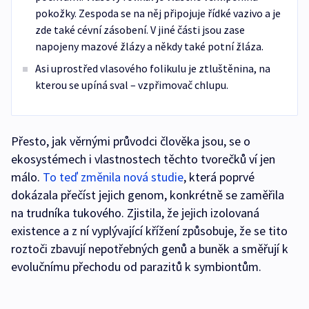
pokožky. Zespoda se na něj připojuje řídké vazivo a je
zde také cévní zásobení. V jiné části jsou zase
napojeny mazové žlázy a někdy také potní žláza.
Asi uprostřed vlasového folikulu je ztluštěnina, na
kterou se upíná sval – vzpřimovač chlupu.
Přesto, jak věrnými průvodci člověka jsou, se o
ekosystémech i vlastnostech těchto tvorečků ví jen
málo.
To teď změnila nová studie
, která poprvé
dokázala přečíst jejich genom, konkrétně se zaměřila
na trudníka tukového. Zjistila, že jejich izolovaná
existence a z ní vyplývající křížení způsobuje, že se tito
roztoči zbavují nepotřebných genů a buněk a směřují k
evolučnímu přechodu od parazitů k symbiontům.