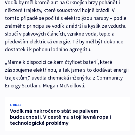
Vodík by měl kromě aut na Orknejích brzy pohánět i
některé trajekty, které souostroví hojně brázdí. V
tomto případě se počítá s elektrolýzou naruby – podle
známého principu se vodík z nádrží a kyslík ze vzduchu
sloučí v palivových článcích, vznikne voda, teplo a
především elektrická energie. Té by měl být dokonce
dostatek i k pohonu lodního agregátu.
„Máme k dispozici celkem čtyřicet baterií, které
zásobujeme elektřinou, a tak jsme s to dodávat energii
trajektům,“ uvedla chemická inženýrka z Community
Energy Scotland Megan McNeillová.
ODKAZ
Vodík má nakročeno stát se palivem
budoucnosti. V cestě mu stojí levná ropa i
technologické problémy