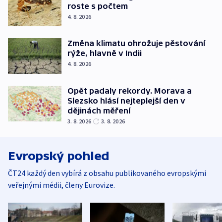
roste s počtem
4. 8. 2026
Změna klimatu ohrožuje pěstování
rýže, hlavně v Indii
4. 8. 2026
Opět padaly rekordy. Morava a
Slezsko hlásí nejteplejší den v
dějinách měření
3. 8. 2026
3. 8. 2026
Evropský pohled
ČT24 každý den vybírá z obsahu publikovaného evropskými
veřejnými médii, členy Eurovize.