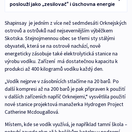
poslouží jako „zesilovač“ i úschovna energie
Shapinsay je jedním z více než sedmdesáti Orknejských
ostrovů a ostrůvků nad nejsevernějším výběžkem
Skotska. Stejnojmennou obec se třemi sty stálými
obyvateli, která se na ostrově nachází, nově
energeticky zásobuje také elektrolytická stanice na
výrobu vodíku. Zařízení má dostatečnou kapacitu k
produkci až 400 kilogramů vodíku každý den.
„Vodík nejprve v zásobnících stlačíme na 20 barů. Po
další kompresi až na 200 barů je pak připraven k použití
v dalších zařízeních napříč Orknejemi,“ vysvětlila použití
nové stanice projektová manažerka Hydrogen Project
Catherine Mcdougallová.
Místem, kde se vodík využívá, je například tamní škola –
potrubí zavede plyn až k hořákům kotelny v podzemí.