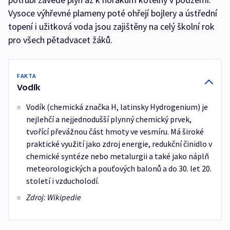
Vysoce výhřevné plameny poté ohřejí bojlery a ústřední
topení i užitková voda jsou zajištěny na celý školní rok
pro všech pětadvacet žáků.
FAKTA
Vodík
Vodík (chemická značka H, latinsky Hydrogenium) je
nejlehčí a nejjednodušší plynný chemický prvek,
tvořící převážnou část hmoty ve vesmíru. Má široké
praktické využití jako zdroj energie, redukční činidlo v
chemické syntéze nebo metalurgii a také jako náplň
meteorologických a pouťových balonů a do 30. let 20.
století i vzducholodí.
Zdroj: Wikipedie