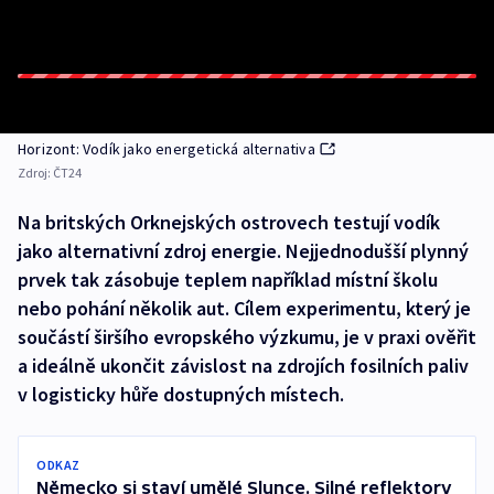
Horizont: Vodík jako energetická alternativa
Zdroj:
ČT24
Na britských Orknejských ostrovech testují vodík
jako alternativní zdroj energie. Nejjednodušší plynný
prvek tak zásobuje teplem například místní školu
nebo pohání několik aut. Cílem experimentu, který je
součástí širšího evropského výzkumu, je v praxi ověřit
a ideálně ukončit závislost na zdrojích fosilních paliv
v logisticky hůře dostupných místech.
ODKAZ
Německo si staví umělé Slunce. Silné reflektory