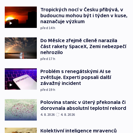
Tropických nocí v Česku přibývá, v
budoucnu mohou být i týden v kuse,
naznačuje výzkum
před 14
h
Do Měsíce zřejmě cíleně narazila
část rakety SpaceX, Zemi nebezpečí
nehrozilo
před 17
h
Problém s renegátskými AI se
zvětšuje. Experti popsali další
závažný incident
před 19
h
Polovina stanic v úterý překonala či
dorovnala absolutní teplotní rekord
4. 8. 2026
4. 8. 2026
Kolektivní inteligence mravenců