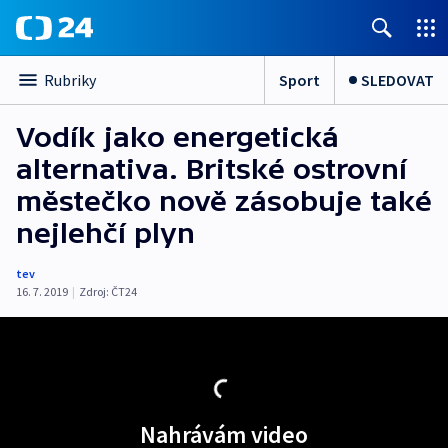
Sport
SLEDOVAT
Rubriky
Vodík jako energetická
alternativa. Britské ostrovní
městečko nově zásobuje také
nejlehčí plyn
tev
16. 7. 2019
|
Zdroj:
ČT24
Nahrávám video