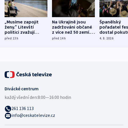
„Musíme zapojit
Na Ukrajině jsou
Španělský
ženy.“ Litevští
zadržováni občané
pořadatel fes
politici zvažují
z více než 50 zemí.
dostal pokut
dohodu o
Bojovali na straně
nekalé prakti
před 13
h
před 14
h
4. 8. 2026
demografii
Ruska
Divácké centrum
každý všední den:
8:00—16:00 hodin
261 136 113
info@ceskatelevize.cz