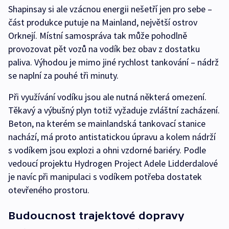
Shapinsay si ale vzácnou energii nešetří jen pro sebe –
část produkce putuje na Mainland, největší ostrov
Orknejí. Místní samospráva tak může pohodlně
provozovat pět vozů na vodík bez obav z dostatku
paliva. Výhodou je mimo jiné rychlost tankování – nádrž
se naplní za pouhé tři minuty.
Při využívání vodíku jsou ale nutná některá omezení.
Těkavý a výbušný plyn totiž vyžaduje zvláštní zacházení.
Beton, na kterém se mainlandská tankovací stanice
nachází, má proto antistatickou úpravu a kolem nádrží
s vodíkem jsou explozi a ohni vzdorné bariéry. Podle
vedoucí projektu Hydrogen Project Adele Lidderdalové
je navíc při manipulaci s vodíkem potřeba dostatek
otevřeného prostoru.
Budoucnost trajektové dopravy