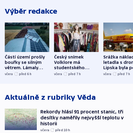
Výběr redakce
Částí území prošly
Český snímek
Srážka nákla
bouřky se silným
Volklore má
letadla s dr
větrem. Lámaly
studentského
Lipska byla p
stromy a poničily
Oscara, zabojuje o
německého mi
včera
před 6
h
včera
před 7
h
včera
před 7
h
střechu
cenu za krátký film
hybridní útok
Aktuálně z rubriky
Věda
Rekordy hlásí 91 procent stanic, tři
desítky naměřily nejvyšší teplotu v
historii
včera
před 10
h