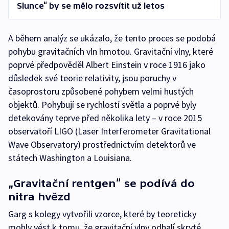
Slunce“ by se mělo rozsvítit už letos
A během analýz se ukázalo, že tento proces se podobá
pohybu gravitačních vln hmotou. Gravitační vlny, které
poprvé předpověděl Albert Einstein v roce 1916 jako
důsledek své teorie relativity, jsou poruchy v
časoprostoru způsobené pohybem velmi hustých
objektů. Pohybují se rychlostí světla a poprvé byly
detekovány teprve před několika lety – v roce 2015
observatoří LIGO (Laser Interferometer Gravitational
Wave Observatory) prostřednictvím detektorů ve
státech Washington a Louisiana.
„Gravitační rentgen“ se podívá do
nitra hvězd
Garg s kolegy vytvořili vzorce, které by teoreticky
mohly vést k tomu, že gravitační vlny odhalí skryté