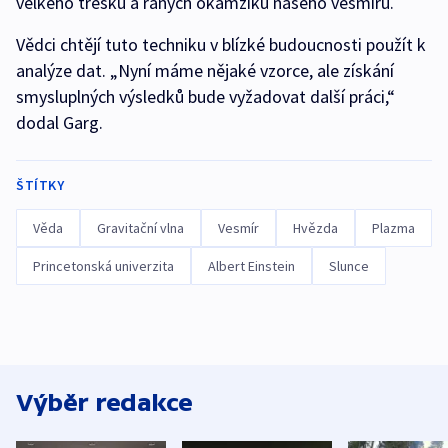
velkého třesku a raných okamžiků našeho vesmíru.
Vědci chtějí tuto techniku v blízké budoucnosti použít k
analýze dat. „Nyní máme nějaké vzorce, ale získání
smysluplných výsledků bude vyžadovat další práci,“
dodal Garg.
ŠTÍTKY
Věda
Gravitační vlna
Vesmír
Hvězda
Plazma
Princetonská univerzita
Albert Einstein
Slunce
Výběr redakce