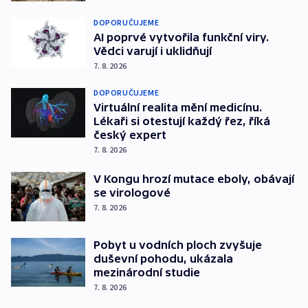
DOPORUČUJEME
AI poprvé vytvořila funkční viry.
Vědci varují i uklidňují
7. 8. 2026
DOPORUČUJEME
Virtuální realita mění medicínu.
Lékaři si otestují každý řez, říká
český expert
7. 8. 2026
V Kongu hrozí mutace eboly, obávají
se virologové
7. 8. 2026
Pobyt u vodních ploch zvyšuje
duševní pohodu, ukázala
mezinárodní studie
7. 8. 2026