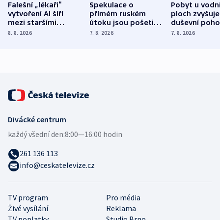
Falešní „lékaři“
Spekulace o
Pobyt u vodn
vytvoření AI šíří
přímém ruském
ploch zvyšuje
mezi staršími
útoku jsou pošetilé,
duševní poho
Poláky nebezpečné
míní estonský
ukázala
8. 8. 2026
7. 8. 2026
7. 8. 2026
zdravotní rady
bezpečnostní
mezinárodní 
expert
Divácké centrum
každý všední den:
8:00—16:00 hodin
261 136 113
info@ceskatelevize.cz
TV program
Pro média
Živé vysílání
Reklama
TV poplatky
Studio Brno