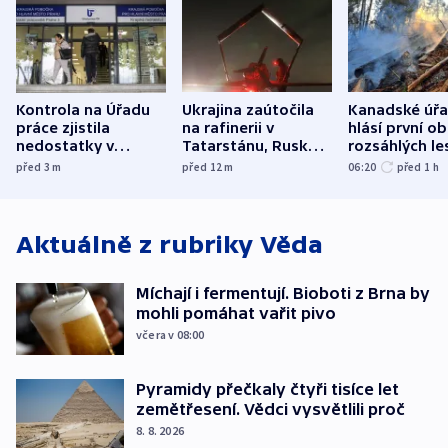
Kontrola na Úřadu
Ukrajina zaútočila
Kanadské úř
práce zjistila
na rafinerii v
hlásí první o
nedostatky v
Tatarstánu, Rusko
rozsáhlých le
účetnictví za 5,6
bombardovalo
požárů
před 3
m
před 12
m
06:20
před 1
h
miliardy
Sumy
Aktuálně z rubriky
Věda
Míchají i fermentují. Bioboti z Brna by
mohli pomáhat vařit pivo
včera v 08:00
Pyramidy přečkaly čtyři tisíce let
zemětřesení. Vědci vysvětlili proč
8. 8. 2026