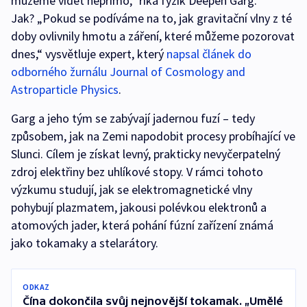
můžeme vidět nepřímo,“ říká fyzik Deepen Garg.
Jak? „Pokud se podíváme na to, jak gravitační vlny z té
doby ovlivnily hmotu a záření, které můžeme pozorovat
dnes,“ vysvětluje expert, který
napsal článek do
odborného žurnálu Journal of Cosmology and
Astroparticle Physics
.
Garg a jeho tým se zabývají jadernou fuzí – tedy
způsobem, jak na Zemi napodobit procesy probíhající ve
Slunci. Cílem je získat levný, prakticky nevyčerpatelný
zdroj elektřiny bez uhlíkové stopy. V rámci tohoto
výzkumu studují, jak se elektromagnetické vlny
pohybují plazmatem, jakousi polévkou elektronů a
atomových jader, která pohání fúzní zařízení známá
jako tokamaky a stelarátory.
ODKAZ
Čína dokončila svůj nejnovější tokamak. „Umělé