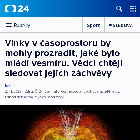
Sport
SLEDOVAT
Rubriky
Vlnky v časoprostoru by
mohly prozradit, jaké bylo
mládí vesmíru. Vědci chtějí
sledovat jejich záchvěvy
kar
23. 1. 2023
|
Zdroj:
ČT24
,
Journal of Cosmology and Astroparticle Physics
,
Princeton Plasma Physics Laboratory