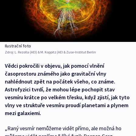
Ilustrační foto
Zdroj:
L. Rezolla (AEI) & M. Koppitz (AEI & Zuse-Institut Berlin
Vědci pokročili v objevu, jak pomocí vlnění
časoprostoru známého jako gravitační vlny
nahlédnout zpět na počátek všeho, co známe.
Astrofyzici tvrdí, že mohou lépe pochopit stav
vesmíru krátce po velkém třesku, když zjistí, jak tyto
vlny ve struktuře vesmíru proudí planetami a plynem
mezi galaxiemi.
„Raný vesmír nemůžeme vidět přímo, ale možná ho