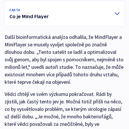
FAKTA
Co je Mind Flayer
Další bioinformatická analýza odhalila, že MindFlayer a
MiniFlayer se musely vyvíjet společně po značně
dlouhou dobu. „Tento satelit se ladil a optimalizoval
svůj genom, aby byl spojen s pomocníkem, nejméně sto
milionů let,“ uvedli autoři studie. To naznačuje, že může
existovat mnohem více případů tohoto druhu vztahu,
které teprve čekají na objevení.
Vědci chtějí ve svém výzkumu pokračovat. Rádi by
zjistili, jak častý tento jev je. Možná totiž přišli na něco,
co by vysvětlovalo problém, se kterým virologie zápasí
už delší dobu. „Je možné, že mnoho bakteriofágů,
které vědci považovali za znečištěné, byly ve