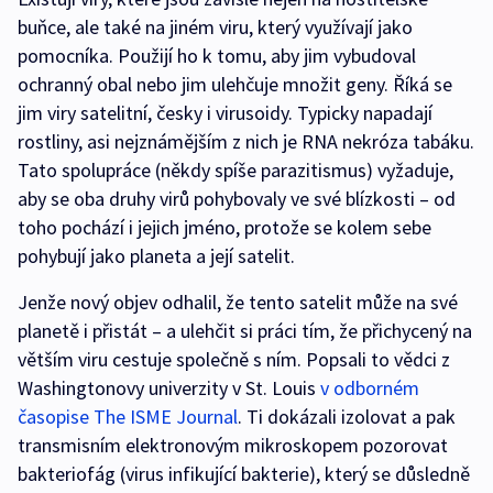
buňce, ale také na jiném viru, který využívají jako
pomocníka. Použijí ho k tomu, aby jim vybudoval
ochranný obal nebo jim ulehčuje množit geny. Říká se
jim viry satelitní, česky i virusoidy. Typicky napadají
rostliny, asi nejznámějším z nich je RNA nekróza tabáku.
Tato spolupráce (někdy spíše parazitismus) vyžaduje,
aby se oba druhy virů pohybovaly ve své blízkosti – od
toho pochází i jejich jméno, protože se kolem sebe
pohybují jako planeta a její satelit.
Jenže nový objev odhalil, že tento satelit může na své
planetě i přistát – a ulehčit si práci tím, že přichycený na
větším viru cestuje společně s ním. Popsali to vědci z
Washingtonovy univerzity v St. Louis
v odborném
časopise The ISME Journal
. Ti dokázali izolovat a pak
transmisním elektronovým mikroskopem pozorovat
bakteriofág (virus infikující bakterie), který se důsledně