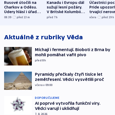
Rusové útočili na
Kanadu i Evropu dál
Účastníci po
Charkov a Oděsu.
sužují lesní požáry.
Pride upozorň
Údery hlásí i úřady v
V Britské Kolumbii
trvající nerov
Bělgorodu
evakuovali tisíce lidí
společensko
08:39
před 13
m
před 7
h
včera
před 19
h
atmosféru
Aktuálně z rubriky
Věda
Míchají i fermentují. Bioboti z Brna by
mohli pomáhat vařit pivo
před 8
h
Pyramidy přečkaly čtyři tisíce let
zemětřesení. Vědci vysvětlili proč
včera v 09:00
DOPORUČUJEME
AI poprvé vytvořila funkční viry.
Vědci varují i uklidňují
7. 8. 2026