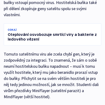
buňky vstoupí pomocný virus. Hostitelská buňka také
při dělení zkopíruje geny satelitu spolu se svými
vlastními.
ODKAZ
Oteplování osvobozuje smrtící viry a bakterie z
ledového vězení
Tomuto satelitnímu viru ale zcela chybí gen, který je
zodpovědný za integraci. To znamená, že sám o sobě
neumí hostitelskou buňku napadnout – musí k tomu
využít hostitele, který mu jako beranidlo prorazí vstup
do buňky. Přichytit se na svém větším hostiteli je pro
něj tedy jedinou možností, jak se množit. Studenti dali
virům přezdívky MiniFlayer (satelitní parazit) a
MindFlayer (větší hostitel).