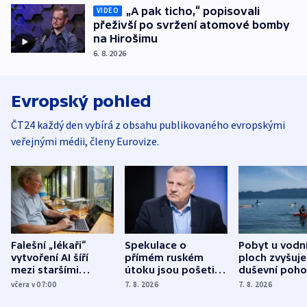
„A pak ticho,“ popisovali
VIDEO
přeživší po svržení atomové bomby
na Hirošimu
6. 8. 2026
Evropský pohled
ČT24 každý den vybírá z obsahu publikovaného evropskými
veřejnými médii, členy Eurovize.
Falešní „lékaři“
Spekulace o
Pobyt u vodn
vytvoření AI šíří
přímém ruském
ploch zvyšuje
mezi staršími
útoku jsou pošetilé,
duševní poho
Poláky nebezpečné
míní estonský
ukázala
včera v 07:00
7. 8. 2026
7. 8. 2026
zdravotní rady
bezpečnostní
mezinárodní 