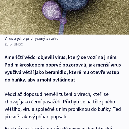
Virus a jeho přichycený satelit
Zdroj:
UMBC
Američtí vědci objevili virus, který se vozí na jiném.
Pod mikroskopem poprvé pozorovali, jak menší virus
využívá větší jako beranidlo, které mu otevře vstup
do buňky, aby ji mohl ovládnout.
Vědci až doposud neměli tušení o virech, kteří se
chovají jako černí pasažéři. Přichytí se na těle jiného,
většího, viru a společně s ním proniknou do buňky. Teď
přesně takový případ popsali.
Existují viry, které jsou závislé nejen na hostitelské