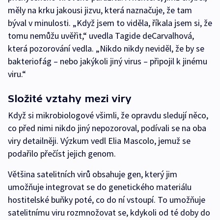
měly na krku jakousi jizvu, která naznačuje, že tam
býval v minulosti. „Když jsem to viděla, říkala jsem si, že
tomu nemůžu uvěřit,“ uvedla Tagide deCarvalhová,
která pozorování vedla. „Nikdo nikdy neviděl, že by se
bakteriofág – nebo jakýkoli jiný virus – připojil k jinému
viru.“
Složité vztahy mezi viry
Když si mikrobiologové všimli, že opravdu sledují něco,
co před nimi nikdo jiný nepozoroval, podívali se na oba
viry detailněji. Výzkum vedl Elia Mascolo, jemuž se
podařilo přečíst jejich genom.
Většina satelitních virů obsahuje gen, který jim
umožňuje integrovat se do genetického materiálu
hostitelské buňky poté, co do ní vstoupí. To umožňuje
satelitnímu viru rozmnožovat se, kdykoli od té doby do