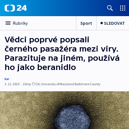
Sport
SLEDOVAT
Rubriky
Vědci poprvé popsali
černého pasažéra mezi viry.
Parazituje na jiném, používá
ho jako beranidlo
kar
3. 11. 2023
|
Zdroj:
ČT24
,
University of Maryland Baltimore County