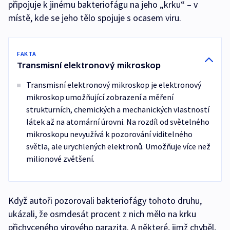
připojuje k jinému bakteriofágu na jeho „krku“ – v
místě, kde se jeho tělo spojuje s ocasem viru.
FAKTA
Transmisní elektronový mikroskop
Transmisní elektronový mikroskop je elektronový
mikroskop umožňující zobrazení a měření
strukturních, chemických a mechanických vlastností
látek až na atomární úrovni. Na rozdíl od světelného
mikroskopu nevyužívá k pozorování viditelného
světla, ale urychlených elektronů. Umožňuje více než
milionové zvětšení.
Když autoři pozorovali bakteriofágy tohoto druhu,
ukázali, že osmdesát procent z nich mělo na krku
přichyceného virového parazita. A některé, jimž chyběl,