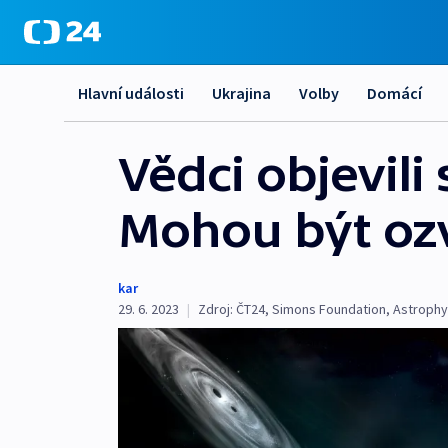
Hlavní události
Ukrajina
Volby
Domácí
Vědci objevili
Mohou být oz
kar
29. 6. 2023
|
Zdroj:
ČT24
,
Simons Foundation
,
Astrophys