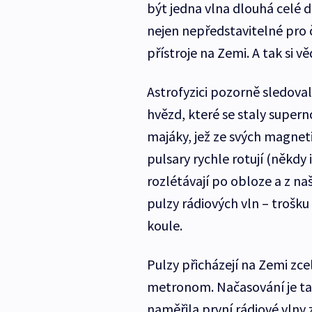
být jedna vlna dlouhá celé d
nejen nepředstavitelné pro
přístroje na Zemi. A tak si v
Astrofyzici pozorně sledoval
hvězd, které se staly supern
majáky, jež ze svých magneti
pulsary rychle rotují (někdy 
rozlétávají po obloze a z na
pulzy rádiových vln – trošk
koule.
Pulzy přicházejí na Zemi zc
metronom. Načasování je tak
naměřila první rádiové vlny