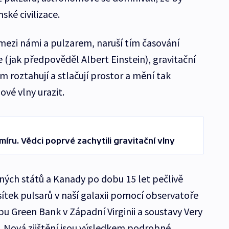
ké civilizace.
 mezi námi a pulzarem, naruší tím časování
e (jak předpověděl Albert Einstein), gravitační
m roztahují a stlačují prostor a mění tak
ové vlny urazit.
íru. Vědci poprvé zachytili gravitační vlny
ých států a Kanady po dobu 15 let pečlivě
esítek pulsarů v naší galaxii pomocí observatoře
pu Green Bank v Západní Virginii a soustavy Very
 Nová zjištění jsou výsledkem podrobné