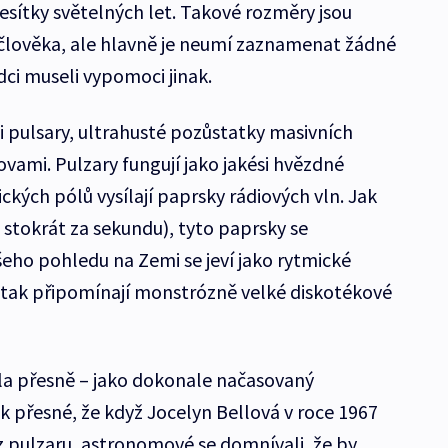
esítky světelných let. Takové rozměry jsou
 člověka, ale hlavně je neumí zaznamenat žádné
ědci museli vypomoci jinak.
i pulsary, ultrahusté pozůstatky masivních
ovami. Pulzary fungují jako jakési hvězdné
ckých pólů vysílají paprsky rádiových vln. Jak
i stokrát za sekundu), tyto paprsky se
šeho pohledu na Zemi se jeví jako rytmické
u tak připomínají monstrózně velké diskotékové
ela přesně – jako dokonale načasovaný
 přesné, že když Jocelyn Bellová v roce 1967
 z pulzaru, astronomové se domnívali, že by