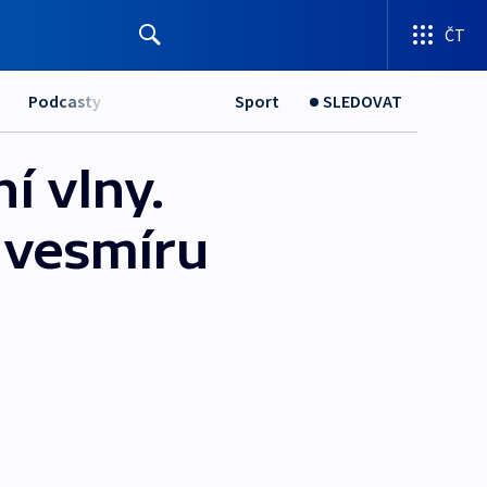
ČT
Podcasty
Sport
SLEDOVAT
í vlny.
 vesmíru