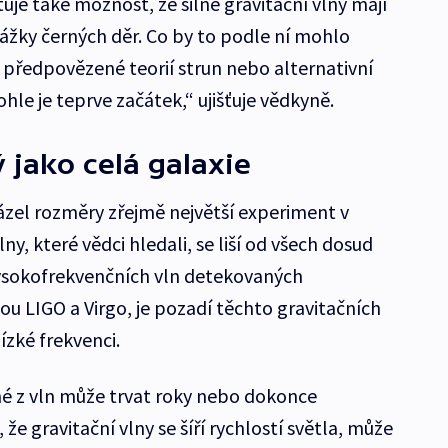
tuje také možnost, že silné gravitační vlny mají
rážky černých děr. Co by to podle ní mohlo
předpovězené teorií strun nebo alternativní
hle je teprve začátek,“ ujišťuje vědkyně.
 jako celá galaxie
zel rozměry zřejmě největší experiment v
lny, které vědci hledali, se liší od všech dosud
ysokofrekvenčních vln detekovaných
sou LIGO a Virgo, je pozadí těchto gravitačních
ízké frekvenci.
né z vln může trvat roky nebo dokonce
že gravitační vlny se šíří rychlostí světla, může