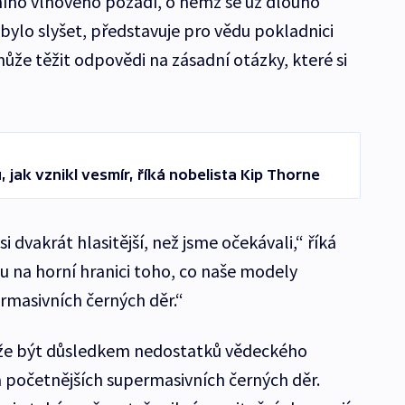
čního vlnového pozadí, o němž se už dlouho
bylo slyšet, představuje pro vědu pokladnici
ůže těžit odpovědi na zásadní otázky, které si
 jak vznikl vesmír, říká nobelista Kip Thorne
si dvakrát hlasitější, než jsme očekávali,“ říká
u na horní hranici toho, co naše modely
rmasivních černých děr.“
může být důsledkem nedostatků vědeckého
 početnějších supermasivních černých děr.