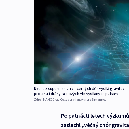
Dvojice supermasivních černých děr vysílá gravitační vl
protahují dráhy rádiových vln vysílaných pulsary
Zdroj:
NANOGrav Collaboration/Aurore Simonnet
Po patnácti letech výzkum
zaslechl „věčný chór gravit