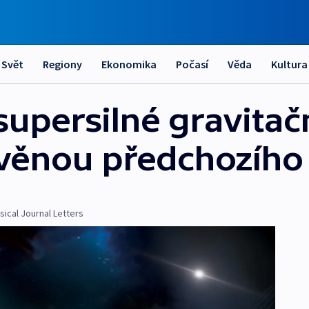
Svět
Regiony
Ekonomika
Počasí
Věda
Kultura
 supersilné gravitačn
věnou předchozího
ical Journal Letters