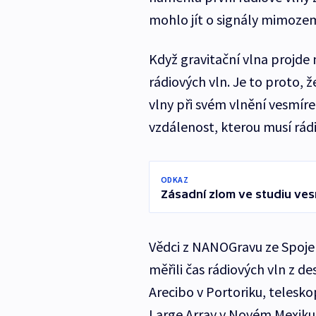
mohlo jít o signály mimozems
Když gravitační vlna projde
rádiových vln. Je to proto, ž
vlny při svém vlnění vesmíre
vzdálenost, kterou musí rádi
ODKAZ
Zásadní zlom ve studiu vesm
Vědci z NANOGravu ze Spojen
měřili čas rádiových vln z d
Arecibo v Portoriku, telesko
Large Array v Novém Mexiku.