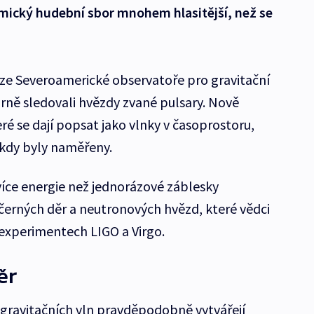
smický hudební sbor mnohem hlasitější, než se
i ze Severoamerické observatoře pro gravitační
rně sledovali hvězdy zvané pulsary. Nově
eré se dají popsat jako vlnky v časoprostoru,
é kdy byly naměřeny.
více energie než jednorázové záblesky
 černých děr a neutronových hvězd, které vědci
v experimentech LIGO a Virgo.
ěr
 gravitačních vln pravděpodobně vytvářejí