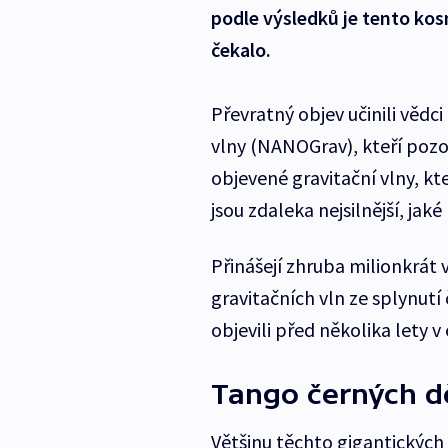
podle výsledků je tento ko
čekalo.
Převratný objev učinili vědc
vlny (NANOGrav), kteří pozo
objevené gravitační vlny, kt
jsou zdaleka nejsilnější, jak
Přinášejí zhruba milionkrát 
gravitačních vln ze splynutí
objevili před několika lety 
Tango černých d
Většinu těchto gigantických