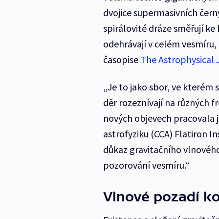
dvojice supermasivních černý
spirálovité dráze směřují k
odehrávají v celém vesmíru, uv
časopise
The Astrophysical 
„Je to jako sbor, ve kterém
děr rozeznívají na různých fr
nových objevech pracovala j
astrofyziku (CCA) Flatiron I
důkaz gravitačního vlnového
pozorování vesmíru.“
Vlnové pozadí k