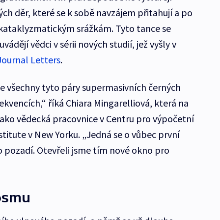
ch děr, které se k sobě navzájem přitahují a po
e kataklyzmatickým srážkám. Tyto tance se
ádějí vědci v sérii nových studií, jež vyšly v
Journal Letters
.
 se všechny tyto páry supermasivních černých
ekvencích,“ říká Chiara Mingarelliová, která na
ako vědecká pracovnice v Centru pro výpočetní
nstitute v New Yorku. „Jedná se o vůbec první
 pozadí. Otevřeli jsme tím nové okno pro
osmu