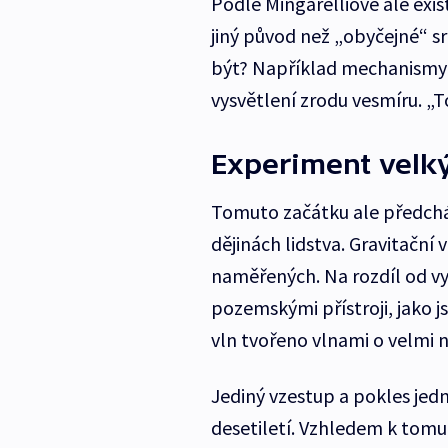
Podle Mingarelliové ale exis
jiný původ než „obyčejné“ s
být? Například mechanismy 
vysvětlení zrodu vesmíru. „To
Experiment velký
Tomuto začátku ale předchá
dějinách lidstva. Gravitační v
naměřených. Na rozdíl od v
pozemskými přístroji, jako j
vln tvořeno vlnami o velmi n
Jediný vzestup a pokles jed
desetiletí. Vzhledem k tomu, 