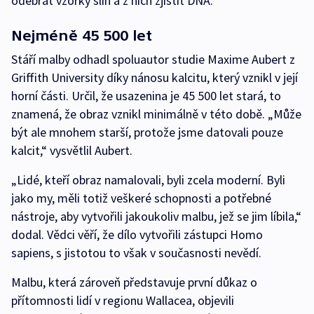
odebrat vzorky slin a z nich zjistit DNA.
Nejméně 45 500 let
Stáří malby odhadl spoluautor studie Maxime Aubert z
Griffith University díky nánosu kalcitu, který vznikl v její
horní části. Určil, že usazenina je 45 500 let stará, to
znamená, že obraz vznikl minimálně v této době. „Může
být ale mnohem starší, protože jsme datovali pouze
kalcit,“ vysvětlil Aubert.
„Lidé, kteří obraz namalovali, byli zcela moderní. Byli
jako my, měli totiž veškeré schopnosti a potřebné
nástroje, aby vytvořili jakoukoliv malbu, jež se jim líbila,“
dodal. Vědci věří, že dílo vytvořili zástupci Homo
sapiens, s jistotou to však v současnosti nevědí.
Malbu, která zároveň představuje první důkaz o
přítomnosti lidí v regionu Wallacea, objevili