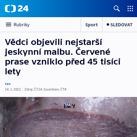
Sport
SLEDOVAT
Rubriky
Vědci objevili nejstarší
jeskynní malbu. Červené
prase vzniklo před 45 tisíci
lety
tev
14. 1. 2021
|
Zdroj:
ČT24
,
Guardian
,
ČTK