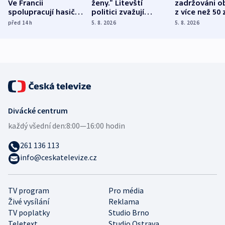
Ve Francii
ženy.“ Litevští
zadržováni o
spolupracují hasiči z
politici zvažují
z více než 50 
různých zemí
dohodu o
Bojovali na s
před 14
h
5. 8. 2026
5. 8. 2026
demografii
Ruska
Divácké centrum
každý všední den:
8:00—16:00 hodin
261 136 113
info@ceskatelevize.cz
TV program
Pro média
Živé vysílání
Reklama
TV poplatky
Studio Brno
Teletext
Studio Ostrava