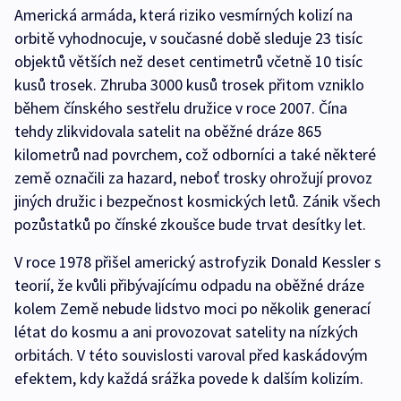
Americká armáda, která riziko vesmírných kolizí na
orbitě vyhodnocuje, v současné době sleduje 23 tisíc
objektů větších než deset centimetrů včetně 10 tisíc
kusů trosek. Zhruba 3000 kusů trosek přitom vzniklo
během čínského sestřelu družice v roce 2007. Čína
tehdy zlikvidovala satelit na oběžné dráze 865
kilometrů nad povrchem, což odborníci a také některé
země označili za hazard, neboť trosky ohrožují provoz
jiných družic i bezpečnost kosmických letů. Zánik všech
pozůstatků po čínské zkoušce bude trvat desítky let.
V roce 1978 přišel americký astrofyzik Donald Kessler s
teorií, že kvůli přibývajícímu odpadu na oběžné dráze
kolem Země nebude lidstvo moci po několik generací
létat do kosmu a ani provozovat satelity na nízkých
orbitách. V této souvislosti varoval před kaskádovým
efektem, kdy každá srážka povede k dalším kolizím.