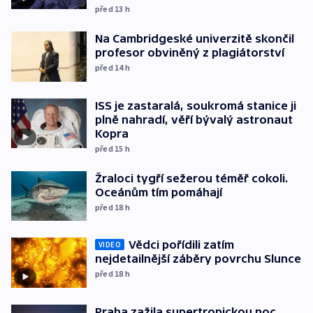
před 13
h
Na Cambridgeské univerzitě skončil
profesor obviněný z plagiátorství
před 14
h
ISS je zastaralá, soukromá stanice ji
plně nahradí, věří bývalý astronaut
Kopra
před 15
h
Žraloci tygří sežerou téměř cokoli.
Oceánům tím pomáhají
před 18
h
Vědci pořídili zatím
VIDEO
nejdetailnější záběry povrchu Slunce
před 18
h
Praha zažila supertropickou noc.