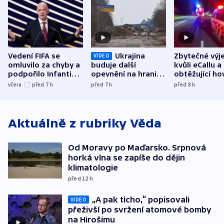
Vedení FIFA se
Ukrajina
Zbytečné výj
VIDEO
omluvilo za chyby a
buduje další
kvůli eCallu a
podpořilo Infantina.
opevnění na hranici
obtěžující ho
UEFA trvá na
s Běloruskem
zdržují záchr
včera
před 7
h
před 7
h
před 8
h
bojkotu
Aktuálně z rubriky
Věda
Od Moravy po Maďarsko. Srpnová
horká vlna se zapíše do dějin
klimatologie
před 12
h
„A pak ticho,“ popisovali
VIDEO
přeživší po svržení atomové bomby
na Hirošimu