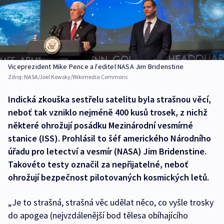
Viceprezident Mike Pence a ředitel NASA Jim Bridenstine
Zdroj:
NASA/Joel Kowsky/Wikimedia Commons
Indická zkouška sestřelu satelitu byla strašnou věcí,
neboť tak vzniklo nejméně 400 kusů trosek, z nichž
některé ohrožují posádku Mezinárodní vesmírné
stanice (ISS). Prohlásil to šéf amerického Národního
úřadu pro letectví a vesmír (NASA) Jim Bridenstine.
Takovéto testy označil za nepřijatelné, neboť
ohrožují bezpečnost pilotovaných kosmických letů.
„Je to strašná, strašná věc udělat něco, co vyšle trosky
do apogea (nejvzdálenější bod tělesa obíhajícího