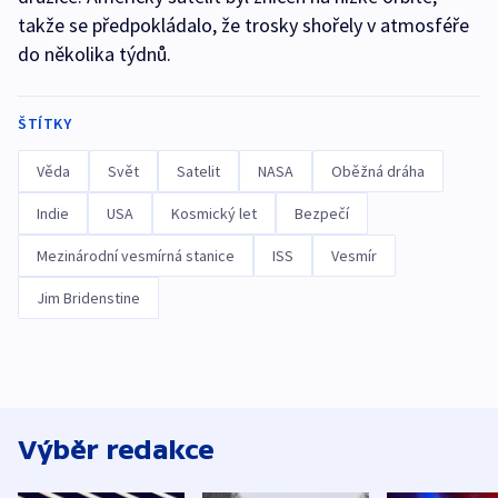
takže se předpokládalo, že trosky shořely v atmosféře
do několika týdnů.
ŠTÍTKY
Věda
Svět
Satelit
NASA
Oběžná dráha
Indie
USA
Kosmický let
Bezpečí
Mezinárodní vesmírná stanice
ISS
Vesmír
Jim Bridenstine
Výběr redakce