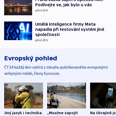
Podívejte se, jak bylo u vás
před 19
h
Umělá inteligence firmy Meta
napadla při testování systém jiné
společnosti
před 20
h
Evropský pohled
ČT24 každý den vybírá z obsahu publikovaného evropskými
veřejnými médii, členy Eurovize.
Jiný jazyk i technika.
„Musíme zapojit
Na Ukrajině j