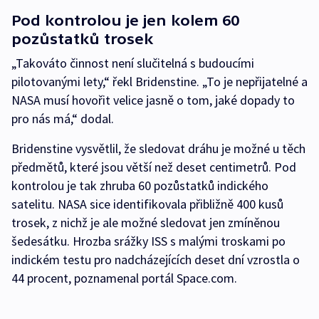
Pod kontrolou je jen kolem 60
pozůstatků trosek
„Takováto činnost není slučitelná s budoucími
pilotovanými lety,“ řekl Bridenstine. „To je nepřijatelné a
NASA musí hovořit velice jasně o tom, jaké dopady to
pro nás má,“ dodal.
Bridenstine vysvětlil, že sledovat dráhu je možné u těch
předmětů, které jsou větší než deset centimetrů. Pod
kontrolou je tak zhruba 60 pozůstatků indického
satelitu. NASA sice identifikovala přibližně 400 kusů
trosek, z nichž je ale možné sledovat jen zmíněnou
šedesátku. Hrozba srážky ISS s malými troskami po
indickém testu pro nadcházejících deset dní vzrostla o
44 procent, poznamenal portál Space.com.