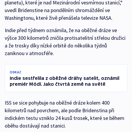
planetu), které je nad Mezinárodní vesmírnou stanicí,“
uvedl Bridenstine na pondělním shromáždění ve
Washingtonu, které živě přenášela televize NASA.
Indie před týdnem oznámila, že na oběžné dráze ve
výšce 300 kilometrů zničila protisatelitní střelou družici
a že trosky díky nízké orbitě do několika týdnů
zaniknou v atmosféře.
ODKAZ
Indie sestřelila z oběžné dráhy satelit, oznámil
premiér Módí. Jako čtvrtá země na světě
ISS se sice pohybuje na oběžné dráze kolem 400
kilometrů nad povrchem, ale podle Bridenstina při
indickém testu vzniklo 24 kusů trosek, které se během
oběhu dostávají nad stanici.