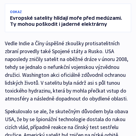
ODKAZ
Evropské satelity hlídají moře před medúzami.
Ty mohou poškodit i jaderné elektrárny
Vedle Indie a Číny úspěšné zkoušky protisatelitních
zbraní provedly také Spojené státy a Rusko. USA
naposledy zničily satelit na oběžné dráze v únoru 2008,
tehdy se jednalo o nefunkční vojenskou výzvědnou
družici. Washington akci oficiálně zdůvodnil ochranou
lidských životů. V satelitu byla nádrž asi s půl tunou
toxického hydrazinu, která by mohla přečkat vstup do
atmosféry a následně dopadnout do obydlené oblasti.
Spekulovalo se ale, že skutečným důvodem byla obava
USA, že by se špionážní technologie dostala do rukou
cizích vlád, případně reakce na čínský test sestřelu
družice. Americký satelit byl zničen na nízké orbitě,