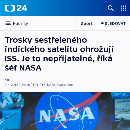
Sport
SLEDOVAT
Rubriky
Trosky sestřeleného
indického satelitu ohrožují
ISS. Je to nepřijatelné, říká
šéf NASA
kar
2. 4. 2019
|
Zdroj:
ČT24
,
ČTK
,
NASA
,
Space.com