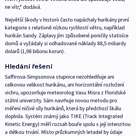
ne vítr,“ dodává.
Největší škody v historii často napáchaly hurikány první
kategorie s relativně nízkou rychlostí větru, například
hurikán Sandy. Záplavy jím způsobené poničily statisíce
domů a vyžádaly si odhadované náklady 88,5 miliardy
dolarů (1,98 bilionu korun).
Hledání řešení
Saffirova-Simpsonova stupnice nezohledňuje ani
celkovou velikost hurikánu, ani horizontální rozložení
vichru, upozorňuje meteorolog Vasu Misra z Floridské
státní univerzity. Sám navrhuje novou metodu pro
měření ničivé síly hurikánů, která by předchozí škálu
doplnila. Systém známý jako TIKE (Track Integrated
Kinetic Energy) měří rozsah bouře spolu s její intenzitou
a délkou trvání. Místo průzkumných letadel by údaje