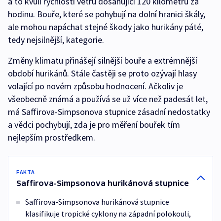
a to kvůli rychlosti větru dosahující 120 kilometrů za
hodinu. Bouře, které se pohybují na dolní hranici škály,
ale mohou napáchat stejné škody jako hurikány páté,
tedy nejsilnější, kategorie.
Změny klimatu přinášejí silnější bouře a extrémnější
období hurikánů. Stále častěji se proto ozývají hlasy
volající po novém způsobu hodnocení. Ačkoliv je
všeobecně známá a používá se už více než padesát let,
má Saffirova-Simpsonova stupnice zásadní nedostatky
a vědci pochybují, zda je pro měření bouřek tím
nejlepším prostředkem.
FAKTA
Saffirova-Simpsonova hurikánová stupnice
Saffirova-Simpsonova hurikánová stupnice
klasifikuje tropické cyklony na západní polokouli,