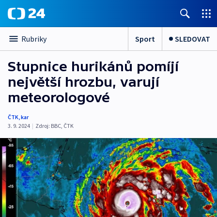
Sport
SLEDOVAT
Rubriky
Stupnice hurikánů pomíjí
největší hrozbu, varují
meteorologové
ČTK
,
kar
3. 9. 2024
|
Zdroj:
BBC
,
ČTK