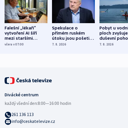
Falešní „lékaři“
Spekulace o
Pobyt u vodn
vytvoření AI šíří
přímém ruském
ploch zvyšuje
mezi staršími
útoku jsou pošetilé,
duševní poho
Poláky nebezpečné
míní estonský
ukázala
včera v 07:00
7. 8. 2026
7. 8. 2026
zdravotní rady
bezpečnostní
mezinárodní 
expert
Divácké centrum
každý všední den:
8:00—16:00 hodin
261 136 113
info@ceskatelevize.cz