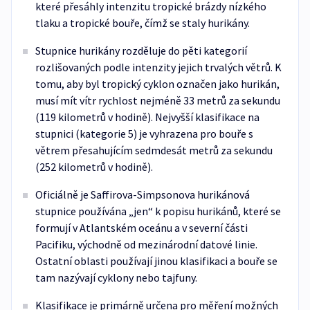
které přesáhly intenzitu tropické brázdy nízkého
tlaku a tropické bouře, čímž se staly hurikány.
Stupnice hurikány rozděluje do pěti kategorií
rozlišovaných podle intenzity jejich trvalých větrů. K
tomu, aby byl tropický cyklon označen jako hurikán,
musí mít vítr rychlost nejméně 33 metrů za sekundu
(119 kilometrů v hodině). Nejvyšší klasifikace na
stupnici (kategorie 5) je vyhrazena pro bouře s
větrem přesahujícím sedmdesát metrů za sekundu
(252 kilometrů v hodině).
Oficiálně je Saffirova-Simpsonova hurikánová
stupnice používána „jen“ k popisu hurikánů, které se
formují v Atlantském oceánu a v severní části
Pacifiku, východně od mezinárodní datové linie.
Ostatní oblasti používají jinou klasifikaci a bouře se
tam nazývají cyklony nebo tajfuny.
Klasifikace je primárně určena pro měření možných