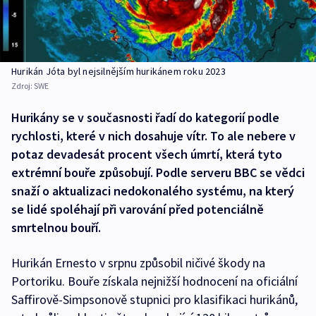
Hurikán Jóta byl nejsilnějším hurikánem roku 2023
Zdroj:
SWE
Hurikány se v současnosti řadí do kategorií podle
rychlosti, které v nich dosahuje vítr. To ale nebere v
potaz devadesát procent všech úmrtí, která tyto
extrémní bouře způsobují. Podle serveru BBC se vědci
snaží o aktualizaci nedokonalého systému, na který
se lidé spoléhají při varování před potenciálně
smrtelnou bouří.
Hurikán Ernesto v srpnu způsobil ničivé škody na
Portoriku. Bouře získala nejnižší hodnocení na oficiální
Saffirově-Simpsonově stupnici pro klasifikaci hurikánů,