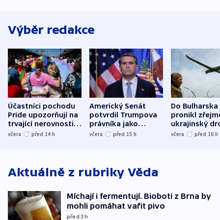
Výběr redakce
Účastníci pochodu
Americký Senát
Do Bulharska
Pride upozorňují na
potvrdil Trumpova
pronikl zřejm
trvající nerovnosti i
právníka jako
ukrajinský dr
společenskou
ministra
explodoval k
včera
před 14
h
včera
před 15
h
včera
před 16
h
atmosféru
spravedlnosti
od plynovod
Aktuálně z rubriky
Věda
Míchají i fermentují. Bioboti z Brna by
mohli pomáhat vařit pivo
před 3
h