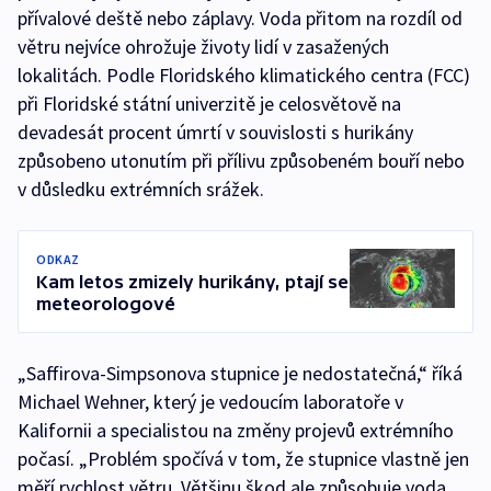
přívalové deště nebo záplavy. Voda přitom na rozdíl od
větru nejvíce ohrožuje životy lidí v zasažených
lokalitách. Podle Floridského klimatického centra (FCC)
při Floridské státní univerzitě je celosvětově na
devadesát procent úmrtí v souvislosti s hurikány
způsobeno utonutím při přílivu způsobeném bouří nebo
v důsledku extrémních srážek.
ODKAZ
Kam letos zmizely hurikány, ptají se
meteorologové
„Saffirova-Simpsonova stupnice je nedostatečná,“ říká
Michael Wehner, který je vedoucím laboratoře v
Kalifornii a specialistou na změny projevů extrémního
počasí. „Problém spočívá v tom, že stupnice vlastně jen
měří rychlost větru. Většinu škod ale způsobuje voda,