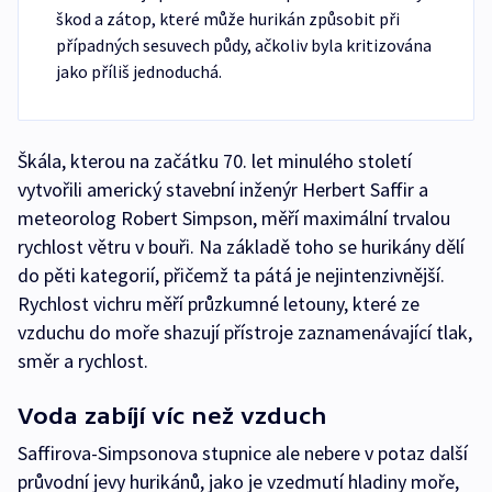
škod a zátop, které může hurikán způsobit při
případných sesuvech půdy, ačkoliv byla kritizována
jako příliš jednoduchá.
Škála, kterou na začátku 70. let minulého století
vytvořili americký stavební inženýr Herbert Saffir a
meteorolog Robert Simpson, měří maximální trvalou
rychlost větru v bouři. Na základě toho se hurikány dělí
do pěti kategorií, přičemž ta pátá je nejintenzivnější.
Rychlost vichru měří průzkumné letouny, které ze
vzduchu do moře shazují přístroje zaznamenávající tlak,
směr a rychlost.
Voda zabíjí víc než vzduch
Saffirova-Simpsonova stupnice ale nebere v potaz další
průvodní jevy hurikánů, jako je vzedmutí hladiny moře,