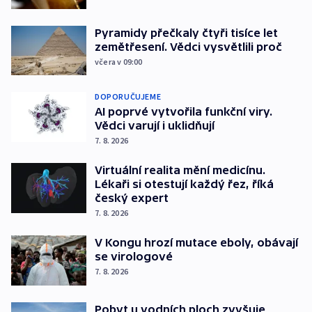
Pyramidy přečkaly čtyři tisíce let
zemětřesení. Vědci vysvětlili proč
včera v 09:00
DOPORUČUJEME
AI poprvé vytvořila funkční viry.
Vědci varují i uklidňují
7. 8. 2026
Virtuální realita mění medicínu.
Lékaři si otestují každý řez, říká
český expert
7. 8. 2026
V Kongu hrozí mutace eboly, obávají
se virologové
7. 8. 2026
Pobyt u vodních ploch zvyšuje