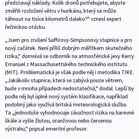
představují náklady. Kolik dronů potřebujete, abyste
změřili rozložení větru v hurikánu, který se může
táhnout na tisíce kilometrů daleko?“ vznesl expert
řečnickou otázku.
„Jsem pro zrušení Saffirovy-Simpsonovy stupnice a pro
nový začátek. Není příliš dobrým měřítkem skutečného
rizika,“ domnívá se odborník na atmosférické jevy Kerry
Emanuel z Massachusettského technického institutu
(MIT). Problematická je však podle něj i metodika TIKE.
„Jakákoliv stupnice, která se zabývá pouze větrem,
bude v mnoha případech nedostatečná,“ dodal. Lepší by
podle něj byl úplně nový systém klasifikace, například
podobný jako využívá britská meteorologická služba.
Ta „jednoduše vyhodnocuje závažnost rizika na barevné
škále a vyšle žlutou, oranžovou nebo červenou
výstrahu,“ popsal emeritní profesor.