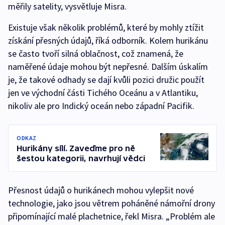
měřily satelity, vysvětluje Misra.
Existuje však několik problémů, které by mohly ztížit
získání přesných údajů, říká odborník. Kolem hurikánu
se často tvoří silná oblačnost, což znamená, že
naměřené údaje mohou být nepřesné. Dalším úskalím
je, že takové odhady se dají kvůli pozici družic použít
jen ve východní části Tichého Oceánu a v Atlantiku,
nikoliv ale pro Indický oceán nebo západní Pacifik.
ODKAZ
Hurikány sílí. Zaveďme pro ně
šestou kategorii, navrhují vědci
Přesnost údajů o hurikánech mohou vylepšit nové
technologie, jako jsou větrem poháněné námořní drony
připomínající malé plachetnice, řekl Misra. „Problém ale