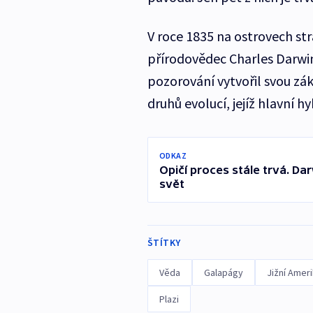
V roce 1835 na ostrovech str
přírodovědec Charles Darwin
pozorování vytvořil svou zá
druhů evolucí, jejíž hlavní hy
ODKAZ
Opičí proces stále trvá. Da
svět
ŠTÍTKY
Věda
Galapágy
Jižní Amer
Plazi