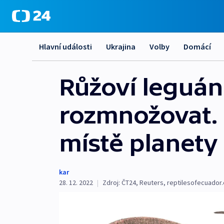
Hlavní události
Ukrajina
Volby
Domácí
Růžoví leguáni
rozmnožovat. O
místě planety
kar
28. 12. 2022
|
Zdroj:
ČT24
,
Reuters
,
reptilesofecuador