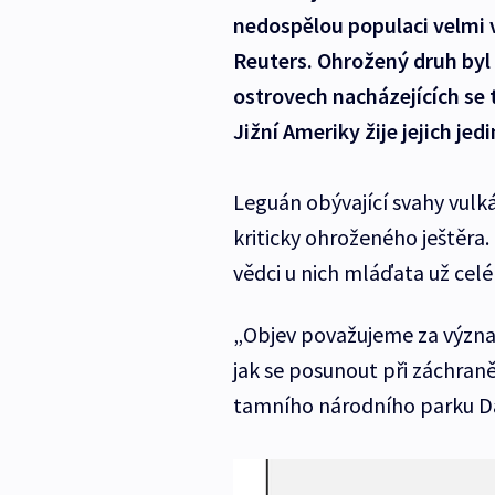
nedospělou populaci velmi 
Reuters. Ohrožený druh byl 
ostrovech nacházejících se 
Jižní Ameriky žije jejich jed
Leguán obývající svahy vulk
kriticky ohroženého ještěra. 
vědci u nich mláďata už celé
„Objev považujeme za význa
jak se posunout při záchraně
tamního národního parku D