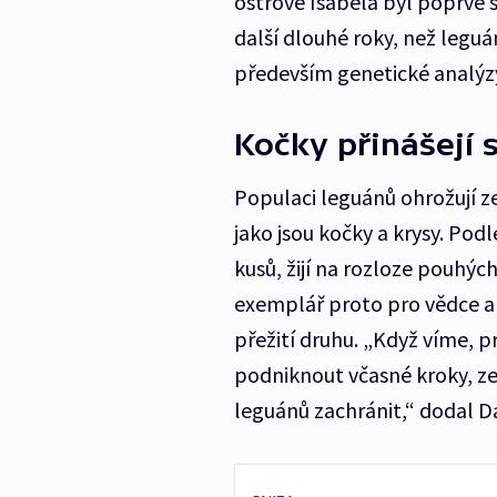
ostrově Isabela byl poprvé 
další dlouhé roky, než leguá
především genetické analýzy
Kočky přinášejí 
Populaci leguánů ohrožují ze
jako jsou kočky a krysy. Pod
kusů, žijí na rozloze pouhýc
exemplář proto pro vědce a 
přežití druhu. „Když víme, p
podniknout včasné kroky, z
leguánů zachránit,“ dodal 