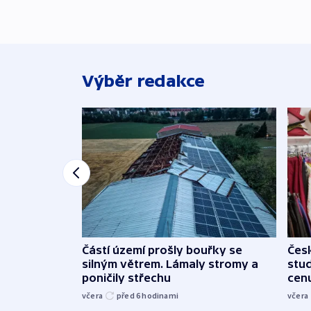
Výběr redakce
Částí území prošly bouřky se
Čes
silným větrem. Lámaly stromy a
stu
poničily střechu
cenu
včera
před 6
hodinami
včera