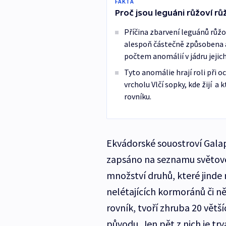
FAKTA
Proč jsou leguáni růžoví rů
Příčina zbarvení leguánů růžo
alespoň částečně způsobena 
počtem anomálií v jádru jejic
Tyto anomálie hrají roli při
vrcholu Vlčí sopky, kde žijí a
rovníku.
Ekvádorské souostroví Galap
zapsáno na seznamu světov
množství druhů, které jinde 
nelétajících kormoránů či ně
rovník, tvoří zhruba 20 vět
původu. Jen pět z nich je trv