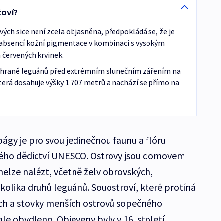
žoví?
vých sice není zcela objasněna, předpokládá se, že je
absencí kožní pigmentace v kombinaci s vysokým
h červených krvinek.
 ochraně leguánů před extrémním slunečním zářením na
 která dosahuje výšky 1 707 metrů a nachází se přímo na
ágy je pro svou jedinečnou faunu a flóru
ého dědictví UNESCO. Ostrovy jsou domovem
nelze nalézt, včetně želv obrovských,
kolika druhů leguánů. Souostroví, které protíná
ších a stovky menších ostrovů sopečného
ale obydleno. Objeveny byly v 16. století.