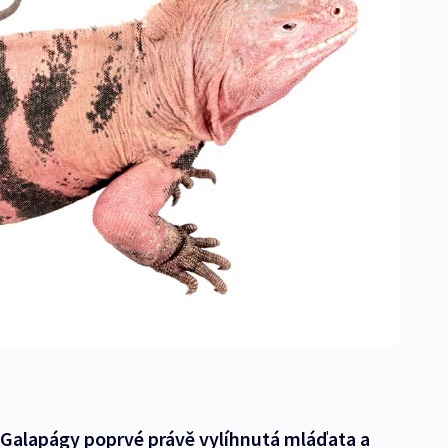
í Galapágy poprvé právě vylíhnutá mláďata a