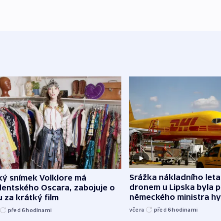
Srážka nákladního leta
ký snímek Volklore má
dronem u Lipska byla 
dentského Oscara, zabojuje o
německého ministra hy
 za krátký film
včera
před 6
hodinami
před 6
hodinami