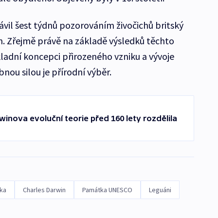
ávil šest týdnů pozorováním živočichů britský
. Zřejmě právě na základě výsledků těchto
kladní koncepci přirozeného vzniku a vývoje
bnou silou je přírodní výběr.
rwinova evoluční teorie před 160 lety rozdělila
ika
Charles Darwin
Památka UNESCO
Leguáni