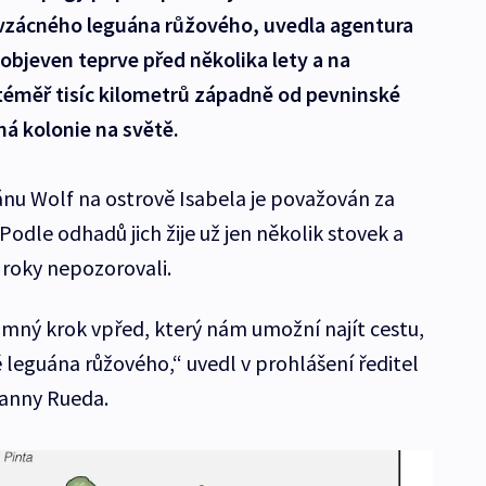
vzácného leguána růžového, uvedla agentura
objeven teprve před několika lety a na
téměř tisíc kilometrů západně od pevninské
iná kolonie na světě.
ánu Wolf na ostrově Isabela je považován za
Podle odhadů jich žije už jen několik stovek a
 roky nepozorovali.
mný krok vpřed, který nám umožní najít cestu,
 leguána růžového,“ uvedl v prohlášení ředitel
anny Rueda.