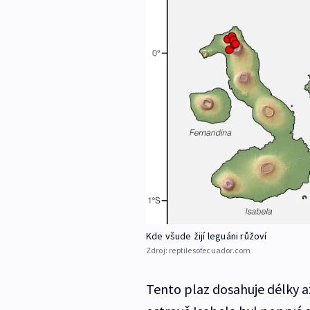
Kde všude žijí leguáni růžoví
Zdroj:
reptilesofecuador.com
Tento plaz dosahuje délky a