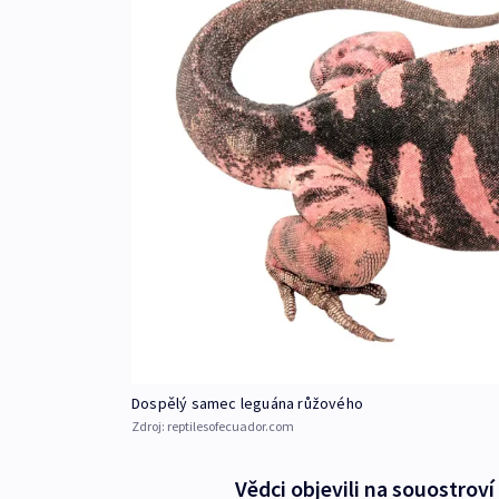
Dospělý samec leguána růžového
Zdroj:
reptilesofecuador.com
Vědci objevili na souostrov