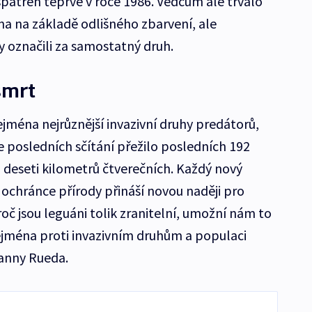
spatřen teprve v roce 1986. Vědcům ale trvalo
na na základě odlišného zbarvení, ale
 označili za samostatný druh.
smrt
jména nejrůznější invazivní druhy predátorů,
le posledních sčítání přežilo posledních 192
h deseti kilometrů čtverečních. Každý nový
ochránce přírody přináší novou naději pro
roč jsou leguáni tolik zranitelní, umožní nám to
ejména proti invazivním druhům a populaci
Danny Rueda.