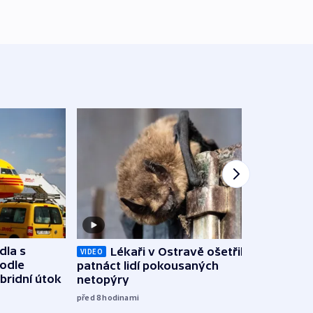
dla s
Lékaři v Ostravě ošetřili už
Koali
VIDEO
podle
patnáct lidí pokousaných
novel
bridní útok
netopýry
zájm
před 8
hodinami
před 9