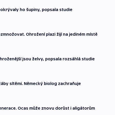
okrývaly ho šupiny, popsala studie
ozmnožovat. Ohrožení plazi žijí na jediném místě
ohroženější jsou želvy, popsala rozsáhlá studie
žáby sítěmi. Německý biolog zachraňuje
enerace. Ocas může znovu dorůst i aligátorům