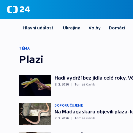
Hlavní události
Ukrajina
Volby
Domácí
TÉMA
Plazi
Hadi vydrží bez jídla celé roky. Vě
8. 2. 2026
|
Tomáš Karlík
DOPORUČUJEME
Na Madagaskaru objevili plaza, k
2. 2. 2026
|
Tomáš Karlík