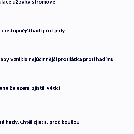
pulace užovky stromové
t dostupnější hadí protijedy
aby vznikla nejúčinnější protilátka proti hadímu
é železem, zjistili vědci
é hady. Chtěl zjistit, proč koušou