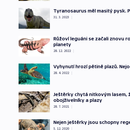
Tyranosaurus měl masitý pysk. P
31. 3. 2023
|
Růžoví leguáni se začali znovu r
planety
28. 12. 2022
|
Vyhynutí hrozí pětině plazů. Nej
28. 4. 2022
|
Ještěrky chytá nitkovým lasem, 
obojživelníky a plazy
28. 7. 2021
|
Nejen ještěrky jsou schopny reg
5. 12. 2020
|