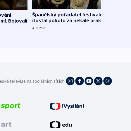
Španělský pořadatel festivalu
ováni
Lesn
dostal pokutu za nekalé praktiky
mí. Bojovali
dopa
zdrav
4. 8. 2026
4. 8. 20
eská televize na sociálních sítích: