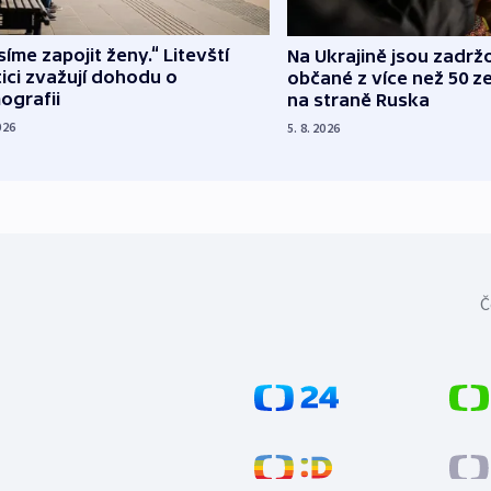
íme zapojit ženy.“ Litevští
Na Ukrajině jsou zadrž
tici zvažují dohodu o
občané z více než 50 ze
ografii
na straně Ruska
026
5. 8. 2026
Č