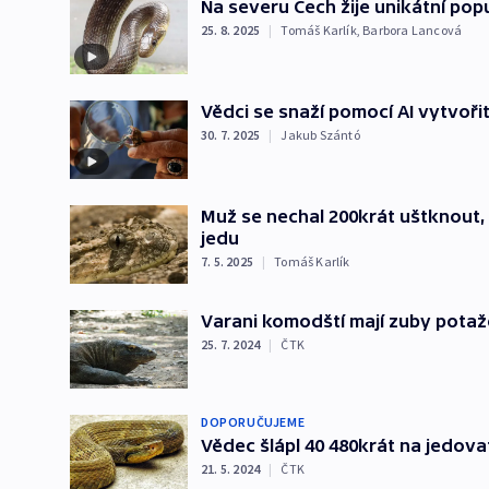
Na severu Čech žije unikátní po
25. 8. 2025
|
Tomáš Karlík
,
Barbora Lancová
Vědci se snaží pomocí AI vytvoři
30. 7. 2025
|
Jakub Szántó
Muž se nechal 200krát uštknout, 
jedu
7. 5. 2025
|
Tomáš Karlík
Varani komodští mají zuby potažen
25. 7. 2024
|
ČTK
DOPORUČUJEME
Vědec šlápl 40 480krát na jedovat
21. 5. 2024
|
ČTK