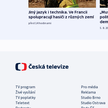
Jiný jazyk i technika. Ve Francii
„Mus
spolupracují hasiči z různých zemí
poli
dem
před 14
hodinami
5. 8. 2
TV program
Pro média
Živé vysílání
Reklama
TV poplatky
Studio Brno
Teletext
Studio Ostrava