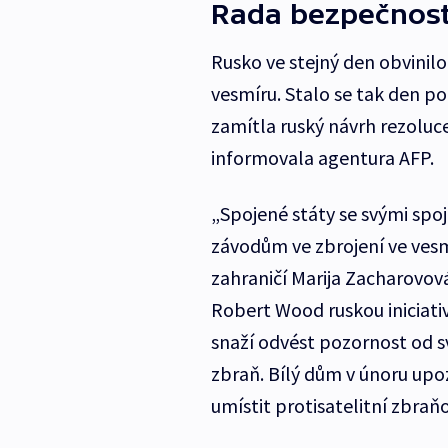
Rada bezpečnost
Rusko ve stejný den obvinilo
vesmíru. Stalo se tak den p
zamítla ruský návrh rezoluc
informovala agentura AFP.
„Spojené státy se svými spoj
závodům ve zbrojení ve vesm
zahraničí Marija Zacharovov
Robert Wood ruskou iniciativ
snaží odvést pozornost od s
zbraň. Bílý dům v únoru upo
umístit protisatelitní zbraň