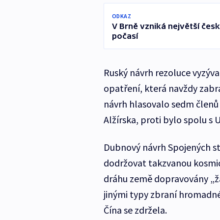
ODKAZ
V Brně vzniká největší čes
počasí
Ruský návrh rezoluce vyzýval
opatření, která navždy zabrá
návrh hlasovalo sedm členů 
Alžírska, proti bylo spolu s
Dubnový návrh Spojených stá
dodržovat takzvanou kosmi
dráhu země dopravovány „ž
jinými typy zbraní hromadné
Čína se zdržela.