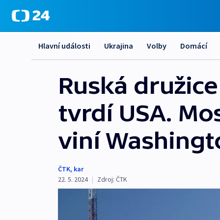
Hlavní události
Ukrajina
Volby
Domácí
Ruská družice 
tvrdí USA. Mo
viní Washingt
ČTK
,
kar
22. 5. 2024
|
Zdroj:
ČTK