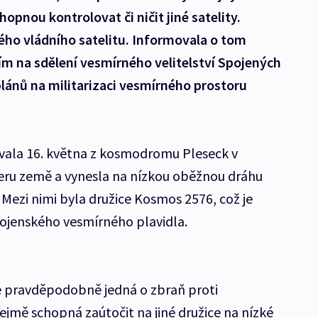
opnou kontrolovat či ničit jiné satelity.
ého vládního satelitu. Informovala o tom
ím na sdělení vesmírného velitelství Spojených
plánů na militarizaci vesmírného prostoru
ovala 16. května z kosmodromu Pleseck v
veru země a vynesla na nízkou oběžnou dráhu
Mezi nimi byla družice Kosmos 2576, což je
vojenského vesmírného plavidla.
se pravděpodobně jedná o zbraň proti
ejmě schopná zaútočit na jiné družice na nízké