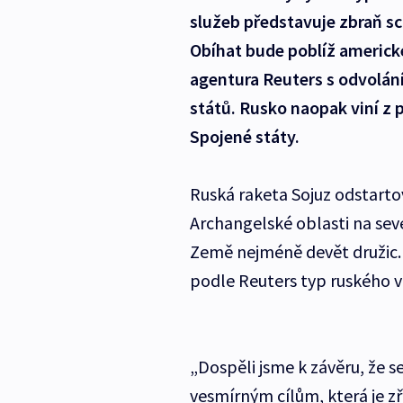
služeb představuje zbraň sch
Obíhat bude poblíž americk
agentura Reuters s odvolán
států. Rusko naopak viní z 
Spojené státy.
Ruská raketa Sojuz odstart
Archangelské oblasti na se
Země nejméně devět družic. 
podle Reuters typ ruského 
„Dospěli jsme k závěru, že 
vesmírným cílům, která je zř