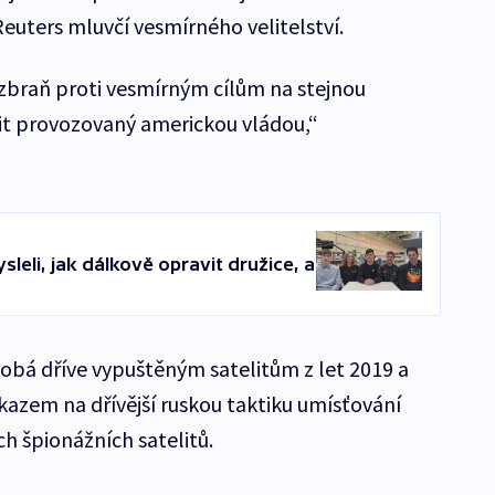
euters mluvčí vesmírného velitelství.
zbraň proti vesmírným cílům na stejnou
lit provozovaný americkou vládou,“
leli, jak dálkově opravit družice, a
obá dříve vypuštěným satelitům z let 2019 a
dkazem na dřívější ruskou taktiku umísťování
ch špionážních satelitů.