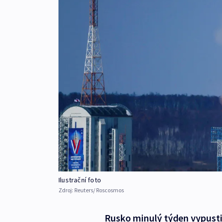
Ilustrační foto
Zdroj:
Reuters/ Roscosmos
Rusko minulý týden vypustil