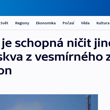
Svět
Regiony
Ekonomika
Počasí
Věda
Kultura
je schopná ničit jiné
skva z vesmírného 
on