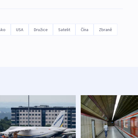
sko
USA
Družice
Satelit
Čína
Zbraně