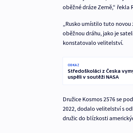
oběžné dráze Země,“ řekla R
„Rusko umístilo tuto novou 
oběžnou dráhu, jako je sate
konstatovalo velitelství.
ODKAZ
Středoškoláci z Česka vymys
uspěli v soutěži NASA
Družice Kosmos 2576 se pod
2022, dodalo velitelství s o
družic do blízkosti americký