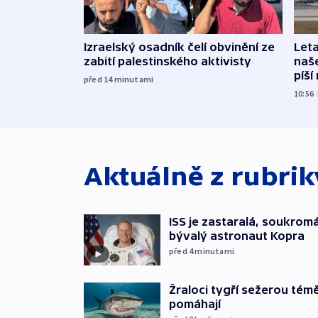
Izraelský osadník čelí obvinění ze
Leta
zabití palestinského aktivisty
naše
píší
před 14
minutami
10:56
Aktuálně z rubri
ISS je zastaralá, soukromá 
bývalý astronaut Kopra
před 4
minutami
Žraloci tygří sežerou tém
pomáhají