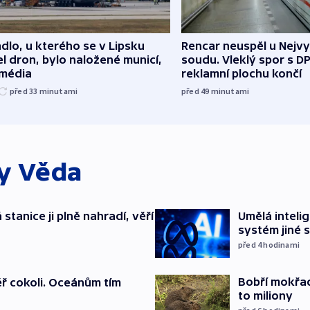
dlo, u kterého se v Lipsku
Rencar neuspěl u Nejv
l dron, bylo naložené municí,
soudu. Vleklý spor s D
 média
reklamní plochu končí
před 33
minutami
před 49
minutami
ky
Věda
stanice ji plně nahradí, věří
Umělá inteli
systém jiné 
před 4
hodinami
Bobří mokřady
ěř cokoli. Oceánům tím
to miliony