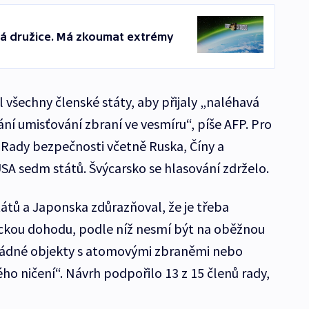
ká družice. Má zkoumat extrémy
 všechny členské státy, aby přijaly „naléhavá
ní umisťování zbraní ve vesmíru“, píše AFP. Pro
Rady bezpečnosti včetně Ruska, Číny a
 USA sedm států. Švýcarsko se hlasování zdrželo.
tů a Japonska zdůrazňoval, že je třeba
ckou dohodu, podle níž nesmí být na oběžnou
ádné objekty s atomovými zbraněmi nebo
ho ničení“. Návrh podpořilo 13 z 15 členů rady,