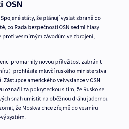
i OSN
 Spojené státy, že plánují vyslat zbraně do
oté, co Rada bezpečnosti OSN sedmi hlasy
e proti vesmírným závodům ve zbrojení,
enci promarnily novou příležitost zabránit
íru,“ prohlásila mluvčí ruského ministerstva
á. Zástupce amerického velvyslance v OSN
u označil za pokryteckou s tím, že Rusko se
vých snah umístit na oběžnou dráhu jadernou
zornil, že Moskva chce zřejmě do vesmíru
ový systém.