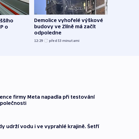
Demolice vyhořelé výškové
yššího
Povod
budovy ve Zlíně má začít
PP o
od z
odpoledne
přes 
12:29
před 53
minutami
před 1
gence firmy Meta napadla při testování
společnosti
 udrží vodu i ve vyprahlé krajině. Šetří