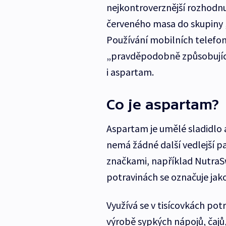
nejkontroverznější rozhodnu
červeného masa do skupiny 
Používání mobilních telefon
„pravděpodobně způsobující 
i aspartam.
Co je aspartam?
Aspartam je umělé sladidlo a
nemá žádné další vedlejší p
značkami, například NutraSw
potravinách se označuje jak
Využívá se v tisícovkách pot
výrobě sypkých nápojů, čajů,