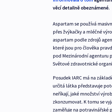
věcí detailně obeznámené.
Aspartam se používá masivn
přes žvýkačky a mléčné výro
aspartam podle zdrojů agen
které jsou pro člověka pra
pod Mezinárodní agenturu pr
Světové zdravotnické organ
Posudek IARC má na základě
určitá látka představuje pote
neříkají, jaké množství výr
zkonzumovat. K tomu se vyja
zaměřuje na potravinářské př