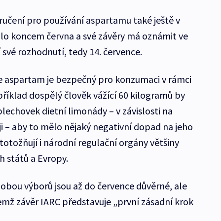
ručení pro používání aspartamu také ještě v
alo koncem června a své závěry má oznámit ve
í své rozhodnutí, tedy 14. července.
že aspartam je bezpečný pro konzumaci v rámci
příklad dospělý člověk vážící 60 kilogramů by
lechovek dietní limonády – v závislosti na
 – aby to mělo nějaký negativní dopad na jeho
totožňují i národní regulační orgány většiny
h států a Evropy.
 obou výborů jsou až do července důvěrné, ale
čemž závěr IARC představuje „první zásadní krok
.