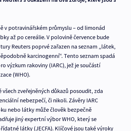
ě v potravinářském průmyslu – od limonád
bky až po cereálie. V polovině července bude
tury Reuters poprvé zařazen na seznam „látek,
vděpodobně karcinogenní“. Tento seznam spadá
o výzkum rakoviny (IARC), jež je součástí
izace (WHO).
 všech zveřejněných důkazů posoudit, zda
nciální nebezpečí, či nikoli. Závěry IARC
obku nebo látky může člověk bezpečně
dřuje jiný expertní výbor WHO, který se
ídatné látky (JECFA). Klíčové jsou také výroky