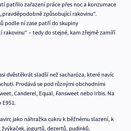
tí patřilo zařazení práce přes noc a konzumace
„pravděpodobně způsobující rakovinu“.
ů podle ní zase patří do skupiny
rakovinu“ – tedy do stejné, kam zřejmě zamíří
si dvěstěkrát sladší než sacharóza, které navíc
achuti. Prodává se pod různými obchodními
eet, Canderel, Equal, Fansweet nebo Irbis. Na
o E951.
ravin; jako náhražka cukru k běžnému slazení, k
 žvýkaček, jogurtů, dezertů, pudinků,