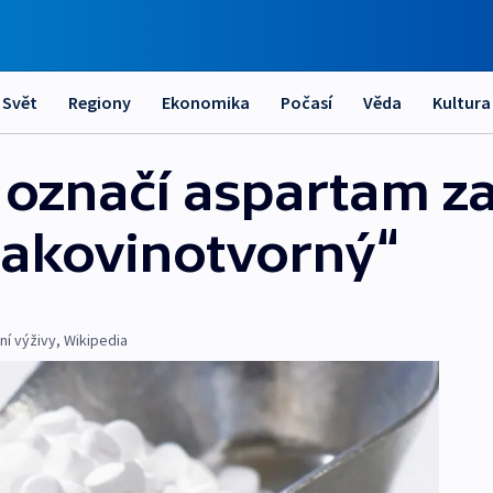
Svět
Regiony
Ekonomika
Počasí
Věda
Kultura
označí aspartam z
rakovinotvorný“
ní výživy
,
Wikipedia