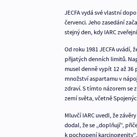
JECFA vydá své vlastní dopo
červenci. Jeho zasedání zač
stejný den, kdy IARC zveřejn
Od roku 1981 JECFA uvádí, 
přijatých denních limitů. Na
musel denně vypít 12 až 36 p
množství aspartamu v nápoji
zdraví. S tímto názorem se z
zemí světa, včetně Spojenýc
Mluvčí IARC uvedl, že závěry
dodal, že se „doplňují“, při
k pochopení karcinogenity“