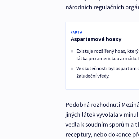
národních regulačních orgá
FAKTA
Aspartamové hoaxy
Existuje rozšířený hoax, kter
látka pro americkou armádu. P
Ve skutečnosti byl aspartam o
žaludeční vředy.
Podobná rozhodnutí Meziná
jiných látek vyvolala v minul
vedla k soudním sporům a tl
receptury, nebo dokonce přeš