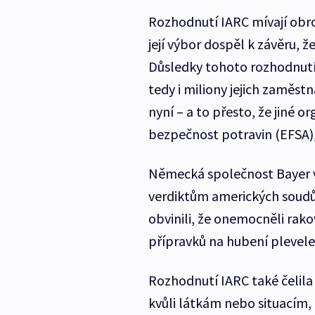
Rozhodnutí IARC mívají obro
její výbor dospěl k závěru, 
Důsledky tohoto rozhodnutí m
tedy i miliony jejich zaměst
nyní – a to přesto, že jiné 
bezpečnost potravin (EFSA)
Německá společnost Bayer v 
verdiktům amerických soudů,
obvinili, že onemocněli rako
přípravků na hubení plevele 
Rozhodnutí IARC také čelila 
kvůli látkám nebo situacím, 