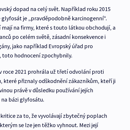
vský dopad na celý svět. Například roku 2015
že glyfosát je „pravděpodobně karcinogenní“.
ají na firmy, které s touto látkou obchodují, a
nanců po celém světě, zásadní konsekvence i
orgány, jako například Evropský úřad pro
, toto hodnocení zpochybnily.
roce 2021 prohrála už třetí odvolání proti
 které přiznaly odškodnění zákazníkům, kteří ji
vinou právě v důsledku používání jejích
na bázi glyfosátu.
kritice za to, že vyvolávají zbytečný poplach
kterým se lze jen těžko vyhnout. Mezi její