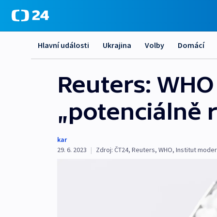
Hlavní události
Ukrajina
Volby
Domácí
Reuters: WHO 
„potenciálně 
kar
29. 6. 2023
|
Zdroj:
ČT24
,
Reuters
,
WHO
,
Institut moder