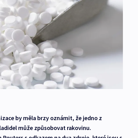
izace by měla brzy oznámit, že jedno z
sladidel může způsobovat rakovinu.
 Reuters s odkazem na dva zdroje, které jsou s