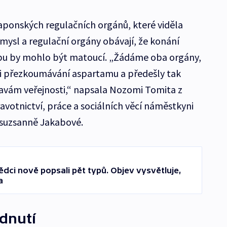
aponských regulačních orgánů, které viděla
mysl a regulační orgány obávají, že konání
bu by mohlo být matoucí. „Žádáme oba orgány,
při přezkoumávání aspartamu a předešly tak
avám veřejnosti,“ napsala Nozomi Tomita z
avotnictví, práce a sociálních věcí náměstkyni
suzsanně Jakabové.
dci nově popsali pět typů. Objev vysvětluje,
a
dnutí