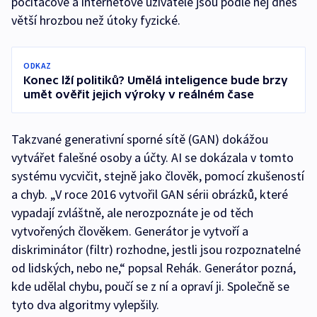
počítačové a internetové uživatele jsou podle něj dnes
větší hrozbou než útoky fyzické.
ODKAZ
Konec lží politiků? Umělá inteligence bude brzy
umět ověřit jejich výroky v reálném čase
Takzvané generativní sporné sítě (GAN) dokážou
vytvářet falešné osoby a účty. AI se dokázala v tomto
systému vycvičit, stejně jako člověk, pomocí zkušeností
a chyb. „V roce 2016 vytvořil GAN sérii obrázků, které
vypadají zvláštně, ale nerozpoznáte je od těch
vytvořených člověkem. Generátor je vytvoří a
diskriminátor (filtr) rozhodne, jestli jsou rozpoznatelné
od lidských, nebo ne,“ popsal Rehák. Generátor pozná,
kde udělal chybu, poučí se z ní a opraví ji. Společně se
tyto dva algoritmy vylepšily.