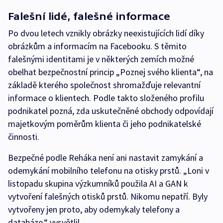
Falešní lidé, falešné informace
Po dvou letech vznikly obrázky neexistujících lidí díky
obrázkům a informacím na Facebooku. S těmito
falešnými identitami je v některých zemích možné
obelhat bezpečnostní princip „Poznej svého klienta“, na
základě kterého společnost shromažďuje relevantní
informace o klientech. Podle takto složeného profilu
podnikatel pozná, zda uskutečněné obchody odpovídají
majetkovým poměrům klienta či jeho podnikatelské
činnosti.
Bezpečné podle Reháka není ani nastavit zamykání a
odemykání mobilního telefonu na otisky prstů. „Loni v
listopadu skupina výzkumníků použila AI a GAN k
vytvoření falešných otisků prstů. Nikomu nepatří. Byly
vytvořeny jen proto, aby odemykaly telefony a
databáze,“ vysvětlil.