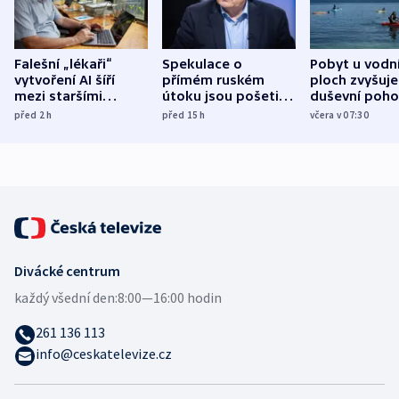
Falešní „lékaři“
Spekulace o
Pobyt u vodn
vytvoření AI šíří
přímém ruském
ploch zvyšuje
mezi staršími
útoku jsou pošetilé,
duševní poho
Poláky nebezpečné
míní estonský
ukázala
před 2
h
před 15
h
včera v 07:30
zdravotní rady
bezpečnostní
mezinárodní 
expert
Divácké centrum
každý všední den:
8:00—16:00 hodin
261 136 113
info@ceskatelevize.cz