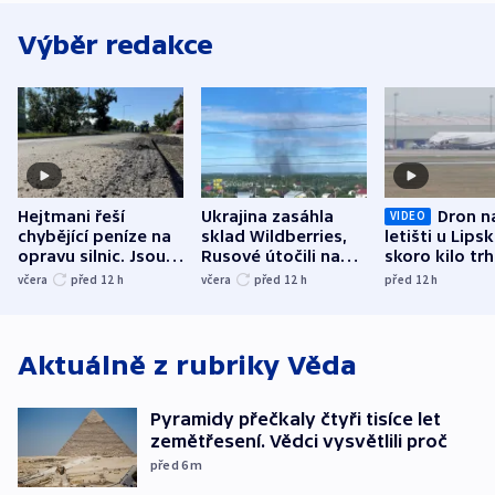
Výběr redakce
Hejtmani řeší
Ukrajina zasáhla
Dron n
VIDEO
chybějící peníze na
sklad Wildberries,
letišti u Lips
opravu silnic. Jsou
Rusové útočili na
skoro kilo trh
nenárokové, namítá
trh, hasiče či
indicie ukazuj
včera
před 12
h
včera
před 12
h
před 12
h
ministerstvo
stadion
Rusko
Aktuálně z rubriky
Věda
Pyramidy přečkaly čtyři tisíce let
zemětřesení. Vědci vysvětlili proč
před 6
m