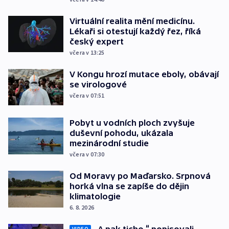
Virtuální realita mění medicínu.
Lékaři si otestují každý řez, říká
český expert
včera v 13:25
V Kongu hrozí mutace eboly, obávají
se virologové
včera v 07:51
Pobyt u vodních ploch zvyšuje
duševní pohodu, ukázala
mezinárodní studie
včera v 07:30
Od Moravy po Maďarsko. Srpnová
horká vlna se zapíše do dějin
klimatologie
6. 8. 2026
VIDEO