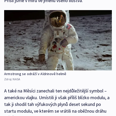
Přišli jsme v míru ve jménu všeho lidstva.“
Armstrong se odráží v Aldrinově helmě
Zdroj:
NASA
A také na Měsíci zanechali ten nejdůležitější symbol –
americkou vlajku. Umístili ji však příliš blízko modulu, a
tak ji shodil tah výfukových plynů deset sekund po
startu modulu, ve kterém se vrátili na oběžnou dráhu