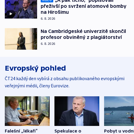
„A pak ticho,“ popisovali
přeživší po svržení atomové bomby
na Hirošimu
6. 8. 2026
Na Cambridgeské univerzitě skončil
profesor obviněný z plagiátorství
6. 8. 2026
Evropský pohled
ČT24 každý den vybírá z obsahu publikovaného evropskými
veřejnými médii, členy Eurovize.
Falešní „lékaři“
Spekulace o
Pobyt u vodn