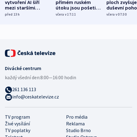
vytvoření AI šíří
přímém ruském
ploch zvyšuje
mezi staršími
útoku jsou pošetilé,
duševní poho
Poláky nebezpečné
míní estonský
ukázala
před 13
h
včera v 17:11
včera v 07:30
zdravotní rady
bezpečnostní
mezinárodní 
expert
Divácké centrum
každý všední den:
8:00—16:00 hodin
261 136 113
info@ceskatelevize.cz
TV program
Pro média
Živé vysílání
Reklama
TV poplatky
Studio Brno
Teletext
Studio Ostrava