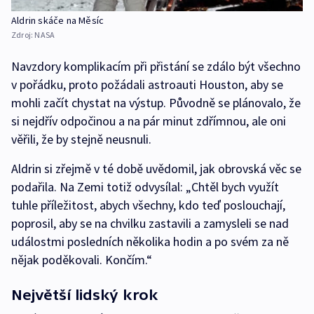
Aldrin skáče na Měsíc
Zdroj:
NASA
Navzdory komplikacím při přistání se zdálo být všechno
v pořádku, proto požádali astroauti Houston, aby se
mohli začít chystat na výstup. Původně se plánovalo, že
si nejdřív odpočinou a na pár minut zdřímnou, ale oni
věřili, že by stejně neusnuli.
Aldrin si zřejmě v té době uvědomil, jak obrovská věc se
podařila. Na Zemi totiž odvysílal: „Chtěl bych využít
tuhle příležitost, abych všechny, kdo teď poslouchají,
poprosil, aby se na chvilku zastavili a zamysleli se nad
událostmi posledních několika hodin a po svém za ně
nějak poděkovali. Končím.“
Největší lidský krok