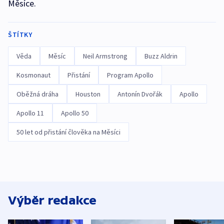
Měsíce.
ŠTÍTKY
Věda
Měsíc
Neil Armstrong
Buzz Aldrin
Kosmonaut
Přistání
Program Apollo
Oběžná dráha
Houston
Antonín Dvořák
Apollo
Apollo 11
Apollo 50
50 let od přistání člověka na Měsíci
Výběr redakce