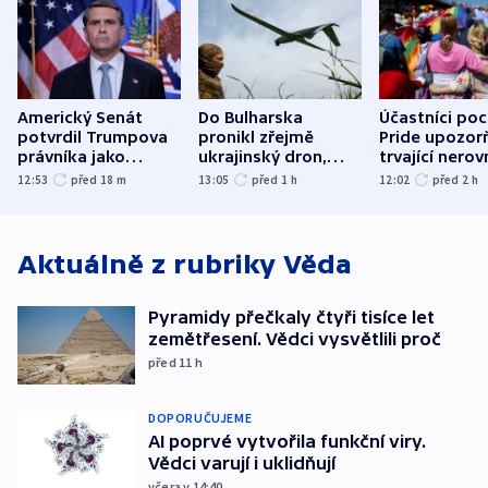
Americký Senát
Do Bulharska
Účastníci po
potvrdil Trumpova
pronikl zřejmě
Pride upozorň
právníka jako
ukrajinský dron,
trvající nerov
ministra
explodoval kilometr
společensko
12:53
před 18
m
13:05
před 1
h
12:02
před 2
h
spravedlnosti
od plynovodu
atmosféru
Aktuálně z rubriky
Věda
Pyramidy přečkaly čtyři tisíce let
zemětřesení. Vědci vysvětlili proč
před 11
h
DOPORUČUJEME
AI poprvé vytvořila funkční viry.
Vědci varují i uklidňují
včera v 14:40