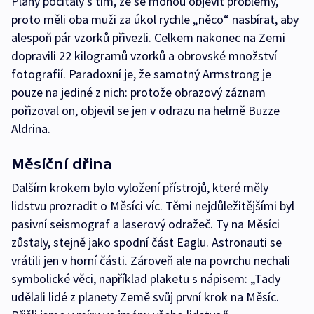
Plány počítaly s tím, že se mohou objevit problémy,
proto měli oba muži za úkol rychle „něco“ nasbírat, aby
alespoň pár vzorků přivezli. Celkem nakonec na Zemi
dopravili 22 kilogramů vzorků a obrovské množství
fotografií. Paradoxní je, že samotný Armstrong je
pouze na jediné z nich: protože obrazový záznam
pořizoval on, objevil se jen v odrazu na helmě Buzze
Aldrina.
Měsíční dřina
Dalším krokem bylo vyložení přístrojů, které měly
lidstvu prozradit o Měsíci víc. Těmi nejdůležitějšími byl
pasivní seismograf a laserový odražeč. Ty na Měsíci
zůstaly, stejně jako spodní část Eaglu. Astronauti se
vrátili jen v horní části. Zároveň ale na povrchu nechali
symbolické věci, například plaketu s nápisem: „Tady
udělali lidé z planety Země svůj první krok na Měsíc.