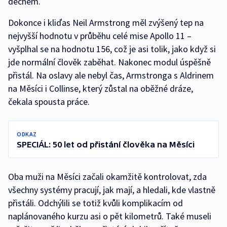
dechem.
Dokonce i kliďas Neil Armstrong měl zvýšený tep na
nejvyšší hodnotu v průběhu celé mise Apollo 11 –
vyšplhal se na hodnotu 156, což je asi tolik, jako když si
jde normální člověk zaběhat. Nakonec modul úspěšně
přistál. Na oslavy ale nebyl čas, Armstronga s Aldrinem
na Měsíci i Collinse, který zůstal na oběžné dráze,
čekala spousta práce.
ODKAZ
SPECIÁL: 50 let od přistání člověka na Měsíci
Oba muži na Měsíci začali okamžitě kontrolovat, zda
všechny systémy pracují, jak mají, a hledali, kde vlastně
přistáli. Odchýlili se totiž kvůli komplikacím od
naplánovaného kurzu asi o pět kilometrů. Také museli