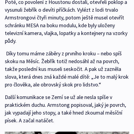
Poté, co povolení z Houstonu dostali, otevřeli poklop a
vysunuli žebřík o devíti příčkách. Vylézt z lodi trvalo
Armstrongovi čtyři minuty, potom ještě musel otevřít
schránku MESA na boku modulu, kde byly uloženy
televizní kamera, vlajka, lopatky a kontejnery na vzorky
půdy.
Díky tomu máme záběry z prvního kroku – nebo spíš
skoku na Měsíc. Žebřík totiž nedosáhl až na povrch,
takže poslední kus museli seskočit. A pak už zazněla
slova, která dnes zná každé malé dítě: „Je to malý krok
pro člověka, ale obrovský skok pro lidstvo.“
Další komunikace se Zemí se už ale nesla spíše v
praktickém duchu. Armstong popisoval, jaký je povrch,
jak vypadají jeho stopy, a také hned zkoumal měsíční
písek. A začal natáčet.