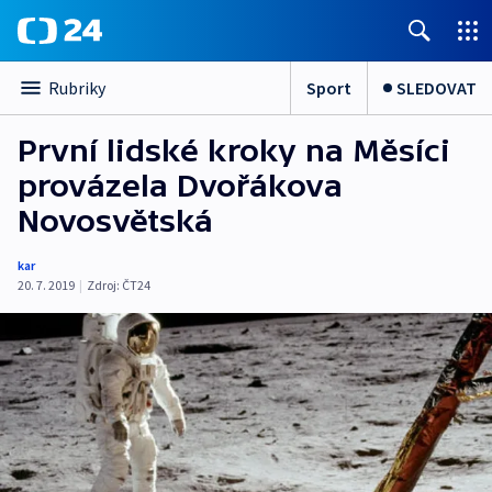
Sport
SLEDOVAT
Rubriky
První lidské kroky na Měsíci
provázela Dvořákova
Novosvětská
kar
20. 7. 2019
|
Zdroj:
ČT24