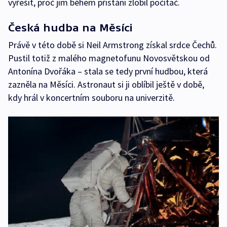
vyřešit, proč jim během přistání zlobil počítač.
Česká hudba na Měsíci
Právě v této době si Neil Armstrong získal srdce Čechů.
Pustil totiž z malého magnetofunu Novosvětskou od
Antonína Dvořáka – stala se tedy první hudbou, která
zazněla na Měsíci. Astronaut si ji oblíbil ještě v době,
kdy hrál v koncertním souboru na univerzitě.