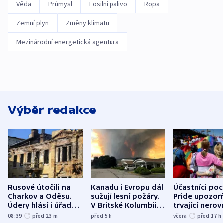
Věda
Průmysl
Fosilní palivo
Ropa
Zemní plyn
Změny klimatu
Mezinárodní energetická agentura
Výběr redakce
Rusové útočili na
Kanadu i Evropu dál
Účastníci po
Charkov a Oděsu.
sužují lesní požáry.
Pride upozorň
Údery hlásí i úřady v
V Britské Kolumbii
trvající nerov
Bělgorodu
evakuovali tisíce lidí
společensko
08:39
před 23
m
před 5
h
včera
před 17
h
atmosféru