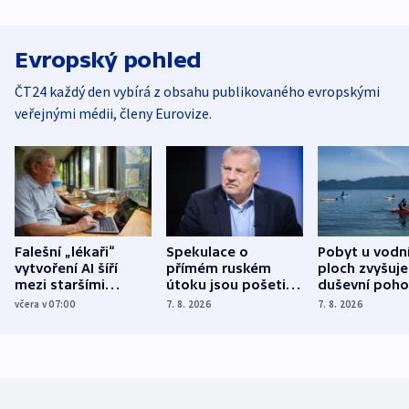
Evropský pohled
ČT24 každý den vybírá z obsahu publikovaného evropskými
veřejnými médii, členy Eurovize.
Falešní „lékaři“
Spekulace o
Pobyt u vodn
vytvoření AI šíří
přímém ruském
ploch zvyšuje
mezi staršími
útoku jsou pošetilé,
duševní poho
Poláky nebezpečné
míní estonský
ukázala
včera v 07:00
7. 8. 2026
7. 8. 2026
zdravotní rady
bezpečnostní
mezinárodní 
expert