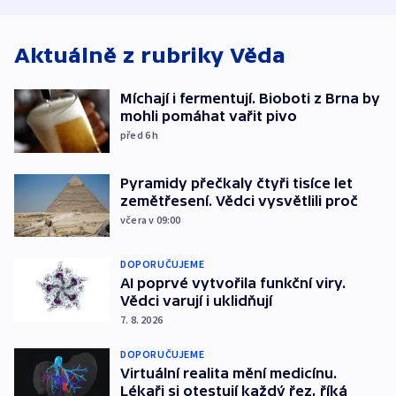
Aktuálně z rubriky
Věda
Míchají i fermentují. Bioboti z Brna by
mohli pomáhat vařit pivo
před 6
h
Pyramidy přečkaly čtyři tisíce let
zemětřesení. Vědci vysvětlili proč
včera v 09:00
DOPORUČUJEME
AI poprvé vytvořila funkční viry.
Vědci varují i uklidňují
7. 8. 2026
DOPORUČUJEME
Virtuální realita mění medicínu.
Lékaři si otestují každý řez, říká