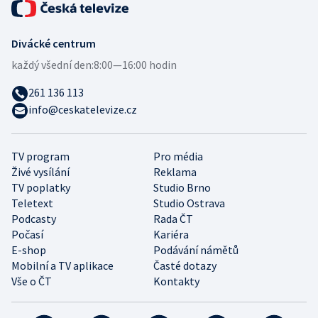
Divácké centrum
každý všední den:
8:00—16:00 hodin
261 136 113
info@ceskatelevize.cz
TV program
Pro média
Živé vysílání
Reklama
TV poplatky
Studio Brno
Teletext
Studio Ostrava
Podcasty
Rada ČT
Počasí
Kariéra
E-shop
Podávání námětů
Mobilní a TV aplikace
Časté dotazy
Vše o ČT
Kontakty