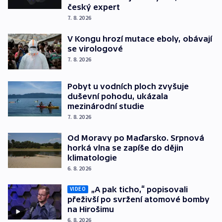
český expert
7. 8. 2026
V Kongu hrozí mutace eboly, obávají
se virologové
7. 8. 2026
Pobyt u vodních ploch zvyšuje
duševní pohodu, ukázala
mezinárodní studie
7. 8. 2026
Od Moravy po Maďarsko. Srpnová
horká vlna se zapíše do dějin
klimatologie
6. 8. 2026
„A pak ticho,“ popisovali
VIDEO
přeživší po svržení atomové bomby
na Hirošimu
6. 8. 2026