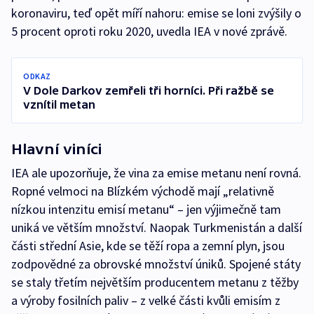
koronaviru, teď opět míří nahoru: emise se loni zvýšily o
5 procent oproti roku 2020, uvedla IEA v nové zprávě.
ODKAZ
V Dole Darkov zemřeli tři horníci. Při ražbě se
vznítil metan
Hlavní viníci
IEA ale upozorňuje, že vina za emise metanu není rovná.
Ropné velmoci na Blízkém východě mají „relativně
nízkou intenzitu emisí metanu“ – jen výjimečně tam
uniká ve větším množství. Naopak Turkmenistán a další
části střední Asie, kde se těží ropa a zemní plyn, jsou
zodpovědné za obrovské množství úniků. Spojené státy
se staly třetím největším producentem metanu z těžby
a výroby fosilních paliv – z velké části kvůli emisím z