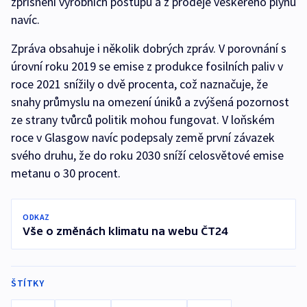
zpřísnění výrobních postupů a z prodeje veškerého plynu
navíc.
Zpráva obsahuje i několik dobrých zpráv. V porovnání s
úrovní roku 2019 se emise z produkce fosilních paliv v
roce 2021 snížily o dvě procenta, což naznačuje, že
snahy průmyslu na omezení úniků a zvýšená pozornost
ze strany tvůrců politik mohou fungovat. V loňském
roce v Glasgow navíc podepsaly země první závazek
svého druhu, že do roku 2030 sníží celosvětové emise
metanu o 30 procent.
ODKAZ
Vše o změnách klimatu na webu ČT24
ŠTÍTKY