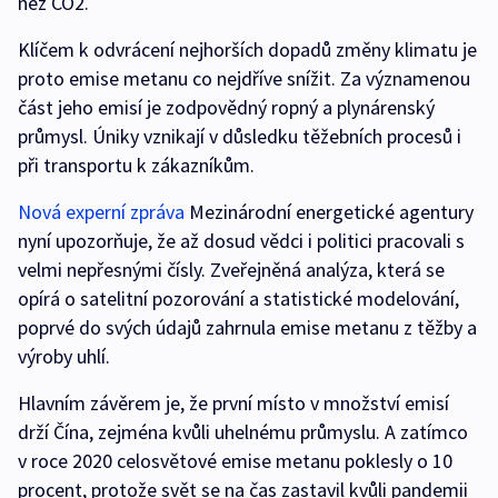
než CO2.
Klíčem k odvrácení nejhorších dopadů změny klimatu je
proto emise metanu co nejdříve snížit. Za významenou
část jeho emisí je zodpovědný ropný a plynárenský
průmysl. Úniky vznikají v důsledku těžebních procesů i
při transportu k zákazníkům.
Nová experní zpráva
Mezinárodní energetické agentury
nyní upozorňuje, že až dosud vědci i politici pracovali s
velmi nepřesnými čísly. Zveřejněná analýza, která se
opírá o satelitní pozorování a statistické modelování,
poprvé do svých údajů zahrnula emise metanu z těžby a
výroby uhlí.
Hlavním závěrem je, že první místo v množství emisí
drží Čína, zejména kvůli uhelnému průmyslu. A zatímco
v roce 2020 celosvětové emise metanu poklesly o 10
procent, protože svět se na čas zastavil kvůli pandemii