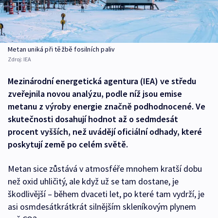
Metan uniká při těžbě fosilních paliv
Zdroj:
IEA
Mezinárodní energetická agentura (IEA) ve středu
zveřejnila novou analýzu, podle níž jsou emise
metanu z výroby energie značně podhodnocené. Ve
skutečnosti dosahují hodnot až o sedmdesát
procent vyšších, než uvádějí oficiální odhady, které
poskytují země po celém světě.
Metan sice zůstává v atmosféře mnohem kratší dobu
než oxid uhličitý, ale když už se tam dostane, je
škodlivější – během dvaceti let, po které tam vydrží, je
asi osmdesátkrátkrát silnějším skleníkovým plynem