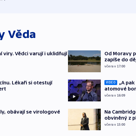
ky
Věda
viry. Vědci varují i uklidňují
Od Moravy p
zapíše do dě
včera v 17:00
ínu. Lékaři si otestují
„A pak 
VIDEO
ert
atomové bom
včera v 16:09
y, obávají se virologové
Na Cambridge
obviněný z p
včera v 15:00