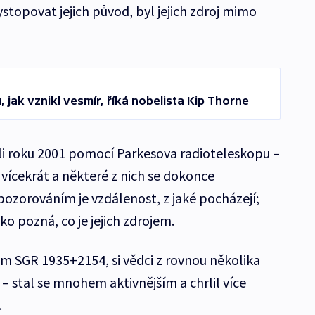
stopovat jejich původ, byl jejich zdroj mimo
 jak vznikl vesmír, říká nobelista Kip Thorne
i roku 2001 pomocí Parkesova radioteleskopu –⁠
vícekrát a některé z nich se dokonce
pozorováním je vzdálenost, z jaké pocházejí;
žko pozná, co je jejich zdrojem.
m SGR 1935+2154, si vědci z rovnou několika
–⁠ stal se mnohem aktivnějším a chrlil více
.