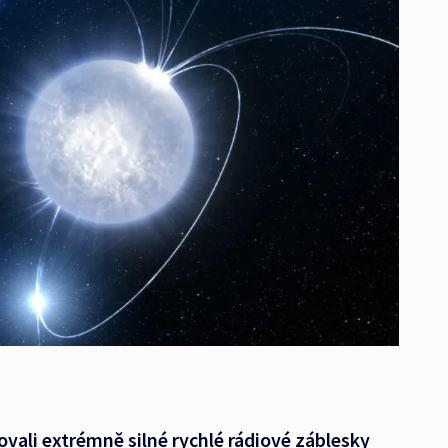
ali extrémně silné rychlé rádiové záblesky