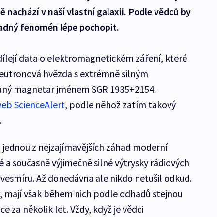
mě nachází v naší vlastní galaxii. Podle vědců by
adný fenomén lépe pochopit.
ílejí data o elektromagnetickém záření, které
neutronová hvězda s extrémně silným
aný magnetar jménem SGR 1935+2154.
eb ScienceAlert
, podle něhož zatím takový
.
u jednou z nejzajímavějších záhad moderní
é a současně výjimečně silné výtrysky rádiových
 z vesmíru. Až donedávna ale nikdo netušil odkud.
dy, mají však během nich podle odhadů stejnou
ce za několik let. Vždy, když je vědci