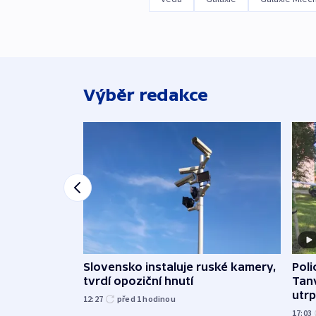
Výběr redakce
Slovensko instaluje ruské kamery,
Poli
tvrdí opoziční hnutí
Tanv
utrpě
12:27
před 1
hodinou
17:03