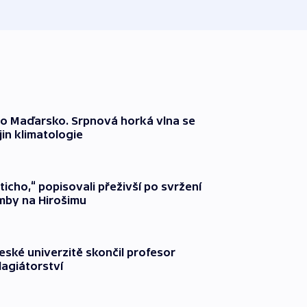
o Maďarsko. Srpnová horká vlna se
jin klimatologie
ticho,“ popisovali přeživší po svržení
by na Hirošimu
ské univerzitě skončil profesor
lagiátorství