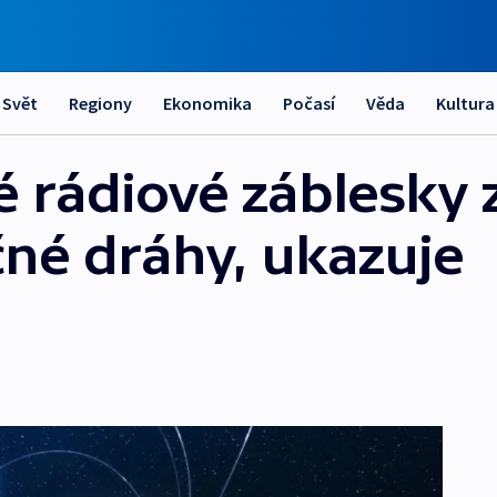
Svět
Regiony
Ekonomika
Počasí
Věda
Kultura
é rádiové záblesky 
čné dráhy, ukazuje