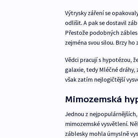
Výtrysky záření se opakovaly
odlišit. A pak se dostavil z
Přestože podobných záblesk
zejména svou silou. Brzy ho 
Vědci pracují s hypotézou, ž
galaxie, tedy Mléčné dráhy, 
však zatím nejlogičtější vysv
Mimozemská hyp
Jednou z nejpopulárnějších,
mimozemské vysvětlení. Někt
záblesky mohla úmyslně vysíl