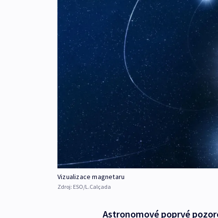
Vizualizace magnetaru
Zdroj:
ESO/L.Calçada
Astronomové poprvé pozorov