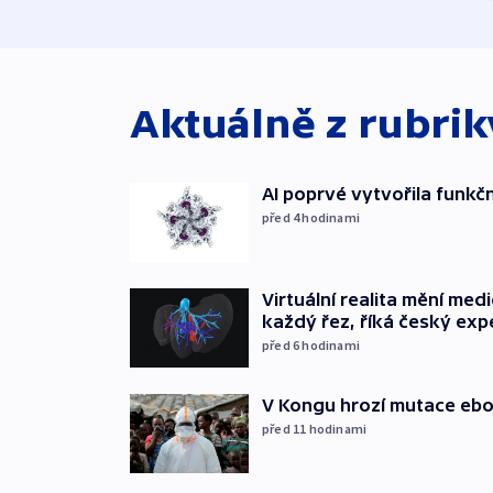
Aktuálně z rubri
AI poprvé vytvořila funkční 
před 4
hodinami
Virtuální realita mění medic
každý řez, říká český exp
před 6
hodinami
V Kongu hrozí mutace ebol
před 11
hodinami