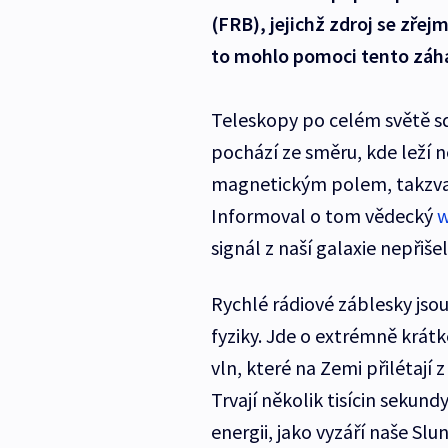
(FRB), jejichž zdroj se zřej
to mohlo pomoci tento záh
Teleskopy po celém světě sd
pochází ze směru, kde leží 
magnetickým polem, takzv
Informoval o tom vědecký
w
signál z naší galaxie nepřišel
Rychlé rádiové záblesky jso
fyziky. Jde o extrémně krátk
vln, které na Zemi přilétají
Trvají několik tisícin sekun
energii, jako vyzáří naše Slun