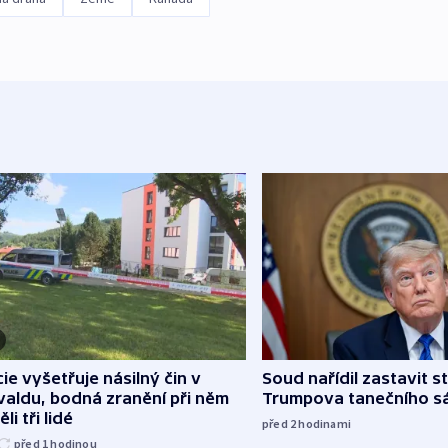
cie vyšetřuje násilný čin v
Soud nařídil zastavit s
aldu, bodná zranění při něm
Trumpova tanečního s
li tři lidé
před 2
hodinami
před 1
hodinou