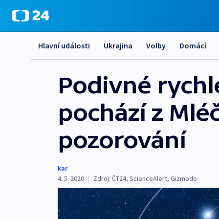
Hlavní události
Ukrajina
Volby
Domácí
Podivné rychl
pochází z Mlé
pozorování
kar
4. 5. 2020
|
Zdroj:
ČT24
,
ScienceAlert
,
Gizmodo