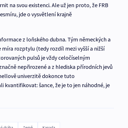
nit na svou existenci. Ale už jen proto, že FRB
esmíru, jde o vysvětlení krajně
informace z loňského dubna. Tým německých a
míra rozptylu (tedy rozdíl mezi vyšší a nižší
ozorovaných pulsů je vždy celočíselným
značně nepřirozené a z hlediska přírodních jevů
ellově univerzitě dokonce tuto
kvantifikovat: šance, že je to jen náhodné, je
ná dráha
Země
Kanada