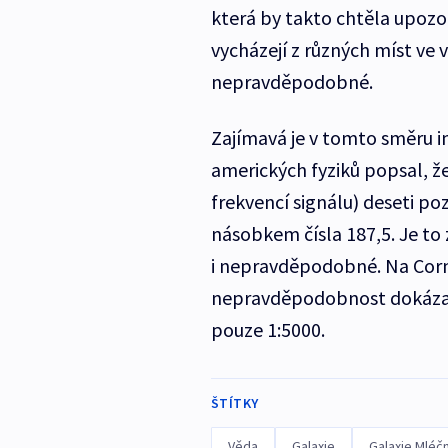
která by takto chtěla upozor
vycházejí z různých míst ve v
nepravděpodobné.
Zajímavá je v tomto směru 
amerických fyziků popsal, že 
frekvencí signálu) deseti p
násobkem čísla 187,5. Je to 
i nepravděpodobné. Na Corn
nepravděpodobnost dokázali 
pouze 1:5000.
ŠTÍTKY
Věda
Galaxie
Galaxie Mléč