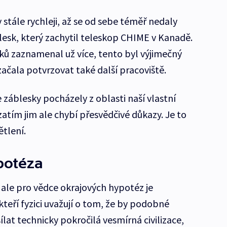
 stále rychleji, až se od sebe téměř nedaly
áblesk, který zachytil teleskop CHIME v Kanadě.
ů zaznamenal už více, tento byl výjimečný
začala potvrzovat také další pracoviště.
e záblesky pocházely z oblasti naší vlastní
zatím jim ale chybí přesvědčivé důkazy. Je to
ětlení.
otéza
 ale pro vědce okrajových hypotéz je
eří fyzici uvažují o tom, že by podobné
at technicky pokročilá vesmírná civilizace,