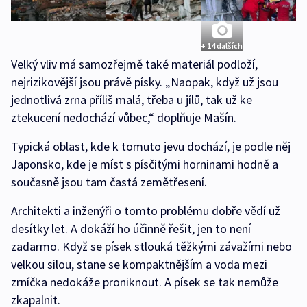
+ 14 dalších
Velký vliv má samozřejmě také materiál podloží,
nejrizikovější jsou právě písky. „Naopak, když už jsou
jednotlivá zrna příliš malá, třeba u jílů, tak už ke
ztekucení nedochází vůbec,“ doplňuje Mašín.
Typická oblast, kde k tomuto jevu dochází, je podle něj
Japonsko, kde je míst s písčitými horninami hodně a
současně jsou tam častá zemětřesení.
Architekti a inženýři o tomto problému dobře vědí už
desítky let. A dokáží ho účinně řešit, jen to není
zadarmo. Když se písek stlouká těžkými závažími nebo
velkou silou, stane se kompaktnějším a voda mezi
zrníčka nedokáže proniknout. A písek se tak nemůže
zkapalnit.