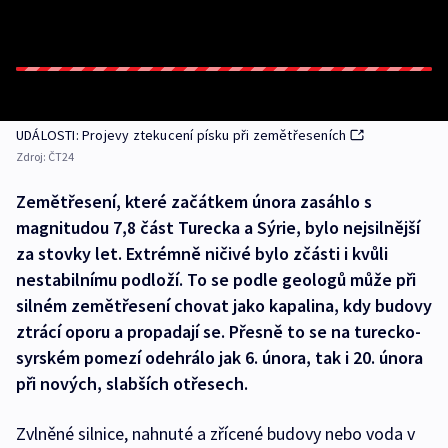
UDÁLOSTI: Projevy ztekucení písku při zemětřeseních
Zdroj:
ČT24
Zemětřesení, které začátkem února zasáhlo s
magnitudou 7,8 část Turecka a Sýrie, bylo nejsilnější
za stovky let. Extrémně ničivé bylo zčásti i kvůli
nestabilnímu podloží. To se podle geologů může při
silném zemětřesení chovat jako kapalina, kdy budovy
ztrácí oporu a propadají se. Přesně to se na turecko-
syrském pomezí odehrálo jak 6. února, tak i 20. února
při nových, slabších otřesech.
Zvlněné silnice, nahnuté a zřícené budovy nebo voda v