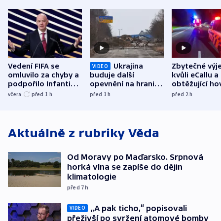
Vedení FIFA se
Ukrajina
Zbytečné výj
VIDEO
omluvilo za chyby a
buduje další
kvůli eCallu a
podpořilo Infantina.
opevnění na hranici
obtěžující ho
UEFA trvá na
s Běloruskem
zdržují záchr
včera
před 1
h
před 1
h
před 2
h
bojkotu
Aktuálně z rubriky
Věda
Od Moravy po Maďarsko. Srpnová
horká vlna se zapíše do dějin
klimatologie
před 7
h
„A pak ticho,“ popisovali
VIDEO
přeživší po svržení atomové bomby