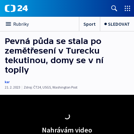
Sport
SLEDOVAT
Rubriky
Pevná půda se stala po
zemětřesení v Turecku
tekutinou, domy se v ní
topily
kar
21. 2. 2023
|
Zdroj:
ČT24
,
USGS
,
Washington Post
Nahrávám video