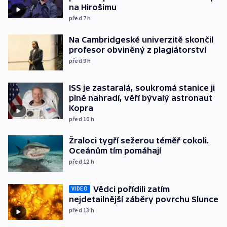
na Hirošimu
před 7
h
Na Cambridgeské univerzitě skončil
profesor obviněný z plagiátorství
před 9
h
ISS je zastaralá, soukromá stanice ji
plně nahradí, věří bývalý astronaut
Kopra
před 10
h
Žraloci tygří sežerou téměř cokoli.
Oceánům tím pomáhají
před 12
h
Vědci pořídili zatím
VIDEO
nejdetailnější záběry povrchu Slunce
před 13
h