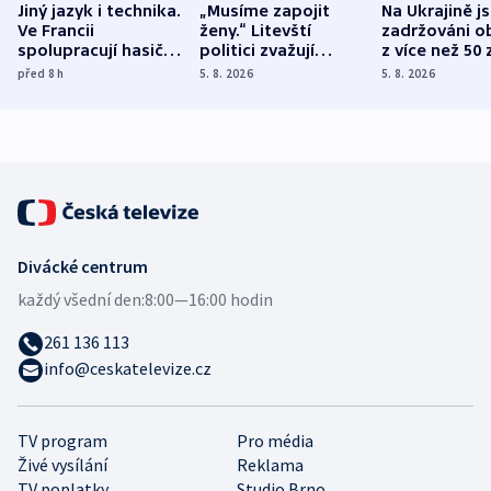
Jiný jazyk i technika.
„Musíme zapojit
Na Ukrajině j
Ve Francii
ženy.“ Litevští
zadržováni o
spolupracují hasiči z
politici zvažují
z více než 50 
různých zemí
dohodu o
Bojovali na s
před 8
h
5. 8. 2026
5. 8. 2026
demografii
Ruska
Divácké centrum
každý všední den:
8:00—16:00 hodin
261 136 113
info@ceskatelevize.cz
TV program
Pro média
Živé vysílání
Reklama
TV poplatky
Studio Brno