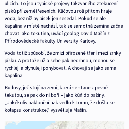
ulicích. To jsou typické projevy takzvaného ztekucení
písků pří zemětřeseních. Klíčovou roli přitom hraje
voda, bez níž by písek jen sesedal. Pokud se ale
kapalina v místě nachází, tak se samotná zemina začne
chovat jako tekutina, uvádí geolog David Mašín z
Přírodovědecké fakulty Univerzity Karlovy.
Voda totiž způsobí, že zmizí přirozené tření mezi zrnky
písku. A protože už o sebe pak nedrhnou, mohou se
rychleji a plynuleji pohybovat. A chovají se jako sama
kapalina.
Budovy, jež stojí na zemi, která se stane z pevné
tekutou, se pak do ní boří – jako kůň do bažiny.
„Jakékoliv naklonění pak vedlo k tomu, že došlo ke
kolapsu konstrukce,“ vysvětluje Mašín.