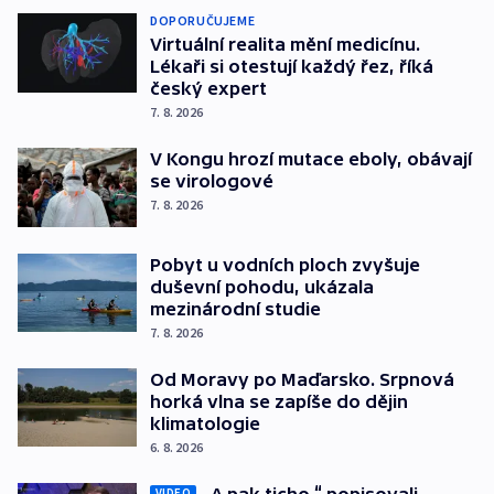
DOPORUČUJEME
Virtuální realita mění medicínu.
Lékaři si otestují každý řez, říká
český expert
7. 8. 2026
V Kongu hrozí mutace eboly, obávají
se virologové
7. 8. 2026
Pobyt u vodních ploch zvyšuje
duševní pohodu, ukázala
mezinárodní studie
7. 8. 2026
Od Moravy po Maďarsko. Srpnová
horká vlna se zapíše do dějin
klimatologie
6. 8. 2026
„A pak ticho,“ popisovali
VIDEO