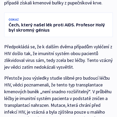
případě získali kmenové buňky z pupečníkové krve.
ODKAZ
Čech, který našel lék proti AIDS. Profesor Holý
byl skromný génius
Předpokládá se, že k dalším dvěma případům vyléčení z
HIV došlo tak, že imunitní systém obou pacientů
zlikvidoval virus sám, tedy zcela bez léčby. Tento vzácný
jev vědci zatím nedokázali vysvětlit.
Přestože jsou výsledky studie slibné pro budoucí léčbu
HIV, vědci poznamenali, že tento typ transplantace
kmenových buněk „není snadno rozšiřitelný“. V průběhu
léčby je imunitní systém pacienta v podstatě zničen a
transplantací nahrazen. Mutace, která chrání před
infekcí HIV, je vzácná a byla zjištěna pouze u malého