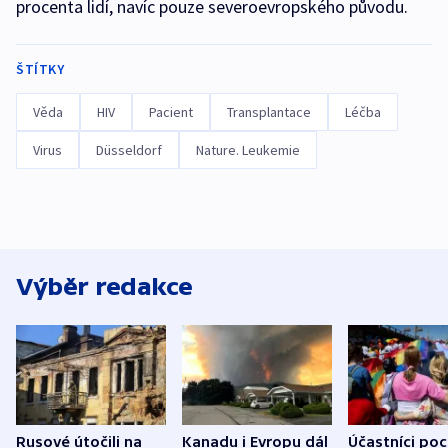
procenta lidí, navíc pouze severoevropského původu.
ŠTÍTKY
Věda
HIV
Pacient
Transplantace
Léčba
Virus
Düsseldorf
Nature. Leukemie
Výběr redakce
Rusové útočili na
Kanadu i Evropu dál
Účastníci po