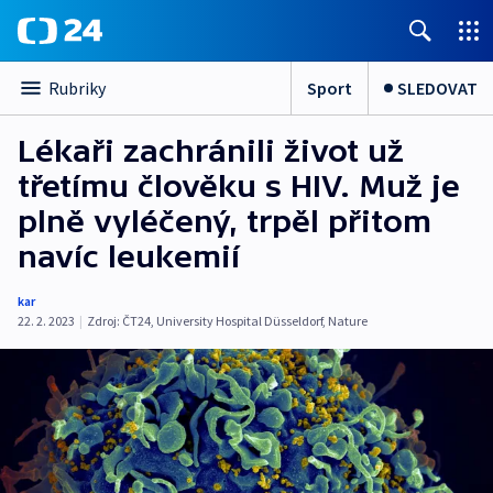
Sport
SLEDOVAT
Rubriky
Lékaři zachránili život už
třetímu člověku s HIV. Muž je
plně vyléčený, trpěl přitom
navíc leukemií
kar
22. 2. 2023
|
Zdroj:
ČT24
,
University Hospital Düsseldorf
,
Nature