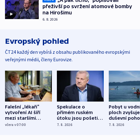
přeživší po svržení atomové bomby
na Hirošimu
6. 8. 2026
Evropský pohled
ČT24 každý den vybírá z obsahu publikovaného evropskými
veřejnými médii, členy Eurovize.
Falešní „lékaři“
Spekulace o
Pobyt u vodn
vytvoření AI šíří
přímém ruském
ploch zvyšuje
mezi staršími
útoku jsou pošetilé,
duševní poho
Poláky nebezpečné
míní estonský
ukázala
včera v 07:00
7. 8. 2026
7. 8. 2026
zdravotní rady
bezpečnostní
mezinárodní 
expert