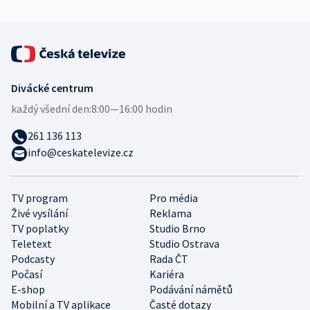
Divácké centrum
každý všední den:
8:00—16:00 hodin
261 136 113
info@ceskatelevize.cz
TV program
Pro média
Živé vysílání
Reklama
TV poplatky
Studio Brno
Teletext
Studio Ostrava
Podcasty
Rada ČT
Počasí
Kariéra
E-shop
Podávání námětů
Mobilní a TV aplikace
Časté dotazy