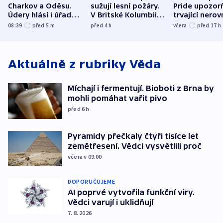
Charkov a Oděsu.
sužují lesní požáry.
Pride upozorň
Údery hlásí i úřady v
V Britské Kolumbii
trvající nerov
Bělgorodu
evakuovali tisíce lidí
společensko
08:39
před 5
m
před 4
h
včera
před 17
h
atmosféru
Aktuálně z rubriky
Věda
Míchají i fermentují. Bioboti z Brna by
mohli pomáhat vařit pivo
před 6
h
Pyramidy přečkaly čtyři tisíce let
zemětřesení. Vědci vysvětlili proč
včera v 09:00
DOPORUČUJEME
AI poprvé vytvořila funkční viry.
Vědci varují i uklidňují
7. 8. 2026