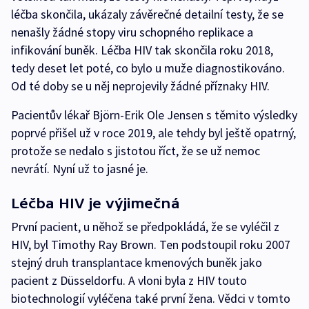
léčba skončila, ukázaly závěrečné detailní testy, že se
nenašly žádné stopy viru schopného replikace a
infikování buněk. Léčba HIV tak skončila roku 2018,
tedy deset let poté, co bylo u muže diagnostikováno.
Od té doby se u něj neprojevily žádné příznaky HIV.
Pacientův lékař Björn-Erik Ole Jensen s těmito výsledky
poprvé přišel už v roce 2019, ale tehdy byl ještě opatrný,
protože se nedalo s jistotou říct, že se už nemoc
nevrátí. Nyní už to jasné je.
Léčba HIV je výjimečná
První pacient, u něhož se předpokládá, že se vyléčil z
HIV, byl Timothy Ray Brown. Ten podstoupil roku 2007
stejný druh transplantace kmenových buněk jako
pacient z Düsseldorfu. A vloni byla z HIV touto
biotechnologií vyléčena také první žena. Vědci v tomto