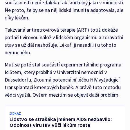
současnosti není zdaleka tak smrtelný jako v minulosti.
Ne proto, že by se na něj lidská imunita adaptovala, ale
díky lékům.
Takzvaná antiretrovirová terapie (ART) totiž dokáže
potlačit virovou nálož v lidském organismu a zdravotní
stav se už dál nezhošuje. Lékaři ji nasadili i u tohoto
nemocného.
Muž se poté stal součástí experimentálního programu
IciStem, který probíhá v Univerzitní nemocnici v
Düsseldorfu. Zkoumá potenciální léčbu HIV vyžadující
transplantaci kmenových buněk. A právě tuto metodu
vědci využili. Ovšem mezitím se objevil další problém.
ODKAZ
Lidstvo se strašáka jménem AIDS nezbavilo:
Odolnost viru HIV vůči lékům roste