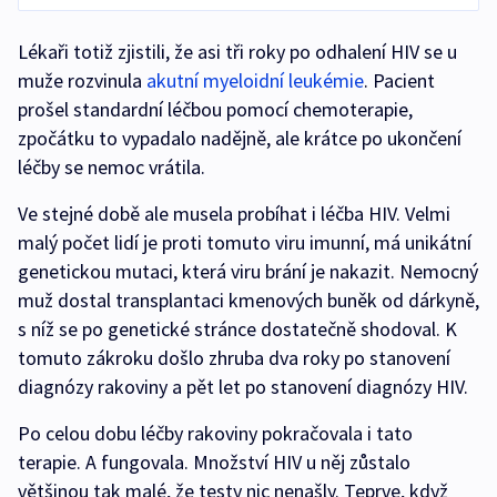
Lékaři totiž zjistili, že asi tři roky po odhalení HIV se u
muže rozvinula
akutní myeloidní leukémie
. Pacient
prošel standardní léčbou pomocí chemoterapie,
zpočátku to vypadalo nadějně, ale krátce po ukončení
léčby se nemoc vrátila.
Ve stejné době ale musela probíhat i léčba HIV. Velmi
malý počet lidí je proti tomuto viru imunní, má unikátní
genetickou mutaci, která viru brání je nakazit. Nemocný
muž dostal transplantaci kmenových buněk od dárkyně,
s níž se po genetické stránce dostatečně shodoval. K
tomuto zákroku došlo zhruba dva roky po stanovení
diagnózy rakoviny a pět let po stanovení diagnózy HIV.
Po celou dobu léčby rakoviny pokračovala i tato
terapie. A fungovala. Množství HIV u něj zůstalo
většinou tak malé, že testy nic nenašly. Teprve, když