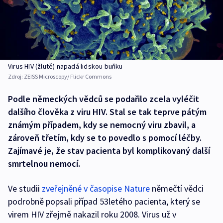
Virus HIV (žlutě) napadá lidskou buňku
Zdroj:
ZEISS Microscopy/ Flickr Commons
Podle německých vědců se podařilo zcela vyléčit
dalšího člověka z viru HIV. Stal se tak teprve pátým
známým případem, kdy se nemocný viru zbavil, a
zároveň třetím, kdy se to povedlo s pomocí léčby.
Zajímavé je, že stav pacienta byl komplikovaný další
smrtelnou nemocí.
Ve studii
zveřejněné v časopise Nature
němečtí vědci
podrobně popsali případ 53letého pacienta, který se
virem HIV zřejmě nakazil roku 2008. Virus už v