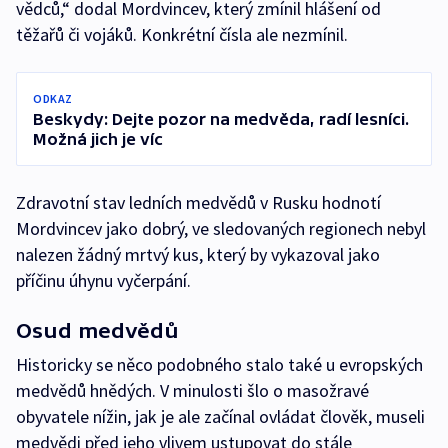
vědců,“ dodal Mordvincev, který zmínil hlášení od
těžařů či vojáků. Konkrétní čísla ale nezmínil.
ODKAZ
Beskydy: Dejte pozor na medvěda, radí lesníci.
Možná jich je víc
Zdravotní stav ledních medvědů v Rusku hodnotí
Mordvincev jako dobrý, ve sledovaných regionech nebyl
nalezen žádný mrtvý kus, který by vykazoval jako
příčinu úhynu vyčerpání.
Osud medvědů
Historicky se něco podobného stalo také u evropských
medvědů hnědých. V minulosti šlo o masožravé
obyvatele nížin, jak je ale začínal ovládat člověk, museli
medvědi před jeho vlivem ustupovat do stále