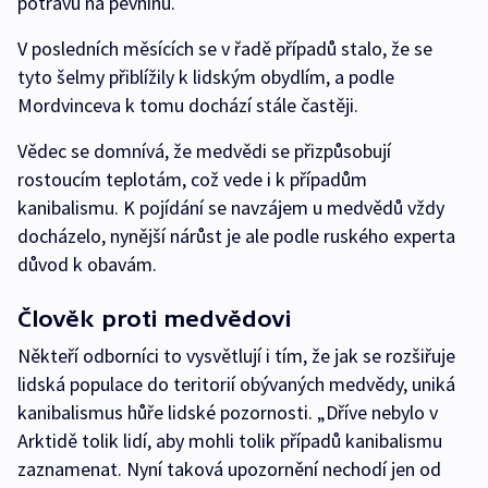
potravu na pevninu.
V posledních měsících se v řadě případů stalo, že se
tyto šelmy přiblížily k lidským obydlím, a podle
Mordvinceva k tomu dochází stále častěji.
Vědec se domnívá, že medvědi se přizpůsobují
rostoucím teplotám, což vede i k případům
kanibalismu. K pojídání se navzájem u medvědů vždy
docházelo, nynější nárůst je ale podle ruského experta
důvod k obavám.
Člověk proti medvědovi
Někteří odborníci to vysvětlují i tím, že jak se rozšiřuje
lidská populace do teritorií obývaných medvědy, uniká
kanibalismus hůře lidské pozornosti. „Dříve nebylo v
Arktidě tolik lidí, aby mohli tolik případů kanibalismu
zaznamenat. Nyní taková upozornění nechodí jen od