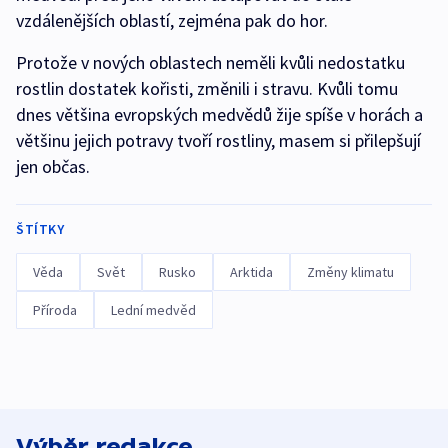
vzdálenějších oblastí, zejména pak do hor.
Protože v nových oblastech neměli kvůli nedostatku
rostlin dostatek kořisti, změnili i stravu. Kvůli tomu
dnes většina evropských medvědů žije spíše v horách a
většinu jejich potravy tvoří rostliny, masem si přilepšují
jen občas.
ŠTÍTKY
Věda
Svět
Rusko
Arktida
Změny klimatu
Příroda
Lední medvěd
Výběr redakce