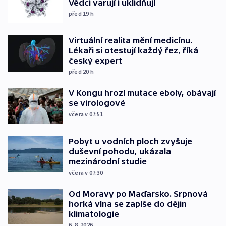
Vědci varují i uklidňují
před 19
h
Virtuální realita mění medicínu.
Lékaři si otestují každý řez, říká
český expert
před 20
h
V Kongu hrozí mutace eboly, obávají
se virologové
včera v 07:51
Pobyt u vodních ploch zvyšuje
duševní pohodu, ukázala
mezinárodní studie
včera v 07:30
Od Moravy po Maďarsko. Srpnová
horká vlna se zapíše do dějin
klimatologie
6. 8. 2026