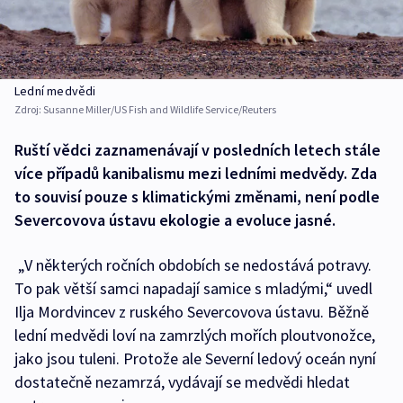
Lední medvědi
Zdroj:
Susanne Miller/US Fish and Wildlife Service/Reuters
Ruští vědci zaznamenávají v posledních letech stále
více případů kanibalismu mezi ledními medvědy. Zda
to souvisí pouze s klimatickými změnami, není podle
Severcovova ústavu ekologie a evoluce jasné.
„V některých ročních obdobích se nedostává potravy.
To pak větší samci napadají samice s mladými,“ uvedl
Ilja Mordvincev z ruského Severcovova ústavu. Běžně
lední medvědi loví na zamrzlých mořích ploutvonožce,
jako jsou tuleni. Protože ale Severní ledový oceán nyní
dostatečně nezamrzá, vydávají se medvědi hledat