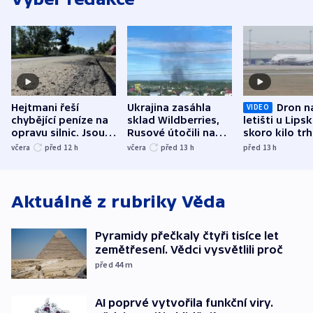
Hejtmani řeší
Ukrajina zasáhla
Dron n
VIDEO
chybějící peníze na
sklad Wildberries,
letišti u Lips
opravu silnic. Jsou
Rusové útočili na
skoro kilo trh
nenárokové, namítá
trh, hasiče či
indicie ukazuj
včera
před 12
h
včera
před 13
h
před 13
h
ministerstvo
stadion
Rusko
Aktuálně z rubriky
Věda
Pyramidy přečkaly čtyři tisíce let
zemětřesení. Vědci vysvětlili proč
před 44
m
AI poprvé vytvořila funkční viry.