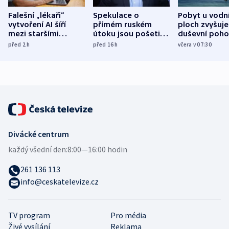
Falešní „lékaři“
Spekulace o
Pobyt u vodn
vytvoření AI šíří
přímém ruském
ploch zvyšuje
mezi staršími
útoku jsou pošetilé,
duševní poho
Poláky nebezpečné
míní estonský
ukázala
před 2
h
před 16
h
včera v 07:30
zdravotní rady
bezpečnostní
mezinárodní 
expert
Divácké centrum
každý všední den:
8:00—16:00 hodin
261 136 113
info@ceskatelevize.cz
TV program
Pro média
Živé vysílání
Reklama