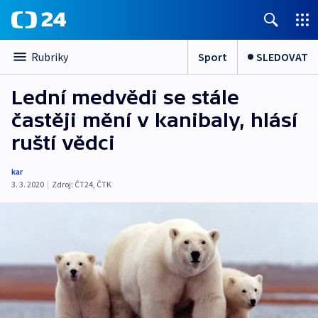
Sport
SLEDOVAT
Rubriky
Lední medvědi se stále
častěji mění v kanibaly, hlásí
ruští vědci
kar
3. 3. 2020
|
Zdroj:
ČT24
,
ČTK