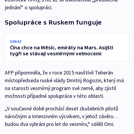
jednání“ o spolupráci.
Spolupráce s Ruskem funguje
ODKAZ
Čína chce na Měsíc, emiráty na Mars. Asijští
tygři se stávají vesmírnými velmocemi
AFP připomněla, že v roce 2015 navštívil Teherán
místopředseda ruské vlády Dmitrij Rogozin, který má
na starosti vesmírný program své země, aby zjistil
možnosti případné spolupráce v této oblasti.
„V současné době prochází deset zkušebních pilotů
náročným a intenzivním výcvikem, v jehož závěru…
budou dva vybráni pro let do vesmíru,“ sdělil Omi.