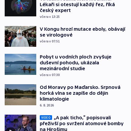
Lékaři si otestují každý řez, říká
český expert
včera v 13:25
V Kongu hrozí mutace eboly, obávají
se virologové
včera v 07:51
Pobyt u vodních ploch zvyšuje
duševní pohodu, ukázala
mezinárodní studie
včera v 07:30
Od Moravy po Maďarsko. Srpnová
horká vlna se zapíše do dějin
klimatologie
6. 8. 2026
„A pak ticho,“ popisovali
VIDEO
přeživší po svržení atomové bomby
na Hirošimu