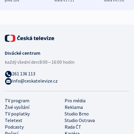
před 10
h
včera v 17:11
včera v 07:30
zdravotní rady
bezpečnostní
mezinárodní 
expert
Divácké centrum
každý všední den:
8:00—16:00 hodin
261 136 113
info@ceskatelevize.cz
TV program
Pro média
Živé vysílání
Reklama
TV poplatky
Studio Brno
Teletext
Studio Ostrava
Podcasty
Rada ČT
Počasí
Kariéra