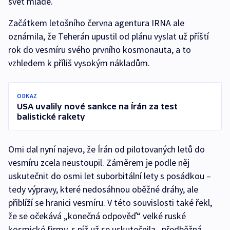
svět mládě.
Začátkem letošního června agentura IRNA ale
oznámila, že Teherán upustil od plánu vyslat už příští
rok do vesmíru svého prvního kosmonauta, a to
vzhledem k příliš vysokým nákladům.
ODKAZ
USA uvalily nové sankce na Írán za test
balistické rakety
Omi dal nyní najevo, že Írán od pilotovaných letů do
vesmíru zcela neustoupil. Záměrem je podle něj
uskutečnit do osmi let suborbitální lety s posádkou –
tedy výpravy, které nedosáhnou oběžné dráhy, ale
přiblíží se hranici vesmíru. V této souvislosti také řekl,
že se očekává „konečná odpověď“ velké ruské
kosmické firmy, s níž už se uskutečnila „předběžná