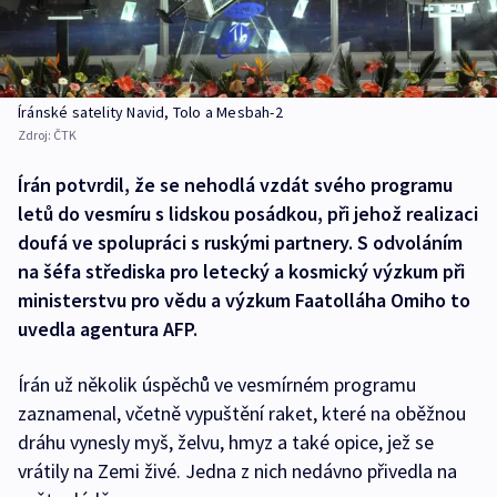
Íránské satelity Navid, Tolo a Mesbah-2
Zdroj:
ČTK
Írán potvrdil, že se nehodlá vzdát svého programu
letů do vesmíru s lidskou posádkou, při jehož realizaci
doufá ve spolupráci s ruskými partnery. S odvoláním
na šéfa střediska pro letecký a kosmický výzkum při
ministerstvu pro vědu a výzkum Faatolláha Omiho to
uvedla agentura AFP.
Írán už několik úspěchů ve vesmírném programu
zaznamenal, včetně vypuštění raket, které na oběžnou
dráhu vynesly myš, želvu, hmyz a také opice, jež se
vrátily na Zemi živé. Jedna z nich nedávno přivedla na