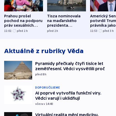
Prahou prošel
Tisza nominovala
Americký Sen
pochod na podporu
na maďarského
potvrdil Tru
práv sexuálních
prezidenta
právníka jako
menšin
bývalého šéfa
ministra
12:02
před 2
h
před 2
h
12:53
před 3
h
nejvyššího soudu
spravedlnost
Aktuálně z rubriky
Věda
Pyramidy přečkaly čtyři tisíce let
zemětřesení. Vědci vysvětlili proč
před 8
h
DOPORUČUJEME
AI poprvé vytvořila funkční viry.
Vědci varují i uklidňují
včera v 14:40
Virtuální realita mění medicínu.