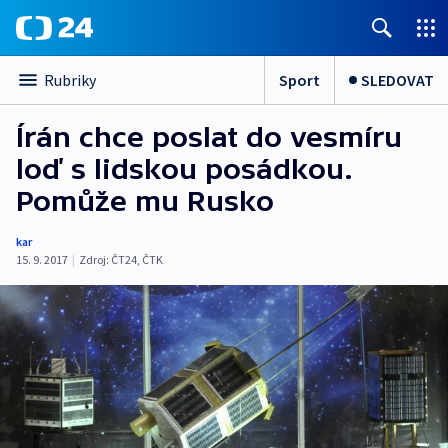
Sport
SLEDOVAT
Rubriky
Írán chce poslat do vesmíru
loď s lidskou posádkou.
Pomůže mu Rusko
kar
15. 9. 2017
|
Zdroj:
ČT24
,
ČTK