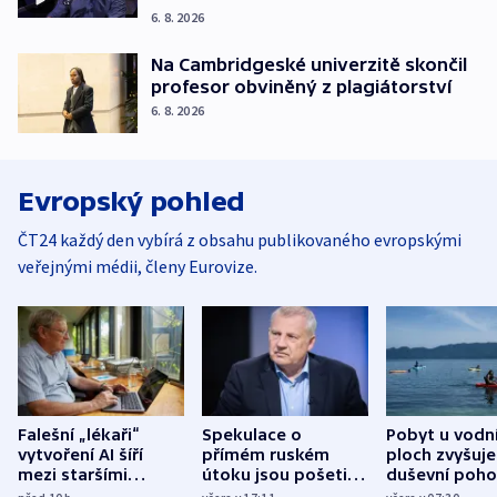
6. 8. 2026
Na Cambridgeské univerzitě skončil
profesor obviněný z plagiátorství
6. 8. 2026
Evropský pohled
ČT24 každý den vybírá z obsahu publikovaného evropskými
veřejnými médii, členy Eurovize.
Falešní „lékaři“
Spekulace o
Pobyt u vodn
vytvoření AI šíří
přímém ruském
ploch zvyšuje
mezi staršími
útoku jsou pošetilé,
duševní poho
Poláky nebezpečné
míní estonský
ukázala