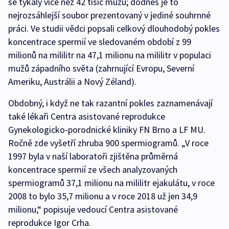
se týkaly více než 42 tisíc mužů; dodnes je to
nejrozsáhlejší soubor prezentovaný v jediné souhrnné
práci. Ve studii vědci popsali celkový dlouhodobý pokles
koncentrace spermií ve sledovaném období z 99
milionů na mililitr na 47,1 milionu na mililitr v populaci
mužů západního světa (zahrnující Evropu, Severní
Ameriku, Austrálii a Nový Zéland).
Obdobný, i když ne tak razantní pokles zaznamenávají
také lékaři Centra asistované reprodukce
Gynekologicko-porodnické kliniky FN Brno a LF MU.
Ročně zde vyšetří zhruba 900 spermiogramů. „V roce
1997 byla v naší laboratoři zjištěna průměrná
koncentrace spermií ze všech analyzovaných
spermiogramů 37,1 milionu na mililitr ejakulátu, v roce
2008 to bylo 35,7 milionu a v roce 2018 už jen 34,9
milionu,“ popisuje vedoucí Centra asistované
reprodukce Igor Crha.