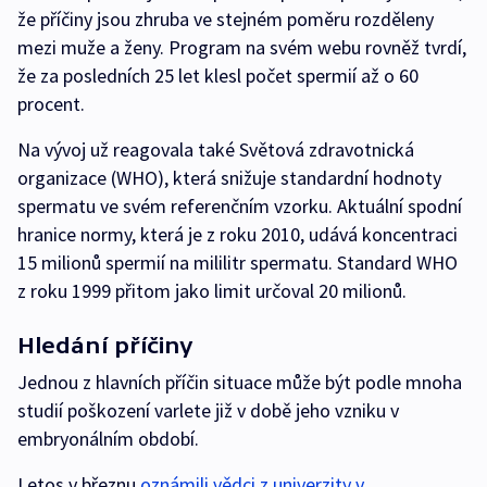
že příčiny jsou zhruba ve stejném poměru rozděleny
mezi muže a ženy. Program na svém webu rovněž tvrdí,
že za posledních 25 let klesl počet spermií až o 60
procent.
Na vývoj už reagovala také Světová zdravotnická
organizace (WHO), která snižuje standardní hodnoty
spermatu ve svém referenčním vzorku. Aktuální spodní
hranice normy, která je z roku 2010, udává koncentraci
15 milionů spermií na mililitr spermatu. Standard WHO
z roku 1999 přitom jako limit určoval 20 milionů.
Hledání příčiny
Jednou z hlavních příčin situace může být podle mnoha
studií poškození varlete již v době jeho vzniku v
embryonálním období.
Letos v březnu
oznámili vědci z univerzity v