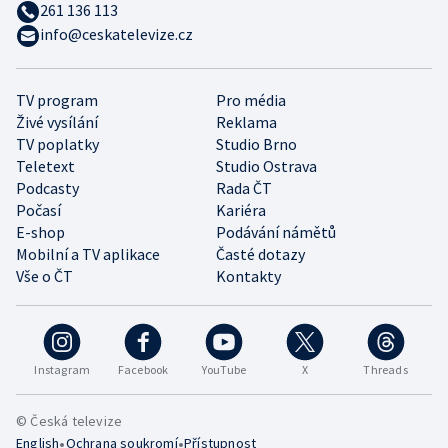
261 136 113
info@ceskatelevize.cz
TV program
Pro média
Živé vysílání
Reklama
TV poplatky
Studio Brno
Teletext
Studio Ostrava
Podcasty
Rada ČT
Počasí
Kariéra
E-shop
Podávání námětů
Mobilní a TV aplikace
Časté dotazy
Vše o ČT
Kontakty
Instagram
Facebook
YouTube
X
Threads
© Česká televize
•
•
English
Ochrana soukromí
Přístupnost