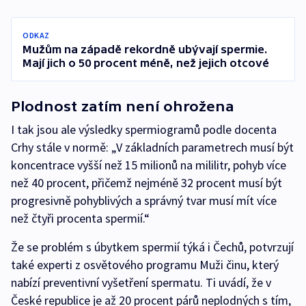
ODKAZ
Mužům na západě rekordně ubývají spermie.
Mají jich o 50 procent méně, než jejich otcové
Plodnost zatím není ohrožena
I tak jsou ale výsledky spermiogramů podle docenta
Crhy stále v normě: „V základních parametrech musí být
koncentrace vyšší než 15 milionů na mililitr, pohyb více
než 40 procent, přičemž nejméně 32 procent musí být
progresivně pohyblivých a správný tvar musí mít více
než čtyři procenta spermií.“
Že se problém s úbytkem spermií týká i Čechů, potvrzují
také experti z osvětového programu Muži činu, který
nabízí preventivní vyšetření spermatu. Ti uvádí, že v
České republice je až 20 procent párů neplodných s tím,