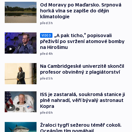
Od Moravy po Maďarsko. Srpnová
horká vlna se zapíše do dějin
klimatologie
před 3
h
„A pak ticho,“ popisovali
VIDEO
přeživší po svržení atomové bomby
na Hirošimu
před 4
h
Na Cambridgeské univerzitě skončil
profesor obviněný z plagiátorství
před 5
h
ISS je zastaralá, soukromá stanice ji
plně nahradí, věří bývalý astronaut
Kopra
před 6
h
Žraloci tygří sežerou téměř cokoli.
Oceánům tím pomáhají