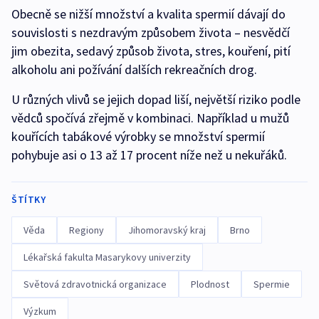
Obecně se nižší množství a kvalita spermií dávají do
souvislosti s nezdravým způsobem života – nesvědčí
jim obezita, sedavý způsob života, stres, kouření, pití
alkoholu ani požívání dalších rekreačních drog.
U různých vlivů se jejich dopad liší, největší riziko podle
vědců spočívá zřejmě v kombinaci. Například u mužů
kouřících tabákové výrobky se množství spermií
pohybuje asi o 13 až 17 procent níže než u nekuřáků.
ŠTÍTKY
Věda
Regiony
Jihomoravský kraj
Brno
Lékařská fakulta Masarykovy univerzity
Světová zdravotnická organizace
Plodnost
Spermie
Výzkum