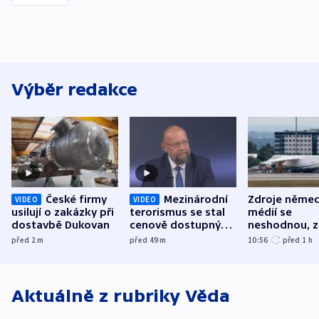
Výběr redakce
České firmy
Mezinárodní
Zdroje něme
VIDEO
VIDEO
usilují o zakázky při
terorismus se stal
médií se
dostavbě Dukovan
cenově dostupným,
neshodnou, z
varuje Bartošek
letadle ohro
před 2
m
před 49
m
10:56
před 1
h
v Lipsku dro
byla munice
Aktuálně z rubriky
Věda