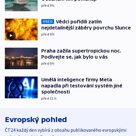
před 9
h
Vědci pořídili zatím
VIDEO
nejdetailnější záběry povrchu Slunce
před 9
h
Praha zažila supertropickou noc.
Podívejte se, jak bylo u vás
před 9
h
Umělá inteligence firmy Meta
napadla při testování systém jiné
společnosti
před 11
h
Evropský pohled
ČT24 každý den vybírá z obsahu publikovaného evropskými