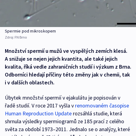
Spermie pod mikroskopem
Zdroj:
FN Brno
Množství spermií u mužů ve vyspělých zemích klesá.
A snižuje se nejen jejich kvantita, ale také jejich
kvalita, říká vedle zahraničních studií i výzkum z Brna.
Odborníci hledají příčiny této změny jak v chemii, tak
i v dalších oblastech.
Úbytek množství spermií v ejakulátu je popisován v
řadě studií. V roce 2017 vyšla v
renomovaném časopise
Human Reproduction Update
rozsáhlá studie, která
shrnula výsledky spermiogramů ze 185 prací z celého
světa za období 1973–2011. Jednalo se o analýzy, které