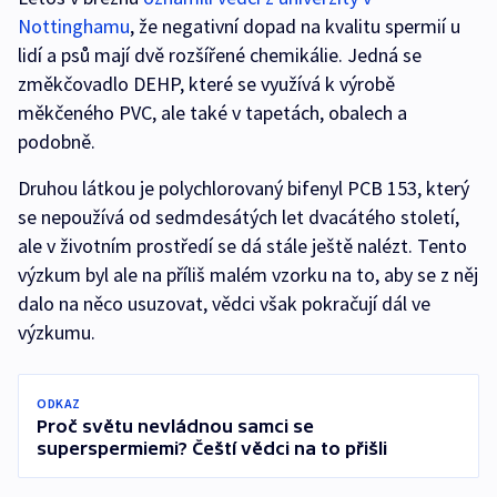
Nottinghamu
, že negativní dopad na kvalitu spermií u
lidí a psů mají dvě rozšířené chemikálie. Jedná se
změkčovadlo DEHP, které se využívá k výrobě
měkčeného PVC, ale také v tapetách, obalech a
podobně.
Druhou látkou je polychlorovaný bifenyl PCB 153, který
se nepoužívá od sedmdesátých let dvacátého století,
ale v životním prostředí se dá stále ještě nalézt. Tento
výzkum byl ale na příliš malém vzorku na to, aby se z něj
dalo na něco usuzovat, vědci však pokračují dál ve
výzkumu.
ODKAZ
Proč světu nevládnou samci se
superspermiemi? Čeští vědci na to přišli