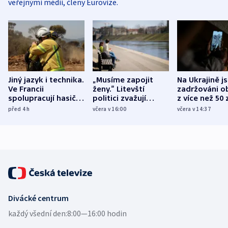
veřejnými médii, členy Eurovize.
Jiný jazyk i technika.
„Musíme zapojit
Na Ukrajině j
Ve Francii
ženy.“ Litevští
zadržováni o
spolupracují hasiči z
politici zvažují
z více než 50 
různých zemí
dohodu o
Bojovali na s
před 4
h
včera v 16:00
včera v 14:37
demografii
Ruska
Divácké centrum
každý všední den:
8:00—16:00 hodin