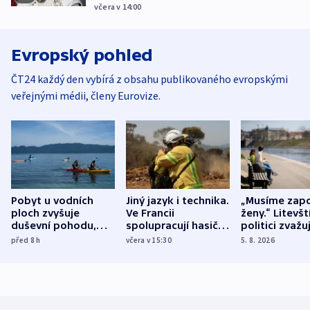
včera v 14:00
Evropský pohled
ČT24 každý den vybírá z obsahu publikovaného evropskými
veřejnými médii, členy Eurovize.
Pobyt u vodních
Jiný jazyk i technika.
„Musíme zapo
ploch zvyšuje
Ve Francii
ženy.“ Litevšt
duševní pohodu,
spolupracují hasiči z
politici zvažuj
ukázala
různých zemí
dohodu o
před 8
h
včera v 15:30
5. 8. 2026
mezinárodní studie
demografii