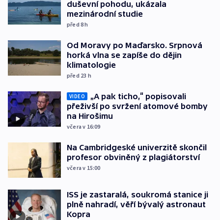
duševní pohodu, ukázala
mezinárodní studie
před 8
h
Od Moravy po Maďarsko. Srpnová
horká vlna se zapíše do dějin
klimatologie
před 23
h
„A pak ticho,“ popisovali
VIDEO
přeživší po svržení atomové bomby
na Hirošimu
včera v 16:09
Na Cambridgeské univerzitě skončil
profesor obviněný z plagiátorství
včera v 15:00
ISS je zastaralá, soukromá stanice ji
plně nahradí, věří bývalý astronaut
Kopra