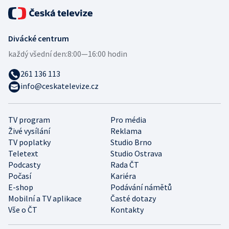
Divácké centrum
každý všední den:
8:00—16:00 hodin
261 136 113
info@ceskatelevize.cz
TV program
Pro média
Živé vysílání
Reklama
TV poplatky
Studio Brno
Teletext
Studio Ostrava
Podcasty
Rada ČT
Počasí
Kariéra
E-shop
Podávání námětů
Mobilní a TV aplikace
Časté dotazy
Vše o ČT
Kontakty