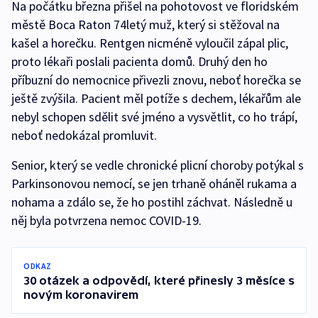
Na počátku března přišel na pohotovost ve floridském
městě Boca Raton 74letý muž, který si stěžoval na
kašel a horečku. Rentgen nicméně vyloučil zápal plic,
proto lékaři poslali pacienta domů. Druhý den ho
příbuzní do nemocnice přivezli znovu, neboť horečka se
ještě zvýšila. Pacient měl potíže s dechem, lékařům ale
nebyl schopen sdělit své jméno a vysvětlit, co ho trápí,
neboť nedokázal promluvit.
Senior, který se vedle chronické plicní choroby potýkal s
Parkinsonovou nemocí, se jen trhaně oháněl rukama a
nohama a zdálo se, že ho postihl záchvat. Následně u
něj byla potvrzena nemoc COVID-19.
ODKAZ
30 otázek a odpovědí, které přinesly 3 měsíce s
novým koronavirem