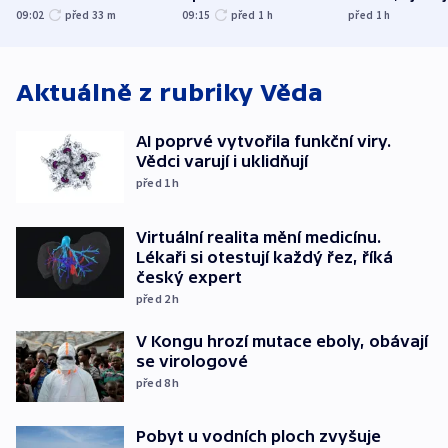
útočili v Charkovské
nenárokové, namítá
expert. Sníže
09:02
před 33
m
09:15
před 1
h
před 1
h
oblasti
ministerstvo
však slíbit ne
Aktuálně z rubriky
Věda
AI poprvé vytvořila funkční viry.
Vědci varují i uklidňují
před 1
h
Virtuální realita mění medicínu.
Lékaři si otestují každý řez, říká
český expert
před 2
h
V Kongu hrozí mutace eboly, obávají
se virologové
před 8
h
Pobyt u vodních ploch zvyšuje