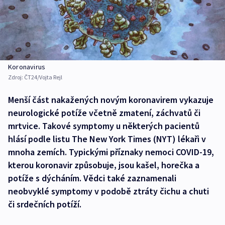
Koronavirus
Zdroj:
ČT24/Vojta Rejl
Menší část nakažených novým koronavirem vykazuje
neurologické potíže včetně zmatení, záchvatů či
mrtvice. Takové symptomy u některých pacientů
hlásí podle listu The New York Times (NYT) lékaři v
mnoha zemích. Typickými příznaky nemoci COVID-19,
kterou koronavir způsobuje, jsou kašel, horečka a
potíže s dýcháním. Vědci také zaznamenali
neobvyklé symptomy v podobě ztráty čichu a chuti
či srdečních potíží.