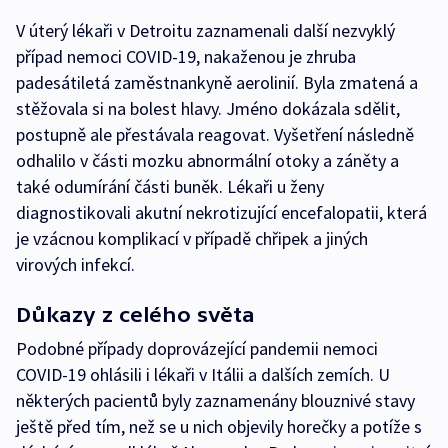
V úterý lékaři v Detroitu zaznamenali další nezvyklý
případ nemoci COVID-19, nakaženou je zhruba
padesátiletá zaměstnankyně aerolinií. Byla zmatená a
stěžovala si na bolest hlavy. Jméno dokázala sdělit,
postupně ale přestávala reagovat. Vyšetření následně
odhalilo v části mozku abnormální otoky a záněty a
také odumírání části buněk. Lékaři u ženy
diagnostikovali akutní nekrotizující encefalopatii, která
je vzácnou komplikací v případě chřipek a jiných
virových infekcí.
Důkazy z celého světa
Podobné případy doprovázející pandemii nemoci
COVID-19 ohlásili i lékaři v Itálii a dalších zemích. U
některých pacientů byly zaznamenány blouznivé stavy
ještě před tím, než se u nich objevily horečky a potíže s