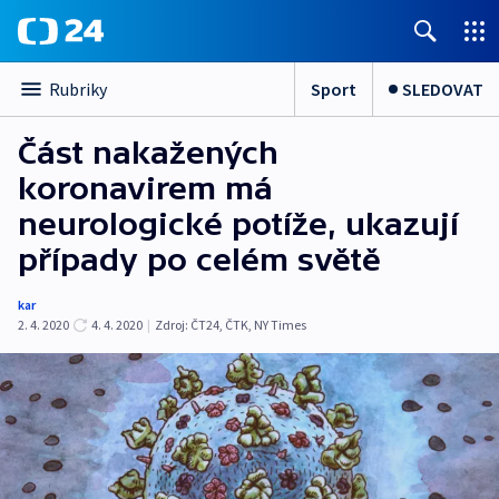
Sport
SLEDOVAT
Rubriky
Část nakažených
koronavirem má
neurologické potíže, ukazují
případy po celém světě
kar
2. 4. 2020
4. 4. 2020
|
Zdroj:
ČT24
,
ČTK
,
NY Times