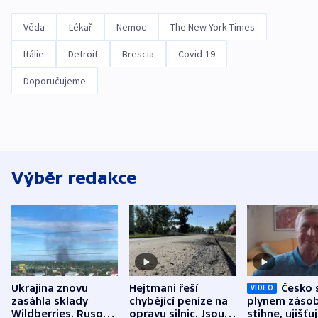
Věda
Lékař
Nemoc
The New York Times
Itálie
Detroit
Brescia
Covid-19
Doporučujeme
Výběr redakce
Ukrajina znovu
Hejtmani řeší
Česko 
VIDEO
zasáhla sklady
chybějící peníze na
plynem zásob
Wildberries. Rusové
opravu silnic. Jsou
stihne, ujišťu