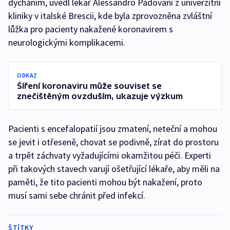
dýcháním, uvedl lékař Alessandro Padovani z univerzitní
kliniky v italské Brescii, kde byla zprovozněna zvláštní
lůžka pro pacienty nakažené koronavirem s
neurologickými komplikacemi.
ODKAZ
Šíření koronaviru může souviset se
znečištěným ovzduším, ukazuje výzkum
Pacienti s encefalopatií jsou zmatení, neteční a mohou
se jevit i otřeseně, chovat se podivně, zírat do prostoru
a trpět záchvaty vyžadujícími okamžitou péči. Experti
při takových stavech varují ošetřující lékaře, aby měli na
paměti, že tito pacienti mohou být nakažení, proto
musí sami sebe chránit před infekcí.
ŠTÍTKY