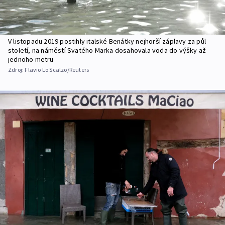
V listopadu 2019 postihly italské Benátky nejhorší záplavy za půl
století, na náměstí Svatého Marka dosahovala voda do výšky až
jednoho metru
Zdroj:
Flavio Lo Scalzo/Reuters