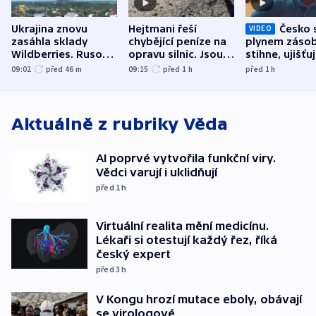
Ukrajina znovu
Hejtmani řeší
Česko 
VIDEO
zasáhla sklady
chybějící peníze na
plynem zásob
Wildberries. Rusové
opravu silnic. Jsou
stihne, ujišťu
útočili v Charkovské
nenárokové, namítá
expert. Sníže
09:02
před 46
m
09:15
před 1
h
před 1
h
oblasti
ministerstvo
však slíbit ne
Aktuálně z rubriky
Věda
AI poprvé vytvořila funkční viry.
Vědci varují i uklidňují
před 1
h
Virtuální realita mění medicínu.
Lékaři si otestují každý řez, říká
český expert
před 3
h
V Kongu hrozí mutace eboly, obávají
se virologové