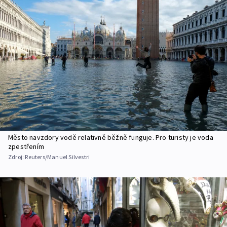
Město navzdory vodě relativně běžně funguje. Pro turisty je voda
zpestřením
Zdroj:
Reuters/Manuel Silvestri