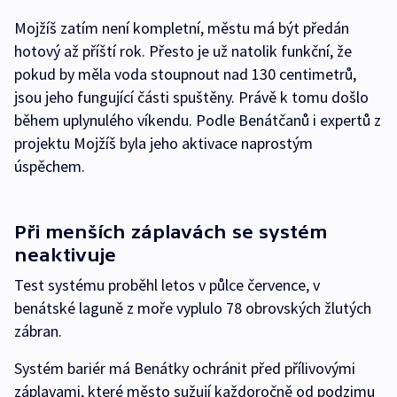
Mojžíš zatím není kompletní, městu má být předán
hotový až příští rok. Přesto je už natolik funkční, že
pokud by měla voda stoupnout nad 130 centimetrů,
jsou jeho fungující části spuštěny. Právě k tomu došlo
během uplynulého víkendu. Podle Benátčanů i expertů z
projektu Mojžíš byla jeho aktivace naprostým
úspěchem.
Při menších záplavách se systém
neaktivuje
Test systému proběhl letos v půlce července, v
benátské laguně z moře vyplulo 78 obrovských žlutých
zábran.
Systém bariér má Benátky ochránit před přílivovými
záplavami, které město sužují každoročně od podzimu