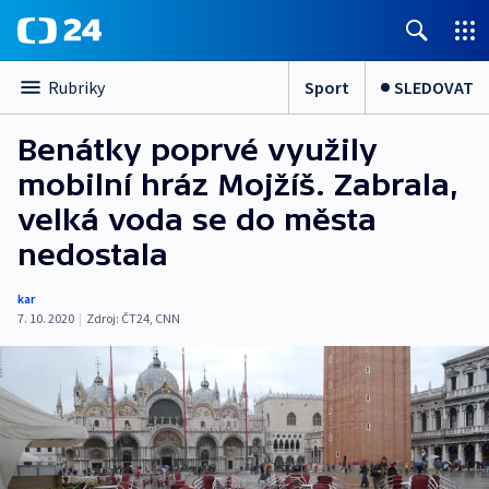
Sport
SLEDOVAT
Rubriky
Benátky poprvé využily
mobilní hráz Mojžíš. Zabrala,
velká voda se do města
nedostala
kar
7. 10. 2020
|
Zdroj:
ČT24
,
CNN