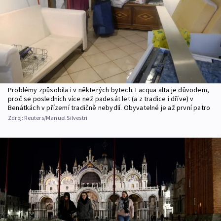
Problémy způsobila i v některých bytech. I acqua alta je důvodem,
proč se posledních více než padesát let (a z tradice i dříve) v
Benátkách v přízemí tradičně nebydlí. Obyvatelné je až první patro
Zdroj:
Reuters/Manuel Silvestri