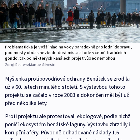
Problematická je vyšší hladina vody paradoxně pro lodní dopravu,
pod mosty občas nezbude dost místa a lodě včetně tradičních
gondol tak po některých kanálech projet vůbec nemohou
Zdroj:
Reuters/Manuel Silvestri
Myšlenka protipovodňové ochrany Benátek se zrodila
už v 60. letech minulého století. S výstavbou tohoto
projektu se začalo v roce 2003 a dokončen měl být už
před několika lety.
Proti projektu ale protestovali ekologové, podle nichž
poničí ekosystém benátské laguny. Výstavbu zbrzdily i
korupční aféry. Původně odhadované náklady 1,6