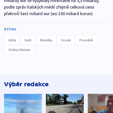
miliardy eur se vyšplhaly minimálně na 5,5 miliardy,
podle zpráv italských médií zřejmě celková cena
překročí šest miliard eur (asi 160 miliard korun).
ŠTÍTKY
Věda
Svět
Benátky
Oceán
Povodně
Změny klimatu
Výběr redakce