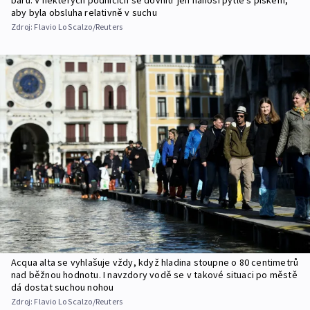
barů. V některých podnicích se dovnitř jen nanosí pytle s pískem,
aby byla obsluha relativně v suchu
Zdroj:
Flavio Lo Scalzo/Reuters
Acqua alta se vyhlašuje vždy, když hladina stoupne o 80 centimetrů
nad běžnou hodnotu. I navzdory vodě se v takové situaci po městě
dá dostat suchou nohou
Zdroj:
Flavio Lo Scalzo/Reuters