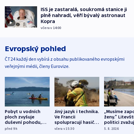
ISS je zastaralá, soukromá stanice ji
plně nahradí, věří bývalý astronaut
Kopra
včera v 14:00
Evropský pohled
ČT24 každý den vybírá z obsahu publikovaného evropskými
veřejnými médii, členy Eurovize.
Pobyt u vodních
Jiný jazyk i technika.
„Musíme zapo
ploch zvyšuje
Ve Francii
ženy.“ Litevšt
duševní pohodu,
spolupracují hasiči z
politici zvažuj
ukázala
různých zemí
dohodu o
před 9
h
včera v 15:30
5. 8. 2026
mezinárodní studie
demografii