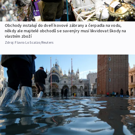
Obchody instalují do dveří kovové zábrany a čerpadla na vodu,
někdy ale majitelé obchodů se suvenýry musí likvidovat škody na
vlastním zboží
Zdroj:
Flavio Lo Scalzo/Reuters