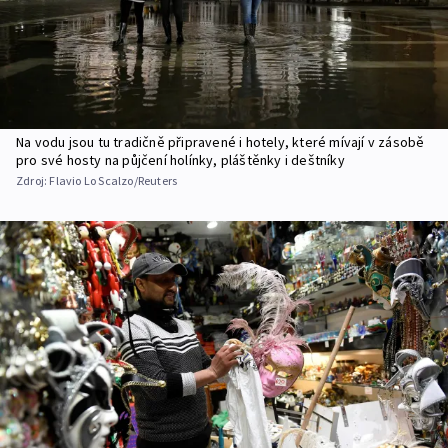
Na vodu jsou tu tradičně připravené i hotely, které mívají v zásobě
pro své hosty na půjčení holínky, pláštěnky i deštníky
Zdroj:
Flavio Lo Scalzo/Reuters