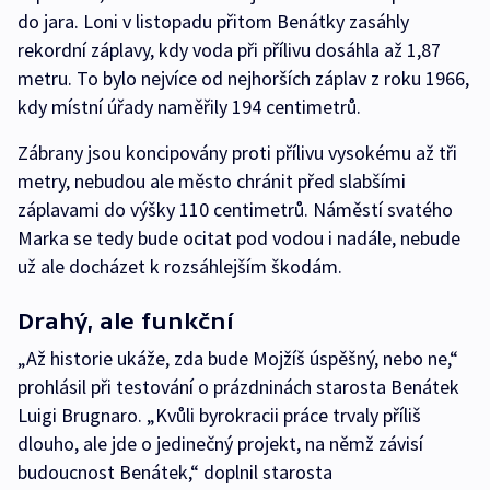
do jara. Loni v listopadu přitom Benátky zasáhly
rekordní záplavy, kdy voda při přílivu dosáhla až 1,87
metru. To bylo nejvíce od nejhorších záplav z roku 1966,
kdy místní úřady naměřily 194 centimetrů.
Zábrany jsou koncipovány proti přílivu vysokému až tři
metry, nebudou ale město chránit před slabšími
záplavami do výšky 110 centimetrů. Náměstí svatého
Marka se tedy bude ocitat pod vodou i nadále, nebude
už ale docházet k rozsáhlejším škodám.
Drahý, ale funkční
„Až historie ukáže, zda bude Mojžíš úspěšný, nebo ne,“
prohlásil při testování o prázdninách starosta Benátek
Luigi Brugnaro. „Kvůli byrokracii práce trvaly příliš
dlouho, ale jde o jedinečný projekt, na němž závisí
budoucnost Benátek,“ doplnil starosta