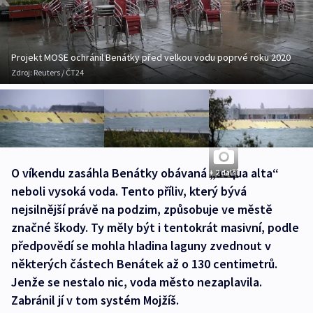
Projekt MOSE ochránil Benátky před velkou vodu poprvé roku 2020
Zdroj:
Reuters / ČT24
O víkendu zasáhla Benátky obávaná „acqua alta“
+ 2 další
neboli vysoká voda. Tento příliv, který bývá
nejsilnější právě na podzim, způsobuje ve městě
značné škody. Ty měly být i tentokrát masivní, podle
předpovědí se mohla hladina laguny zvednout v
některých částech Benátek až o 130 centimetrů.
Jenže se nestalo nic, voda město nezaplavila.
Zabránil jí v tom systém Mojžíš.