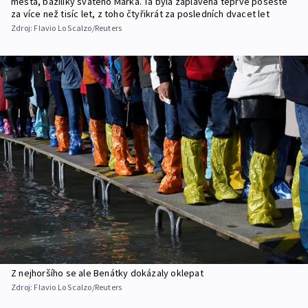
města, baziliky svatého Marka. Ta byla zaplavena teprve pošesté
za více než tisíc let, z toho čtyřikrát za posledních dvacet let
Zdroj:
Flavio Lo Scalzo/Reuters
Z nejhoršího se ale Benátky dokázaly oklepat
Zdroj:
Flavio Lo Scalzo/Reuters