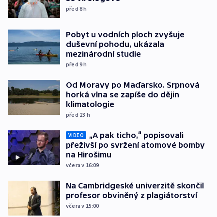
před 8
h
Pobyt u vodních ploch zvyšuje
duševní pohodu, ukázala
mezinárodní studie
před 9
h
Od Moravy po Maďarsko. Srpnová
horká vlna se zapíše do dějin
klimatologie
před 23
h
„A pak ticho,“ popisovali
VIDEO
přeživší po svržení atomové bomby
na Hirošimu
včera v 16:09
Na Cambridgeské univerzitě skončil
profesor obviněný z plagiátorství
včera v 15:00