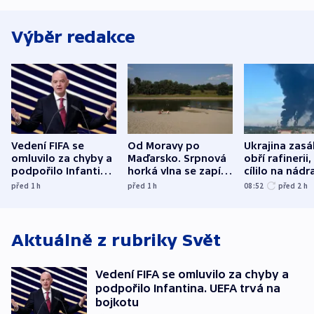
Výběr redakce
Vedení FIFA se
Od Moravy po
Ukrajina zasá
omluvilo za chyby a
Maďarsko. Srpnová
obří rafinerii
podpořilo Infantina.
horká vlna se zapíše
cílilo na nádra
UEFA trvá na
do dějin
autobus
před 1
h
před 1
h
08:52
před 2
h
bojkotu
klimatologie
Aktuálně z rubriky
Svět
Vedení FIFA se omluvilo za chyby a
podpořilo Infantina. UEFA trvá na
bojkotu