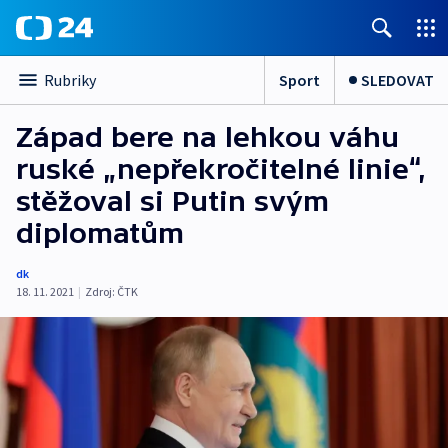
Sport
SLEDOVAT
Rubriky
Západ bere na lehkou váhu
ruské „nepřekročitelné linie“,
stěžoval si Putin svým
diplomatům
dk
18. 11. 2021
|
Zdroj:
ČTK