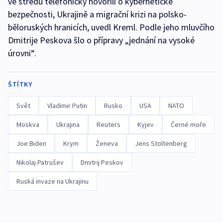
ve středu telefonicky hovořili o kybernetické
bezpečnosti, Ukrajině a migrační krizi na polsko-
běloruských hranicích, uvedl Kreml. Podle jeho mluvčího
Dmitrije Peskova šlo o přípravy „jednání na vysoké
úrovni“.
ŠTÍTKY
Svět
Vladimir Putin
Rusko
USA
NATO
Moskva
Ukrajina
Reuters
Kyjev
Černé moře
Joe Biden
Krym
Ženeva
Jens Stoltenberg
Nikolaj Patrušev
Dmitrij Peskov
Ruská invaze na Ukrajinu