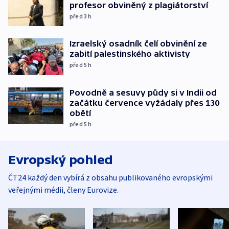
profesor obviněný z plagiátorství
před 3
h
Izraelský osadník čelí obvinění ze
zabití palestinského aktivisty
před 5
h
Povodně a sesuvy půdy si v Indii od
začátku července vyžádaly přes 130
obětí
před 5
h
Evropský pohled
ČT24 každý den vybírá z obsahu publikovaného evropskými
veřejnými médii, členy Eurovize.