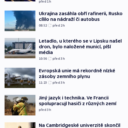
před 1
h
Ukrajina zasáhla obří rafinerii, Rusko
cílilo na nádraží či autobus
08:52
před 2
h
Letadlo, u kterého se v Lipsku našel
dron, bylo naložené municí, píší
média
10:56
před 3
h
Evropská unie má rekordně nízké
zásoby zemního plynu
11:23
před 3
h
Jiný jazyk i technika. Ve Francii
spolupracují hasiči z různých zemí
před 3
h
Na Cambridgeské univerzitě skončil