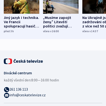
Jiný jazyk i technika.
„Musíme zapojit
Na Ukrajině j
Ve Francii
ženy.“ Litevští
zadržováni o
spolupracují hasiči z
politici zvažují
z více než 50 
různých zemí
dohodu o
Bojovali na s
před 3
h
včera v 16:00
včera v 14:37
demografii
Ruska
Divácké centrum
každý všední den:
8:00—16:00 hodin
261 136 113
info@ceskatelevize.cz