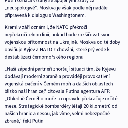
Putin označil vztahy se Spojenými státy za
„neuspokojivé“. Moskva je však podle něj nadále
připravená k dialogu s Washingtonem.
Kreml v září oznámil, že NATO překročí
nepřekročitelnou linii, pokud bude rozšiřovat svou
vojenskou přítomnost na Ukrajině. Moskva od té doby
obviňuje Kyjev a NATO z chování, které prý vede k
destabilizaci černomořského regionu.
„Naši západní partneři zhoršují situaci tím, že Kyjevu
dodávají moderní zbraně a provádějí provokativní
vojenská cvičení v Černém moři a dalších oblastech
blízko naší hranice,“ citovala Putina agentura AFP.
„Ohledně Černého moře to opravdu překračuje určité
meze. Strategické bombardéry létají 20 kilometrů od
našich hranic a nesou, jak víme, velmi nebezpečné
zbraně,“ řekl Putin.