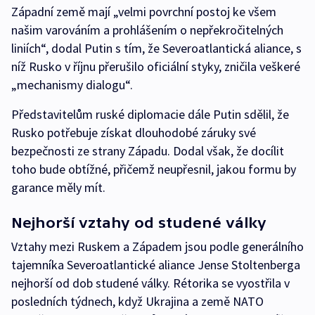
Západní země mají „velmi povrchní postoj ke všem
našim varováním a prohlášením o nepřekročitelných
liniích“, dodal Putin s tím, že Severoatlantická aliance, s
níž Rusko v říjnu přerušilo oficiální styky, zničila veškeré
„mechanismy dialogu“.
Představitelům ruské diplomacie dále Putin sdělil, že
Rusko potřebuje získat dlouhodobé záruky své
bezpečnosti ze strany Západu. Dodal však, že docílit
toho bude obtížné, přičemž neupřesnil, jakou formu by
garance měly mít.
Nejhorší vztahy od studené války
Vztahy mezi Ruskem a Západem jsou podle generálního
tajemníka Severoatlantické aliance Jense Stoltenberga
nejhorší od dob studené války. Rétorika se vyostřila v
posledních týdnech, když Ukrajina a země NATO