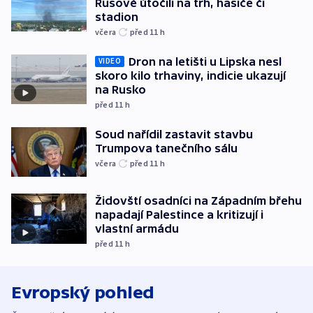
Rusové útočili na trh, hasiče či
stadion
včera
před 11
h
Dron na letišti u Lipska nesl
VIDEO
skoro kilo trhaviny, indicie ukazují
na Rusko
před 11
h
Soud nařídil zastavit stavbu
Trumpova tanečního sálu
včera
před 11
h
Židovští osadníci na Západním břehu
napadají Palestince a kritizují i
vlastní armádu
před 11
h
Evropský pohled