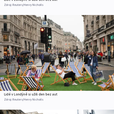
Zdroj:
Reuters/Henry Nicholls
Lidé v Londýně si užili den bez aut
Zdroj:
Reuters/Henry Nicholls