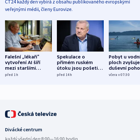
ČT24 každý den vybírá z obsahu publikovaného evropskými
veřejnými médii, členy Eurovize.
Falešní „lékaři“
Spekulace o
Pobyt u vodn
vytvoření AI šíří
přímém ruském
ploch zvyšuje
mezi staršími
útoku jsou pošetilé,
duševní poho
Poláky nebezpečné
míní estonský
ukázala
před 1
h
před 14
h
včera v 07:30
zdravotní rady
bezpečnostní
mezinárodní 
expert
Divácké centrum
každý všední den:
8:00—16:00 hodin