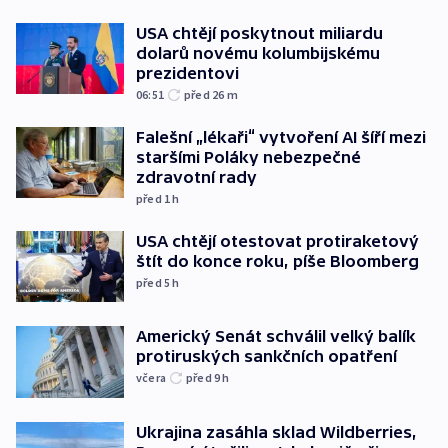
USA chtějí poskytnout miliardu
dolarů novému kolumbijskému
prezidentovi
06:51
před 26
m
Falešní „lékaři“ vytvoření AI šíří mezi
staršími Poláky nebezpečné
zdravotní rady
před 1
h
USA chtějí otestovat protiraketový
štít do konce roku, píše Bloomberg
před 5
h
Americký Senát schválil velký balík
protiruských sankčních opatření
včera
před 9
h
Ukrajina zasáhla sklad Wildberries,