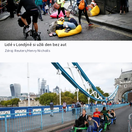
Lidé v Londýně si užili den bez aut
Zdroj:
Reuters/Henry Nicholls