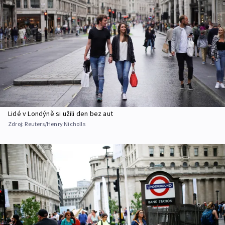
Lidé v Londýně si užili den bez aut
Zdroj:
Reuters/Henry Nicholls