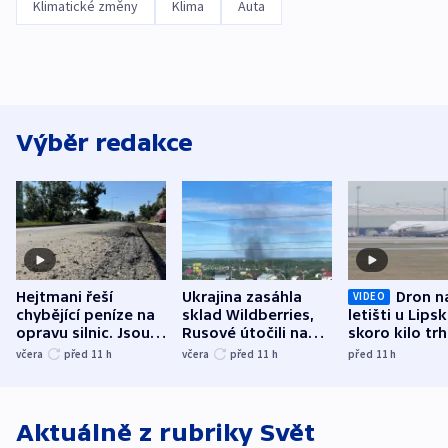
Klimatické změny
Klima
Auta
Výběr redakce
Hejtmani řeší
Ukrajina zasáhla
Dron n
VIDEO
chybějící peníze na
sklad Wildberries,
letišti u Lips
opravu silnic. Jsou
Rusové útočili na
skoro kilo trh
nenárokové, namítá
trh, hasiče či
indicie ukazuj
včera
před 11
h
včera
před 11
h
před 11
h
ministerstvo
stadion
Rusko
Aktuálně z rubriky
Svět