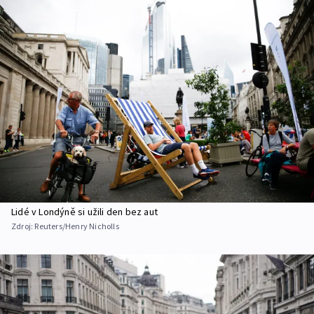
Lidé v Londýně si užili den bez aut
Zdroj:
Reuters/Henry Nicholls