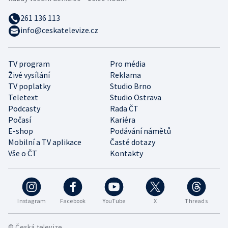
261 136 113
info@ceskatelevize.cz
TV program
Pro média
Živé vysílání
Reklama
TV poplatky
Studio Brno
Teletext
Studio Ostrava
Podcasty
Rada ČT
Počasí
Kariéra
E-shop
Podávání námětů
Mobilní a TV aplikace
Časté dotazy
Vše o ČT
Kontakty
Instagram
Facebook
YouTube
X
Threads
© Česká televize