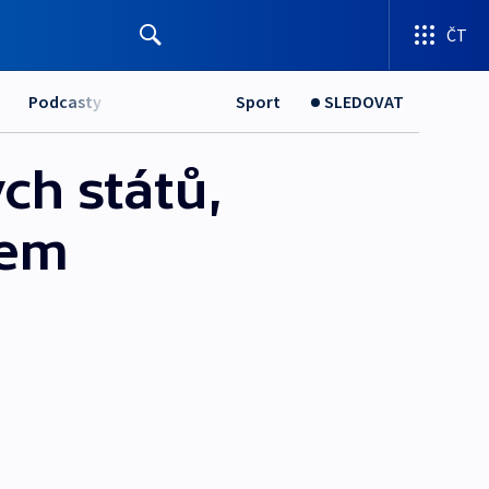
ČT
Podcasty
Sport
SLEDOVAT
ch států,
dem