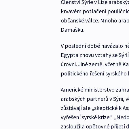
Členství Sýrie v Lize arabsk
krvavém potlačení pouličních
občanské válce. Mnoho arabs
Damašku.
V poslední době navázalo ně
Egypta znovu vztahy se Sýri
úrovni. Jiné země, včetně Ka
politického řešení syrského 
Americké ministerstvo zahran
arabských partnerů v Sýrii, 
zůstávají ale „skeptické k 
vyřešení syrské krize“. „Nedo
zasloužila opětovné přijetí 