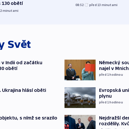
 130 obětí
08:52
před 13
minutami
12
minutami
ky
Svět
v Indii od začátku
Německý soud
30 obětí
najel v Mnich
před 1
hodinou
. Ukrajina hlásí oběti
Evropská un
plynu
před 1
hodinou
bjektu, s nímž se srazilo
Nejdražší de
rozdělily. Kv