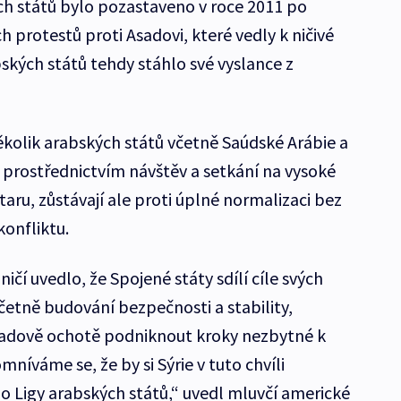
ých států bylo pozastaveno v roce 2011 po
 protestů proti Asadovi, které vedly k ničivé
kých států tehdy stáhlo své vyslance z
kolik arabských států včetně Saúdské Arábie a
í prostřednictvím návštěv a setkání na vysoké
taru, zůstávají ale proti úplné normalizaci bez
konfliktu.
ičí uvedlo, že Spojené státy sdílí cíle svých
včetně budování bezpečnosti a stability,
Asadově ochotě podniknout kroky nezbytné k
mníváme se, že by si Sýrie v tuto chvíli
do Ligy arabských států,“ uvedl mluvčí americké