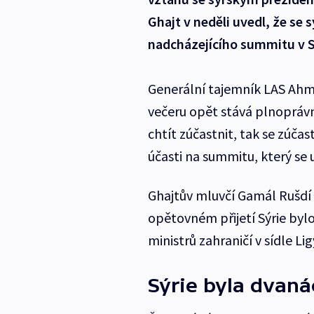
Ghajt v neděli uvedl, že se 
nadcházejícího summitu v S
Generální tajemník LAS Ahma
večeru opět stává plnopráv
chtít zúčastnit, tak se zúča
účasti na summitu, který se u
Ghajtův mluvčí Gamál Rušdí
opětovném přijetí Sýrie by
ministrů zahraničí v sídle Li
Sýrie byla dvaná