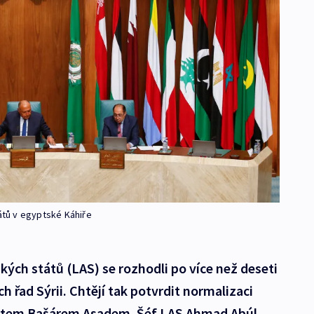
tátů v egyptské Káhiře
ských států (LAS) se rozhodli po více než deseti
h řad Sýrii. Chtějí tak potvrdit normalizaci
ntem Bašárem Asadem. Šéf LAS Ahmad Abúl