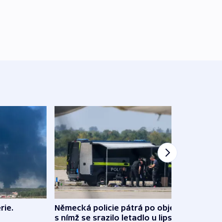
rie.
Německá policie pátrá po objektu,
Prům
s nímž se srazilo letadlo u lipského
vzros