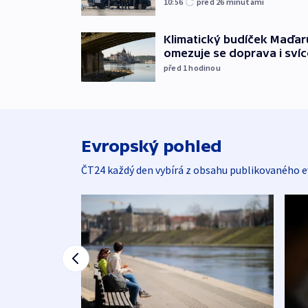
10:56
před 26
minutami
Klimatický budíček Maďarů.
omezuje se doprava i svíc
před 1
hodinou
Evropský pohled
ČT24 každý den vybírá z obsahu publikovaného e