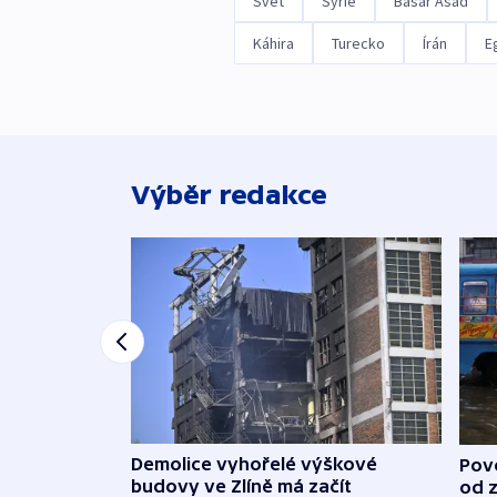
Svět
Sýrie
Bašár Asad
Káhira
Turecko
Írán
E
Výběr redakce
Demolice vyhořelé výškové
Povo
budovy ve Zlíně má začít
od 