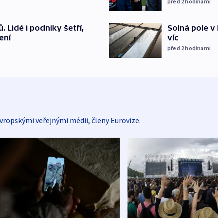
před 2
hodinami
 Lidé i podniky šetří,
Solná pole v 
ení
víc
před 2
hodinami
vropskými veřejnými médii, členy Eurovize.