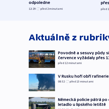
odpoledne
přes
12:29
před 2
minutami
před 
Aktuálně z rubri
Povodně a sesuvy půdy si 
července vyžádaly přes 1
před 12
minutami
V Rusku hoří obří rafinerie
08:52
před 13
minutami
Německá policie pátrá po o
letadlo u lipského letiště