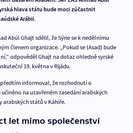
syrská hlava státu bude moci zúčastnit
aúdské Arábii.
d Abúl Ghajt sdělil, že Sýrie se k nedělnímu
ným členem organizace. „Pokud se (Asad) bude
stní,“ odpověděl Ghajt na dotaz ohledně syrské
skuteční 19. května v Rijádu.
 předtím informoval, že rozhodnutí o
lo učiněno na uzavřeném zasedání arabských
gy arabských států v Káhiře.
ct let mimo společenství