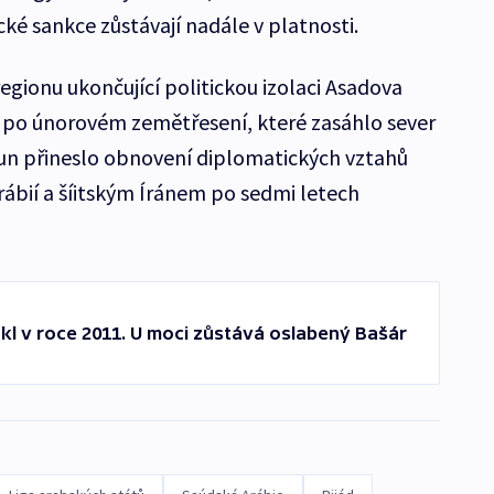
ké sankce zůstávají nadále v platnosti.
egionu ukončující politickou izolaci Asadova
os po únorovém zemětřesení, které zasáhlo sever
osun přineslo obnovení diplomatických vztahů
ábií a šíitským Íránem po sedmi letech
ukl v roce 2011. U moci zůstává oslabený Bašár