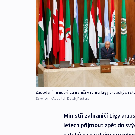
Zasedání ministrů zahraničí v rámci Ligy arabských s
Zdroj:
Amr Abdallah Dalsh/Reuters
Ministři zahraničí Ligy arab
letech přijmout zpět do svýc
vztahů se syrským prezide