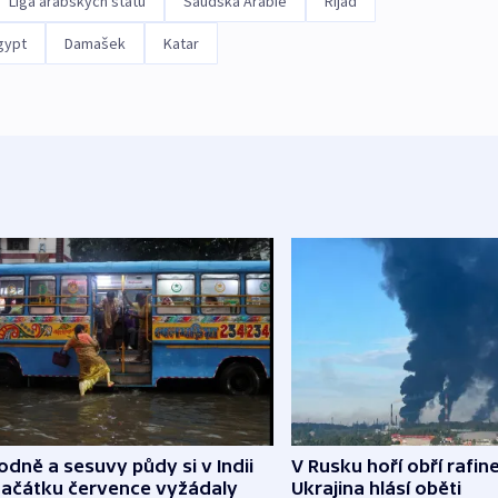
Liga arabských států
Saúdská Arábie
Rijád
gypt
Damašek
Katar
dně a sesuvy půdy si v Indii
V Rusku hoří obří rafine
začátku července vyžádaly
Ukrajina hlásí oběti