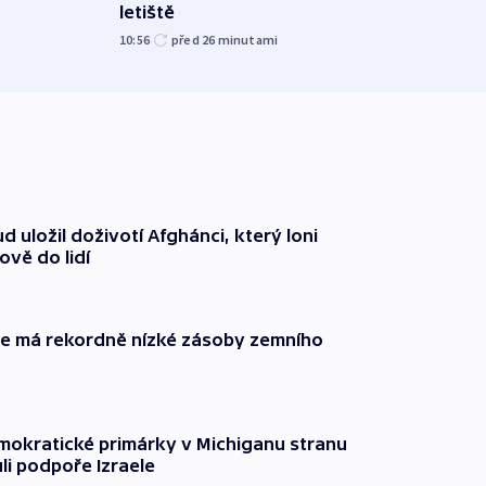
letiště
10:10
10:56
před 26
minutami
 uložil doživotí Afghánci, který loni
ově do lidí
ie má rekordně nízké zásoby zemního
mokratické primárky v Michiganu stranu
ůli podpoře Izraele