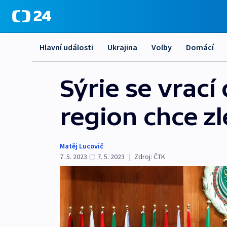
Hlavní události
Ukrajina
Volby
Domácí
Sýrie se vrací
region chce z
Matěj Lucovič
7. 5. 2023
7. 5. 2023
|
Zdroj:
ČTK