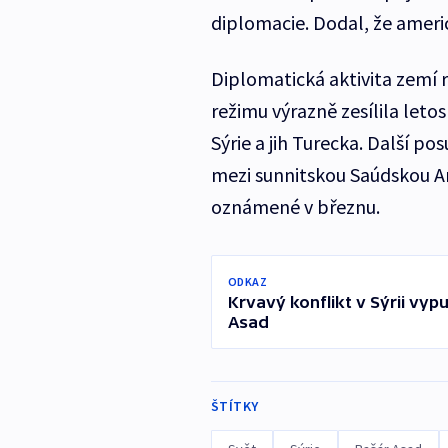
diplomacie. Dodal, že americ
Diplomatická aktivita zemí r
režimu výrazně zesílila let
Sýrie a jih Turecka. Další p
mezi sunnitskou Saúdskou Ar
oznámené v březnu.
ODKAZ
Krvavý konflikt v Sýrii vyp
Asad
ŠTÍTKY