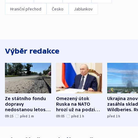
Hraniční přechod
Česko
Jablunkov
Výběr redakce
Ze státního fondu
Omezený útok
Ukrajina zno
dopravy
Ruska na NATO
zasáhla skla
nedostanou letos
hrozí už na podzim,
Wildberies. 
kraje na silnice ani
varují tajné služby
útočili v Cha
09:15
před 1
m
09:05
před 1
h
před 1
h
korunu, řekl Půta
USA
oblasti