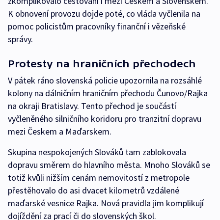
zkomplikovalo cestování i mezi Českem a Slovenskem.
K obnovení provozu dojde poté, co vláda vyčlenila na
pomoc policistům pracovníky finanční i vězeňské
správy.
Protesty na hraničních přechodech
V pátek ráno slovenská policie upozornila na rozsáhlé
kolony na dálničním hraničním přechodu Čunovo/Rajka
na okraji Bratislavy. Tento přechod je součástí
vyčleněného silničního koridoru pro tranzitní dopravu
mezi Českem a Maďarskem.
Skupina nespokojených Slováků tam zablokovala
dopravu směrem do hlavního města. Mnoho Slováků se
totiž kvůli nižším cenám nemovitostí z metropole
přestěhovalo do asi dvacet kilometrů vzdálené
maďarské vesnice Rajka. Nová pravidla jim komplikují
dojíždění za prací či do slovenských škol.