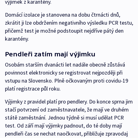
výjimek z karantény.
Domácí izolace je stanovena na dobu čtrnácti dnů,
zkrátit ji lze obdržením negativního výsledku PCR testu,
přičemž test je možné podstoupit nejdříve pátý den
karantény.
Pendleři zatím mají výjimku
Osobám starším dvanácti let nadále obecně zůstává
povinnost elektronicky se registrovat nejpozději při
vstupu na Slovensko. Plně očkovaným proti covidu-19
platí registrace půl roku.
Výjimky z pravidel platí pro pendlery. Do konce sprna jim
stačí potvrzení od zaměstnavatele, že mají ve druhém
státě zaměstnání. Jednou týdně si musí udělat PCR
test. Od září mají výjimky padnout, do té doby mají
pendleři čas se nechat naočkovat, přibližuje zpravodaj