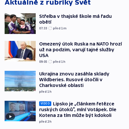
Aktuálně z rubriky
Svět
Střelba v thajské škole má řadu
obětí
07:33
před 1
m
Omezený útok Ruska na NATO hrozí
už na podzim, varují tajné služby
USA
09:05
před 1
h
Ukrajina znovu zasáhla sklady
Wildberies. Rusové útočili v
Charkovské oblasti
před 1
h
Lipsko je „článkem řetězce
VIDEO
ruských útoků“, míní Votápek. Dle
Kotena za tím může být kdokoli
před 2
h