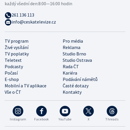
každý všední den:
8:00—16:00 hodin
261 136 113
info@ceskatelevize.cz
TV program
Pro média
Živé vysílání
Reklama
TV poplatky
Studio Brno
Teletext
Studio Ostrava
Podcasty
Rada ČT
Počasí
Kariéra
E-shop
Podávání námětů
Mobilní a TV aplikace
Časté dotazy
Vše o ČT
Kontakty
Instagram
Facebook
YouTube
X
Threads