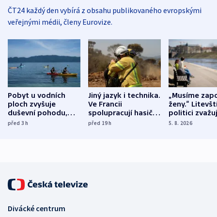
ČT24 každý den vybírá z obsahu publikovaného evropskými
veřejnými médii, členy Eurovize.
Pobyt u vodních
Jiný jazyk i technika.
„Musíme zapo
ploch zvyšuje
Ve Francii
ženy.“ Litevšt
duševní pohodu,
spolupracují hasiči z
politici zvažuj
ukázala
různých zemí
dohodu o
před 3
h
před 19
h
5. 8. 2026
mezinárodní studie
demografii
Divácké centrum