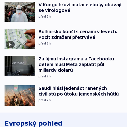
V Kongu hrozí mutace eboly, obávají
se virologové
před 2
h
Bulharsko končí s cenami v levech.
Pocit zdražení přetrvává
před 2
h
Za újmu Instagramu a Facebooku
dětem musí Meta zaplatit půl
miliardy dolarů
před 5
h
Saúdi hlásí jedenáct raněných
civilistů po útoku jemenských hútíů
před 7
h
Evropský pohled