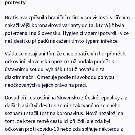
protesty.
Bratislava zpřísnila hraniční režim v souvislosti s šířením
nakažlivější koronavirové varianty delta, která již byla
potvrzena i na Slovensku. Hygienici v zemi potvrdili více
než desítku případů nakažení tímto typem infekce.
Vláda se netají ani tím, že chce opatřením lidi přimět k
očkování. Slovenská opozice už podala podnět k
ústavnímu soudu, vyhlášku totiž považuje za
diskriminační. Omezuje podle ní svobodu pohybu
neočkovaných a jejich právo na práci.
Dosud při cestování na Slovensko z České republiky a z
dalších asi čtyř desítek zemí z takzvaného zeleného
seznamu stačil test na koronavirus. Nově nezáleží na
tom, ze které země cestující přijíždí, ale zda byl
očkován proti covidu-19 nebo zda splňuje některou z