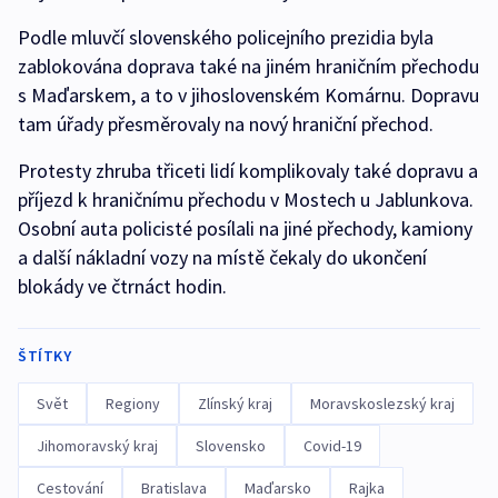
Podle mluvčí slovenského policejního prezidia byla
zablokována doprava také na jiném hraničním přechodu
s Maďarskem, a to v jihoslovenském Komárnu. Dopravu
tam úřady přesměrovaly na nový hraniční přechod.
Protesty zhruba třiceti lidí komplikovaly také dopravu a
příjezd k hraničnímu přechodu v Mostech u Jablunkova.
Osobní auta policisté posílali na jiné přechody, kamiony
a další nákladní vozy na místě čekaly do ukončení
blokády ve čtrnáct hodin.
ŠTÍTKY
Svět
Regiony
Zlínský kraj
Moravskoslezský kraj
Jihomoravský kraj
Slovensko
Covid-19
Cestování
Bratislava
Maďarsko
Rajka