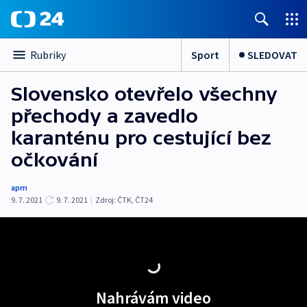
Sport
SLEDOVAT
Rubriky
Slovensko otevřelo všechny
přechody a zavedlo
karanténu pro cestující bez
očkování
apm
9. 7. 2021
9. 7. 2021
|
Zdroj:
ČTK
,
ČT24
Nahrávám video