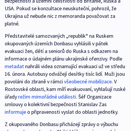
bezpečnosti a územní celistvosti od Británie, Ruska a
USA. Pokud se konzultace neuskuteční, pohrozil, že
Ukrajina už nebude nic z memoranda považovat za
platné.
Představitelé samozvaných „republik“ na Ruskem
okupovaných územích Donbasu vyhlásili v pátek
evakuaci žen, dětí a seniorů do Ruska s odkazem na
informace o údajném plánu ukrajinské ofenzivy. Podle
metadat
nahráli videa oznamující evakuaci už ve středu
16. února. Autobusy odvážejí desítky tisíc lidí. Muži jsou
povoláni do zbraně v rámci
všeobecné mobilizace
. V
Rostovské oblasti, kam míří evakuovaní, vyhlašují ruské
úřady
režim mimořádné události
. Šéf Organizace
smlouvy o kolektivní bezpečnosti Stanislav Zas
informuje
o připravenosti vyslat do oblasti jednotky.
Z okupovaného Donbasu přicházejí zprávy o výbuchu