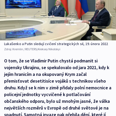
Lukašenko a Putin sledují cvičení strategických sil, 19. února 2022
Zdroj:
Kremlin / REUTERS/Aleksey Nikolskyi
O tom, že se Vladimir Putin chystá podmanit si
vojensky Ukrajinu, se spekulovalo od jara 2021, kdy k
jejím hranicím a na okupovaný Krym začal
přemisťovat desetitisíce vojáků s technikou všeho
druhu. Když se k nim v zimě přidaly polní nemocnice a
policejní jednotky vycvičené k potlačování
občanského odporu, bylo už mnohým jasné, že válka
největších rozměrů v Evropě od druhé světové je na
spadnutí. Samotná invaze pak přebila dění, které jí