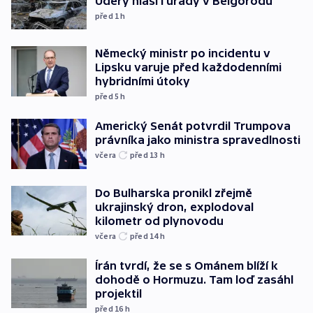
Údery hlásí i úřady v Bělgorodu
před 1
h
Německý ministr po incidentu v
Lipsku varuje před každodenními
hybridními útoky
před 5
h
Americký Senát potvrdil Trumpova
právníka jako ministra spravedlnosti
včera
před 13
h
Do Bulharska pronikl zřejmě
ukrajinský dron, explodoval
kilometr od plynovodu
včera
před 14
h
Írán tvrdí, že se s Ománem blíží k
dohodě o Hormuzu. Tam loď zasáhl
projektil
před 16
h