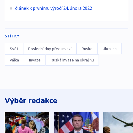
článek k prvnímu výročí 24. února 2022
ŠTÍTKY
Svět
Poslední dny před invazí
Rusko
Ukrajina
Válka
Invaze
Ruská invaze na Ukrajinu
Výběr redakce