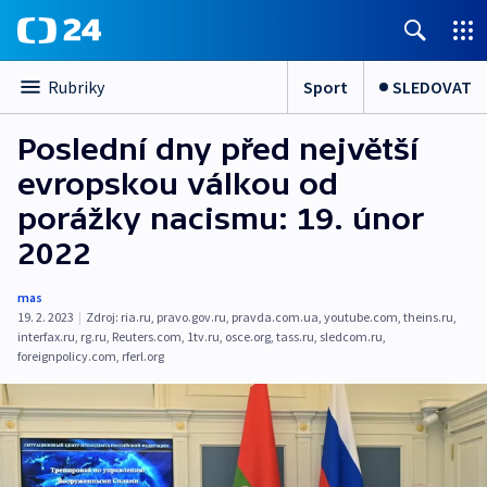
Sport
SLEDOVAT
Rubriky
Poslední dny před největší
evropskou válkou od
porážky nacismu: 19. únor
2022
mas
19. 2. 2023
|
Zdroj:
ria.ru
,
pravo.gov.ru
,
pravda.com.ua
,
youtube.com
,
theins.ru
,
interfax.ru
,
rg.ru
,
Reuters.com
,
1tv.ru
,
osce.org
,
tass.ru
,
sledcom.ru
,
foreignpolicy.com
,
rferl.org