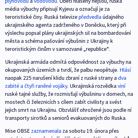
plynovodu
a
vodovodu
. Oběti hlášeny nejsou, ruská
média výbuchy připisují Kyjevu a označují je za
teroristické činy. Ruská televize
předvedla
údajného
ukrajinského agenta zadrženého v Doněcku, který při
výslechu popsal plány ukrajinských sil na bombardování
města a schéma pašování výbušnin z Ukrajiny k
teroristickým činům v samozvané „republice“.
Ukrajinská armáda odmítá odpovědnost za výbuchy na
okupovaných územích a tvrdí, že palbu neopětuje.
Hlásí
naopak 225 narušení klidu zbraní z ruské strany a
dva
zabité a čtyři raněné vojáky
. Ukrajinská rozvědka
viní
ruské tajné služby, že rozmisťují výbušninu v domech, na
mostech či železnicích s cílem zabít civilisty a svést
jejich smrt na Ukrajinu. Obzvlášť ohrožené jsou podle ní
transporty sirotků a seniorů evakuovaných do Ruska.
Mise OBSE
zaznamenala
za sobotu 19. února přes