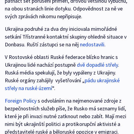
patnáct set porušení příměří, drtivou většinou výbuchů,
na obou stranách linie dotyku. Odpovědnost za ně ve
svých zprávách nikomu nepřipisuje.
Ukrajina podruhé za dva dny iniciovala mimořádné
setkání Třístranné kontaktní skupiny ohledně situace v
Donbasu. Ruští zástupci se na něj
nedostavili
.
V Rostovské oblasti Ruské federace blízko hranic s
Ukrajinou lidé nachází postupně
dvě dopadlé střely
.
Ruská média spekulují, že byly vypáleny z Ukrajiny.
Ruské orgány zahájily vyšetřování „
pádu ukrajinské
střely na ruské území
“.
Foreign Policy
s odvoláním na nejmenované zdroje z
bezpečnostních služeb píše, že Rusko má seznamy lidí,
které je při invazi nutné zatknout nebo zabít. Mají mezi
nimi být ukrajinští politici a protikorupční aktivisté a
představitelé ruské a běloruské opozice v emigraci.