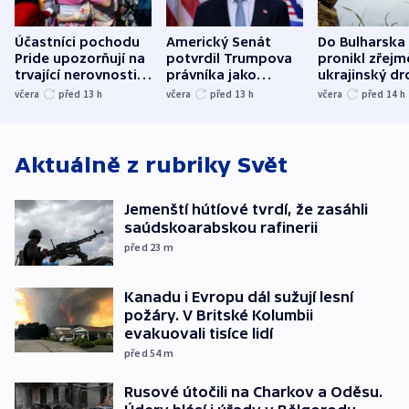
Účastníci pochodu
Americký Senát
Do Bulharska
Pride upozorňují na
potvrdil Trumpova
pronikl zřejm
trvající nerovnosti i
právníka jako
ukrajinský dr
společenskou
ministra
explodoval k
včera
před 13
h
včera
před 13
h
včera
před 14
h
atmosféru
spravedlnosti
od plynovod
Aktuálně z rubriky
Svět
Jemenští hútíové tvrdí, že zasáhli
saúdskoarabskou rafinerii
před 23
m
Kanadu i Evropu dál sužují lesní
požáry. V Britské Kolumbii
evakuovali tisíce lidí
před 54
m
Rusové útočili na Charkov a Oděsu.