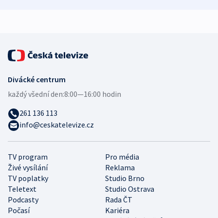
zdravotní rady
bezpečnostní
mezinárodní 
expert
Divácké centrum
každý všední den:
8:00—16:00 hodin
261 136 113
info@ceskatelevize.cz
TV program
Pro média
Živé vysílání
Reklama
TV poplatky
Studio Brno
Teletext
Studio Ostrava
Podcasty
Rada ČT
Počasí
Kariéra