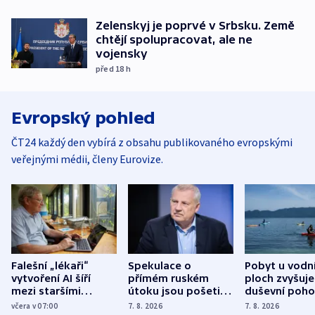
Zelenskyj je poprvé v Srbsku. Země
chtějí spolupracovat, ale ne
vojensky
před 18
h
Evropský pohled
ČT24 každý den vybírá z obsahu publikovaného evropskými
veřejnými médii, členy Eurovize.
Falešní „lékaři“
Spekulace o
Pobyt u vodn
vytvoření AI šíří
přímém ruském
ploch zvyšuje
mezi staršími
útoku jsou pošetilé,
duševní poho
Poláky nebezpečné
míní estonský
ukázala
včera v 07:00
7. 8. 2026
7. 8. 2026