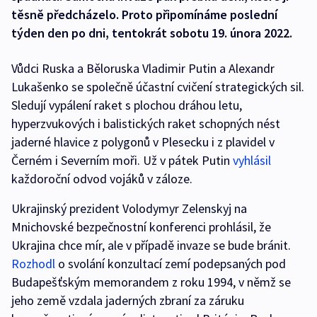
těsně předcházelo. Proto připomínáme poslední
týden den po dni, tentokrát sobotu 19. února 2022.
Vůdci Ruska a Běloruska Vladimir Putin a Alexandr
Lukašenko se společně účastní cvičení strategických sil.
Sledují vypálení raket s plochou dráhou letu,
hyperzvukových i balistických raket schopných nést
jaderné hlavice z polygonů v Plesecku i z plavidel v
Černém i Severním moři. Už v pátek Putin
vyhlásil
každoroční odvod vojáků v záloze.
Ukrajinský prezident Volodymyr Zelenskyj na
Mnichovské bezpečnostní konferenci prohlásil, že
Ukrajina chce mír, ale v případě invaze se bude bránit.
Rozhodl
o svolání konzultací zemí podepsaných pod
Budapešťským memorandem z roku 1994, v němž se
jeho země vzdala jaderných zbraní za záruku