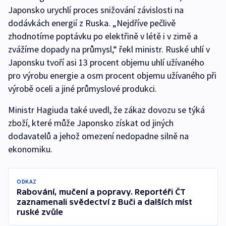
Japonsko urychlí proces snižování závislosti na
dodávkách energií z Ruska. „Nejdříve pečlivě
zhodnotíme poptávku po elektřině v létě i v zimě a
zvážíme dopady na průmysl,“ řekl ministr. Ruské uhlí v
Japonsku tvoří asi 13 procent objemu uhlí užívaného
pro výrobu energie a osm procent objemu užívaného při
výrobě oceli a jiné průmyslové produkci.
Ministr Hagiuda také uvedl, že zákaz dovozu se týká
zboží, které může Japonsko získat od jiných
dodavatelů a jehož omezení nedopadne silně na
ekonomiku.
ODKAZ
Rabování, mučení a popravy. Reportéři ČT
zaznamenali svědectví z Buči a dalších míst
ruské zvůle