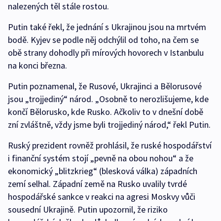
nalezených těl stále rostou.
Putin také řekl, že jednání s Ukrajinou jsou na mrtvém
bodě. Kyjev se podle něj odchýlil od toho, na čem se
obě strany dohodly při mírových hovorech v Istanbulu
na konci března.
Putin poznamenal, že Rusové, Ukrajinci a Bělorusové
jsou „trojjediný“ národ. „Osobně to nerozlišujeme, kde
končí Bělorusko, kde Rusko. Ačkoliv to v dnešní době
zní zvláštně, vždy jsme byli trojjediný národ,“ řekl Putin.
Ruský prezident rovněž prohlásil, že ruské hospodářství
i finanční systém stojí „pevně na obou nohou“ a že
ekonomický „blitzkrieg“ (blesková válka) západních
zemí selhal. Západní země na Rusko uvalily tvrdé
hospodářské sankce v reakci na agresi Moskvy vůči
sousední Ukrajině. Putin upozornil, že riziko