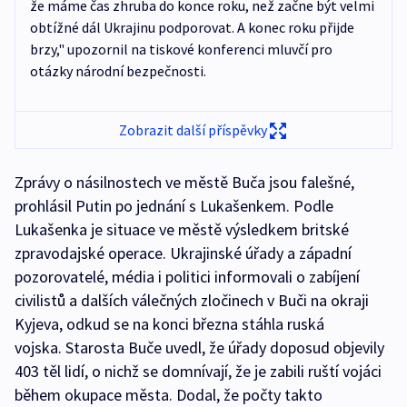
že máme čas zhruba do konce roku, než začne být velmi
obtížné dál Ukrajinu podporovat. A konec roku přijde
brzy," upozornil na tiskové konferenci mluvčí pro
otázky národní bezpečnosti.
Zobrazit další příspěvky
Zprávy o násilnostech ve městě Buča jsou falešné,
prohlásil Putin po jednání s Lukašenkem. Podle
Lukašenka je situace ve městě výsledkem britské
zpravodajské operace. Ukrajinské úřady a západní
pozorovatelé, média i politici informovali o zabíjení
civilistů a dalších válečných zločinech v Buči na okraji
Kyjeva, odkud se na konci března stáhla ruská
vojska. Starosta Buče uvedl, že úřady doposud objevily
403 těl lidí, o nichž se domnívají, že je zabili ruští vojáci
během okupace města. Dodal, že počty takto