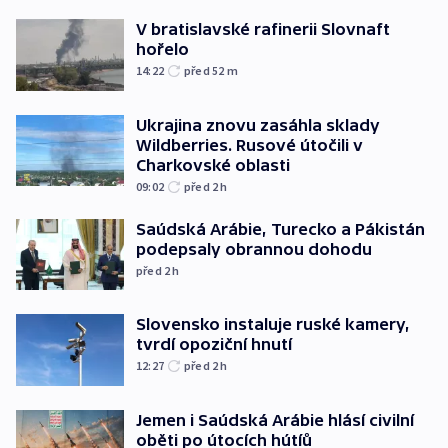
V bratislavské rafinerii Slovnaft
hořelo
14:22
před 52
m
Ukrajina znovu zasáhla sklady
Wildberries. Rusové útočili v
Charkovské oblasti
09:02
před 2
h
Saúdská Arábie, Turecko a Pákistán
podepsaly obrannou dohodu
před 2
h
Slovensko instaluje ruské kamery,
tvrdí opoziční hnutí
12:27
před 2
h
Jemen i Saúdská Arábie hlásí civilní
oběti po útocích hútíů