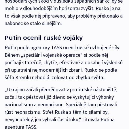
hospodářských škod v důsledku západních sankcí by se
mohlo v dlouhodobějším horizontu zvýšit. Rusko je na
to však podle něj připraveno, aby problémy překonalo a
nakonec se stalo silnějším.
Putin ocenil ruské vojáky
Putin podle agentury TASS ocenil ruské ozbrojené síly.
Během „speciální vojenské operace“ si podle něj
počínají statečně, chytře, efektivně a dosahují výsledků
při uplatnění nejmodernějších zbraní. Rusko se podle
šéfa Kremlu nehodlá izolovat od zbytku světa.
„Ukrajinu začali přeměňovat v protiruské nástupiště,
začali tak pěstovat již dávno se vyskytující výhonky
nacionalismu a neonacismu. Speciálně tam pěstovali
růst neonacismu. Střet Ruska s těmito silami byl
nevyhnutelný, jen vybrali čas útoku,“ citovala Putina
agentura TASS.