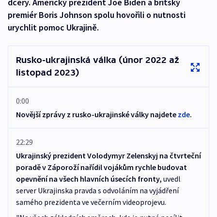
dcery. Americký prezident Joe Biden a britský
premiér Boris Johnson spolu hovořili o nutnosti
urychlit pomoc Ukrajině.
Rusko-ukrajinská válka (únor 2022 až
listopad 2023)
0:00
Novější zprávy z rusko-ukrajinské války najdete
zde
.
22:29
Ukrajinský prezident Volodymyr Zelenskyj na čtvrteční
poradě v Záporoží nařídil vojákům rychle budovat
opevnění na všech hlavních úsecích fronty,
uvedl
server Ukrajinska pravda s odvoláním na vyjádření
samého prezidenta ve večerním videoprojevu.