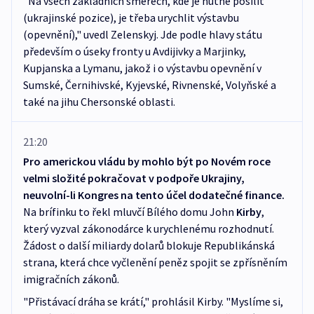
"Na všech základních směrech, kde je nutné posílit
(ukrajinské pozice), je třeba urychlit výstavbu
(opevnění)," uvedl Zelenskyj. Jde podle hlavy státu
především o úseky fronty u Avdijivky a Marjinky,
Kupjanska a Lymanu, jakož i o výstavbu opevnění v
Sumské, Černihivské, Kyjevské, Rivnenské, Volyňské a
také na jihu Chersonské oblasti.
21:20
Pro americkou vládu by mohlo být po Novém roce
velmi složité pokračovat v podpoře Ukrajiny,
neuvolní-li Kongres na tento účel dodatečné finance.
Na brífinku to řekl mluvčí Bílého domu John
Kirby
,
který vyzval zákonodárce k urychlenému rozhodnutí.
Žádost o další miliardy dolarů blokuje Republikánská
strana, která chce vyčlenění peněz spojit se zpřísněním
imigračních zákonů.
"Přistávací dráha se krátí," prohlásil Kirby. "Myslíme si,