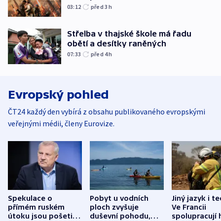
03:12
před 3
h
Střelba v thajské škole má řadu
obětí a desítky raněných
07:33
před 4
h
Evropský pohled
ČT24 každý den vybírá z obsahu publikovaného evropskými
veřejnými médii, členy Eurovize.
Spekulace o
Pobyt u vodních
Jiný jazyk i t
přímém ruském
ploch zvyšuje
Ve Francii
útoku jsou pošetilé,
duševní pohodu,
spolupracují h