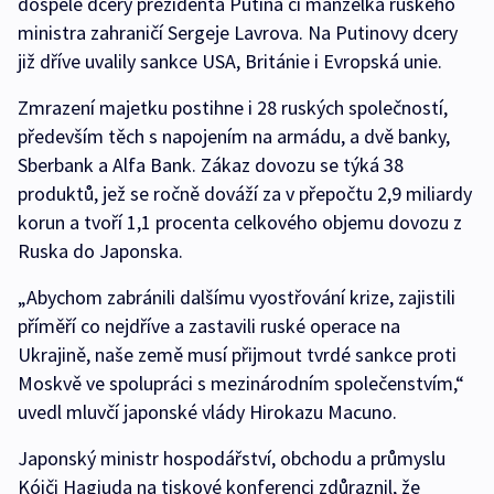
dospělé dcery prezidenta Putina či manželka ruského
ministra zahraničí Sergeje Lavrova. Na Putinovy dcery
již dříve uvalily sankce USA, Británie i Evropská unie.
Zmrazení majetku postihne i 28 ruských společností,
především těch s napojením na armádu, a dvě banky,
Sberbank a Alfa Bank. Zákaz dovozu se týká 38
produktů, jež se ročně dováží za v přepočtu 2,9 miliardy
korun a tvoří 1,1 procenta celkového objemu dovozu z
Ruska do Japonska.
„Abychom zabránili dalšímu vyostřování krize, zajistili
příměří co nejdříve a zastavili ruské operace na
Ukrajině, naše země musí přijmout tvrdé sankce proti
Moskvě ve spolupráci s mezinárodním společenstvím,“
uvedl mluvčí japonské vlády Hirokazu Macuno.
Japonský ministr hospodářství, obchodu a průmyslu
Kóiči Hagiuda na tiskové konferenci zdůraznil, že