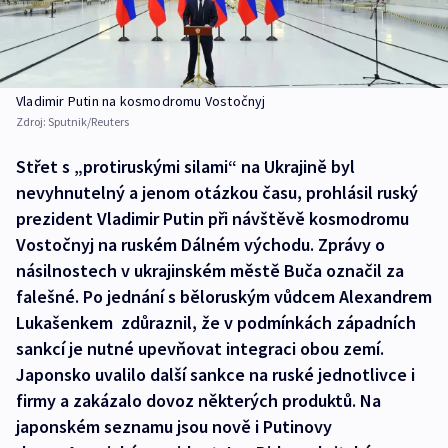
Vladimir Putin na kosmodromu Vostočnyj
Zdroj:
Sputnik/Reuters
Střet s „protiruskými silami“ na Ukrajině byl
nevyhnutelný a jenom otázkou času, prohlásil ruský
prezident Vladimir Putin při návštěvě kosmodromu
Vostočnyj na ruském Dálném východu. Zprávy o
násilnostech v ukrajinském městě Buča označil za
falešné. Po jednání s běloruským vůdcem Alexandrem
Lukašenkem zdůraznil, že v podmínkách západních
sankcí je nutné upevňovat integraci obou zemí.
Japonsko uvalilo další sankce na ruské jednotlivce i
firmy a zakázalo dovoz některých produktů. Na
japonském seznamu jsou nově i Putinovy