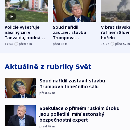
Policie vyšetřuje
Soud nařídil
V bratislavsk
násilný čin v
zastavit stavbu
rafinerii Slov
Tanvaldu, bodná
Trumpova
hořelo
zranění při něm
tanečního sálu
17:03
před 3
m
před 35
m
14:22
před 52
utrpěli tři lidé
Aktuálně z rubriky
Svět
Soud nařídil zastavit stavbu
Trumpova tanečního sálu
před 35
m
Spekulace o přímém ruském útoku
jsou pošetilé, míní estonský
bezpečnostní expert
před 45
m