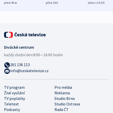
míní estonský
ukázala
různých zemí
před 45
m
před 10
h
včera v 15:30
bezpečnostní
mezinárodní studie
expert
Divácké centrum
každý všední den:
8:00—16:00 hodin
261 136 113
info@ceskatelevize.cz
TV program
Pro média
Živé vysílání
Reklama
TV poplatky
Studio Brno
Teletext
Studio Ostrava
Podcasty
Rada ČT