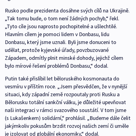
Rusko podle prezidenta dosáhne svých cílů na Ukrajině.
„Tak tomu bude, o tom není žádných pochyb,“ řekl.
„Tyto cíle jsou naprosto pochopitelné a ušlechtilé.
Hlavním cílem je pomoci lidem v Donbasu, lidu
Donbasu, který jsme uznali. Byli jsme donuceni to
udělat, protože kyjevské úřady, povzbuzované
Západem, odmítly plnit minské dohody, jejichž cílem
bylo mírové řešení problémů Donbasu,“ dodal.
Putin také přislíbil let běloruského kosmonauta do
vesmíru v příštím roce. „Jsem přesvědčen, že v nynější
situaci, kdy západní země rozpoutaly proti Rusku a
Bělorusku totální sankční válku, je důležité upevňovat
naši integraci v rámci svazového soustátí. V tom jsme
(s Lukašenkem) solidární,“ prohlásil. „Budeme dále čelit
jakýmkoliv pokusům brzdit rozvoj našich zemí či uměle
je izolovat od globální ekonomiky,“ dodal.