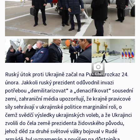
Ruský útok proti Ukrajině začal na Putinův rozkaz 24.
+ 4 další
února. Jakkoli ruský prezident odůvodnil invazi
potřebou „demilitarizovat“ a „denacifikovat“ sousední
zemi, zahraniční média upozorňují, že krajně pravicové
síly sehrávají v ukrajinské politice marginální roli, o
čemž svědčí výsledky ukrajinských voleb, a že Ukrajinci
zvolili do čela země prezidenta židovského původu,
jehož děd za druhé světové války bojoval v Rudé
armádě, byl vyznamenán a povýšen na důstojníka.