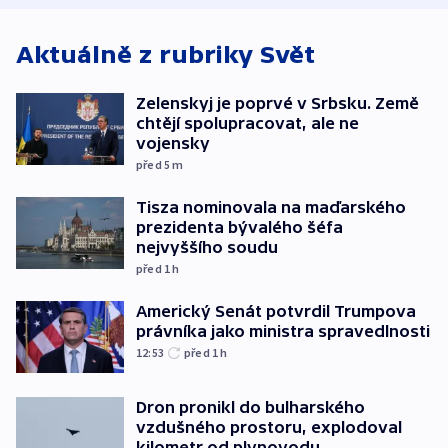
Aktuálně z rubriky
Svět
Zelenskyj je poprvé v Srbsku. Země
chtějí spolupracovat, ale ne
vojensky
před 5
m
Tisza nominovala na maďarského
prezidenta bývalého šéfa
nejvyššího soudu
před 1
h
Americký Senát potvrdil Trumpova
právníka jako ministra spravedlnosti
12:53
před 1
h
Dron pronikl do bulharského
vzdušného prostoru, explodoval
kilometr od plynovodu