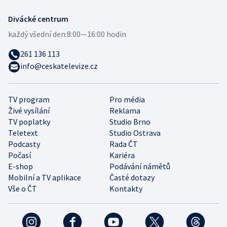
Divácké centrum
každý všední den:
8:00—16:00 hodin
261 136 113
info@ceskatelevize.cz
TV program
Pro média
Živé vysílání
Reklama
TV poplatky
Studio Brno
Teletext
Studio Ostrava
Podcasty
Rada ČT
Počasí
Kariéra
E-shop
Podávání námětů
Mobilní a TV aplikace
Časté dotazy
Vše o ČT
Kontakty