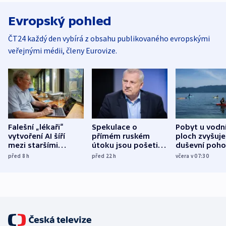
Evropský pohled
ČT24 každý den vybírá z obsahu publikovaného evropskými
veřejnými médii, členy Eurovize.
Falešní „lékaři“
Spekulace o
Pobyt u vodn
vytvoření AI šíří
přímém ruském
ploch zvyšuje
mezi staršími
útoku jsou pošetilé,
duševní poho
Poláky nebezpečné
míní estonský
ukázala
před 8
h
před 22
h
včera v 07:30
zdravotní rady
bezpečnostní
mezinárodní 
expert