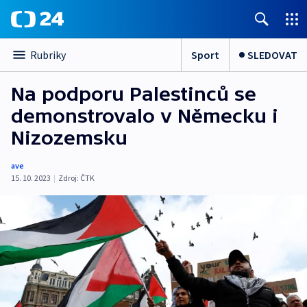
Sport
SLEDOVAT
Rubriky
Na podporu Palestinců se
demonstrovalo v Německu i
Nizozemsku
ave
15. 10. 2023
|
Zdroj:
ČTK