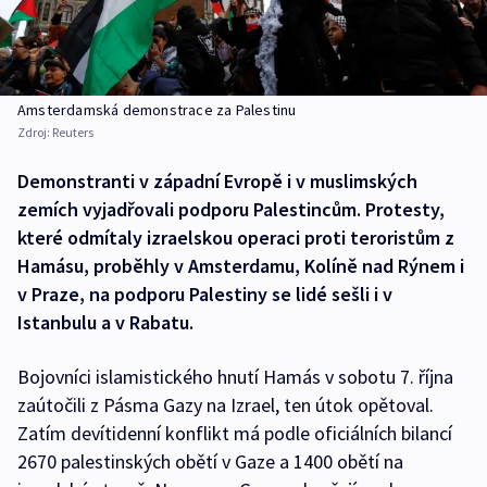
Amsterdamská demonstrace za Palestinu
Zdroj:
Reuters
Demonstranti v západní Evropě i v muslimských
zemích vyjadřovali podporu Palestincům. Protesty,
které odmítaly izraelskou operaci proti teroristům z
Hamásu, proběhly v Amsterdamu, Kolíně nad Rýnem i
v Praze, na podporu Palestiny se lidé sešli i v
Istanbulu a v Rabatu.
Bojovníci islamistického hnutí Hamás v sobotu 7. října
zaútočili z Pásma Gazy na Izrael, ten útok opětoval.
Zatím devítidenní konflikt má podle oficiálních bilancí
2670 palestinských obětí v Gaze a 1400 obětí na