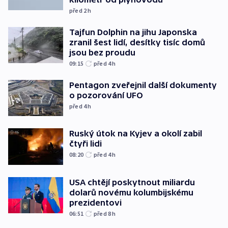
před 2
h
Tajfun Dolphin na jihu Japonska
zranil šest lidí, desítky tisíc domů
jsou bez proudu
09:15
před 4
h
Pentagon zveřejnil další dokumenty
o pozorování UFO
před 4
h
Ruský útok na Kyjev a okolí zabil
čtyři lidi
08:20
před 4
h
USA chtějí poskytnout miliardu
dolarů novému kolumbijskému
prezidentovi
06:51
před 8
h