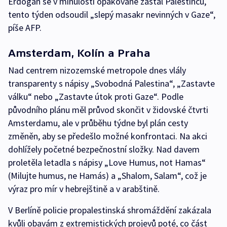
Erdogan se v minulosti opakovaně zastal Palestinců,
tento týden odsoudil „slepý masakr nevinných v Gaze“,
píše AFP.
Amsterdam, Kolín a Praha
Nad centrem nizozemské metropole dnes vlály
transparenty s nápisy „Svobodná Palestina“, „Zastavte
válku“ nebo „Zastavte útok proti Gaze“. Podle
původního plánu měl průvod skončit v židovské čtvrti
Amsterdamu, ale v průběhu týdne byl plán cesty
změněn, aby se předešlo možné konfrontaci. Na akci
dohlížely početné bezpečnostní složky. Nad davem
proletěla letadla s nápisy „Love Humus, not Hamas“
(Milujte humus, ne Hamás) a „Shalom, Salam“, což je
výraz pro mír v hebrejštině a v arabštině.
V Berlíně policie propalestinská shromáždění zakázala
kvůli obavám z extremistických projevů poté, co část