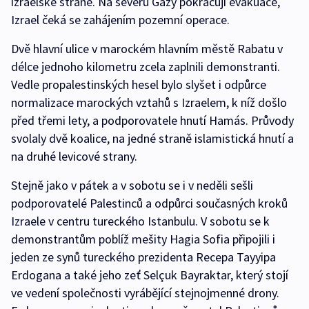
izraelské straně. Na severu Gazy pokračují evakuace,
Izrael čeká se zahájením pozemní operace.
Dvě hlavní ulice v marockém hlavním městě Rabatu v
délce jednoho kilometru zcela zaplnili demonstranti.
Vedle propalestinských hesel bylo slyšet i odpůrce
normalizace marockých vztahů s Izraelem, k níž došlo
před třemi lety, a podporovatele hnutí Hamás. Průvody
svolaly dvě koalice, na jedné straně islamistická hnutí a
na druhé levicové strany.
Stejně jako v pátek a v sobotu se i v neděli sešli
podporovatelé Palestinců a odpůrci současných kroků
Izraele v centru tureckého Istanbulu. V sobotu se k
demonstrantům poblíž mešity Hagia Sofia připojili i
jeden ze synů tureckého prezidenta Recepa Tayyipa
Erdogana a také jeho zeť Selçuk Bayraktar, který stojí
ve vedení společnosti vyrábějící stejnojmenné drony.