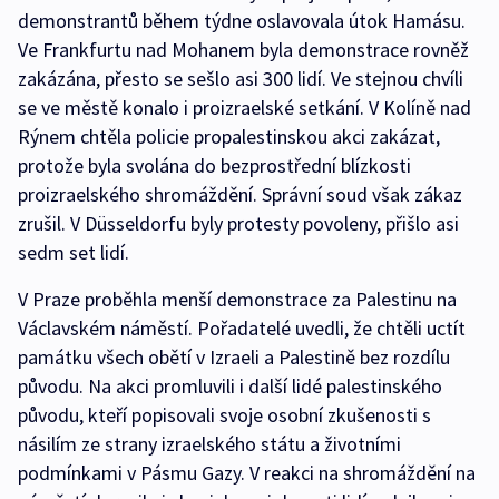
demonstrantů během týdne oslavovala útok Hamásu.
Ve Frankfurtu nad Mohanem byla demonstrace rovněž
zakázána, přesto se sešlo asi 300 lidí. Ve stejnou chvíli
se ve městě konalo i proizraelské setkání. V Kolíně nad
Rýnem chtěla policie propalestinskou akci zakázat,
protože byla svolána do bezprostřední blízkosti
proizraelského shromáždění. Správní soud však zákaz
zrušil. V Düsseldorfu byly protesty povoleny, přišlo asi
sedm set lidí.
V Praze proběhla menší demonstrace za Palestinu na
Václavském náměstí. Pořadatelé uvedli, že chtěli uctít
památku všech obětí v Izraeli a Palestině bez rozdílu
původu. Na akci promluvili i další lidé palestinského
původu, kteří popisovali svoje osobní zkušenosti s
násilím ze strany izraelského státu a životními
podmínkami v Pásmu Gazy. V reakci na shromáždění na