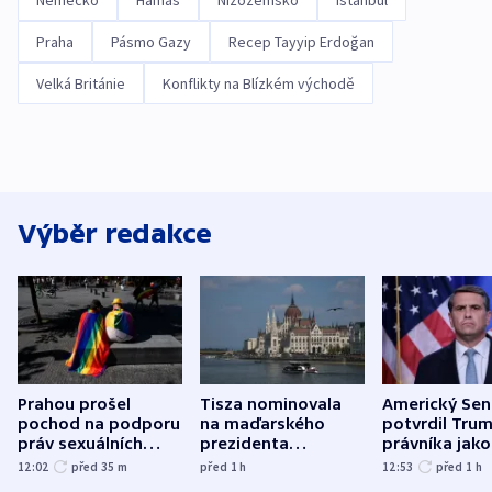
Německo
Hamás
Nizozemsko
Istanbul
Praha
Pásmo Gazy
Recep Tayyip Erdoğan
Velká Británie
Konflikty na Blízkém východě
Výběr redakce
Prahou prošel
Tisza nominovala
Americký Sen
pochod na podporu
na maďarského
potvrdil Tru
práv sexuálních
prezidenta
právníka jako
menšin
bývalého šéfa
ministra
12:02
před 35
m
před 1
h
12:53
před 1
h
nejvyššího soudu
spravedlnost