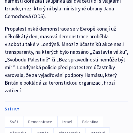
náměstí dorazila i skupinka asi dvaceti lidí s vlajkami
Izraele, mezi kterými byla ministryně obrany Jana
Černochová (ODS).
Propalestinské demonstrace se v Evropě konají už
několikátý den, masová demonstrace proběhla
v sobotu také v Londýně. Mnozí z účastníků akce nesli
transparenty, na kterých bylo napsáno „Zastavte válku“,
„Svobodu Palestině“ či „Bez spravedlnosti nemůže být
mír“. Londýnská policie před protestem účastníky
varovala, že za vyjadřování podpory Hamásu, který
Británie pokládá za teroristickou organizaci, hrozí
zatčení.
ŠTÍTKY
Svět
Demonstrace
Izrael
Palestina