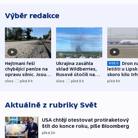
Výběr redakce
Hejtmani řeší
Ukrajina zasáhla
Dron n
VIDEO
chybějící peníze na
sklad Wildberries,
letišti u Lips
opravu silnic. Jsou
Rusové útočili na
skoro kilo trh
nenárokové, namítá
trh, hasiče či
indicie ukazuj
včera
před 8
h
včera
před 8
h
před 8
h
ministerstvo
stadion
Rusko
Aktuálně z rubriky
Svět
USA chtějí otestovat protiraketový
štít do konce roku, píše Bloomberg
před 2
h