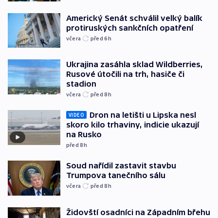
Americký Senát schválil velký balík
protiruských sankčních opatření
včera
před 6
h
Ukrajina zasáhla sklad Wildberries,
Rusové útočili na trh, hasiče či
stadion
včera
před 8
h
Dron na letišti u Lipska nesl
VIDEO
skoro kilo trhaviny, indicie ukazují
na Rusko
před 8
h
Soud nařídil zastavit stavbu
Trumpova tanečního sálu
včera
před 8
h
Židovští osadníci na Západním břehu