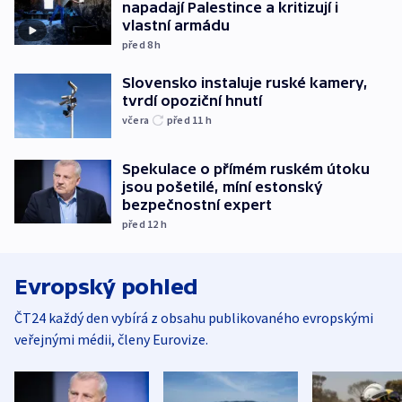
napadají Palestince a kritizují i
vlastní armádu
před 8
h
Slovensko instaluje ruské kamery,
tvrdí opoziční hnutí
včera
před 11
h
Spekulace o přímém ruském útoku
jsou pošetilé, míní estonský
bezpečnostní expert
před 12
h
Evropský pohled
ČT24 každý den vybírá z obsahu publikovaného evropskými
veřejnými médii, členy Eurovize.