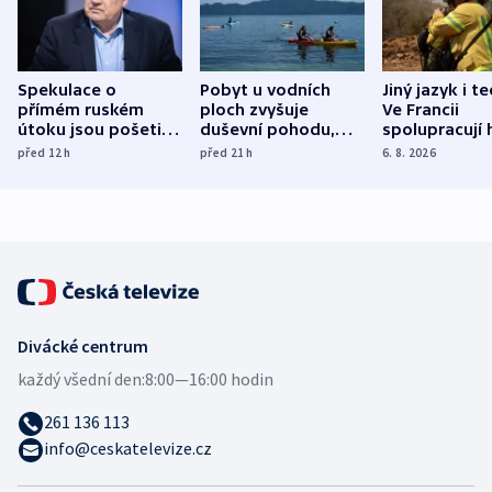
Spekulace o
Pobyt u vodních
Jiný jazyk i t
přímém ruském
ploch zvyšuje
Ve Francii
útoku jsou pošetilé,
duševní pohodu,
spolupracují h
míní estonský
ukázala
různých zemí
před 12
h
před 21
h
6. 8. 2026
bezpečnostní
mezinárodní studie
expert
Divácké centrum
každý všední den:
8:00—16:00 hodin
261 136 113
info@ceskatelevize.cz