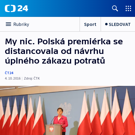
Sport
SLEDOVAT
Rubriky
My nic. Polská premiérka se
distancovala od návrhu
úplného zákazu potratů
ČT24
4. 10. 2016
|
Zdroj:
ČTK