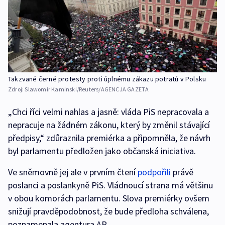
Takzvané černé protesty proti úplnému zákazu potratů v Polsku
Zdroj:
Slawomir Kaminski/Reuters/AGENCJA GAZETA
„Chci říci velmi nahlas a jasně: vláda PiS nepracovala a
nepracuje na žádném zákonu, který by změnil stávající
předpisy,“ zdůraznila premiérka a připomněla, že návrh
byl parlamentu předložen jako občanská iniciativa.
Ve sněmovně jej ale v prvním čtení
podpořili
právě
poslanci a poslankyně PiS. Vládnoucí strana má většinu
v obou komorách parlamentu. Slova premiérky ovšem
snižují pravděpodobnost, že bude předloha schválena,
poznamenala agentura AP.