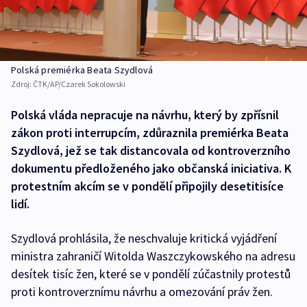
Polská premiérka Beata Szydlová
Zdroj:
ČTK/AP/Czarek Sokolowski
Polská vláda nepracuje na návrhu, který by zpřísnil
zákon proti interrupcím, zdůraznila premiérka Beata
Szydlová, jež se tak distancovala od kontroverzního
dokumentu předloženého jako občanská iniciativa. K
protestním akcím se v pondělí připojily desetitisíce
lidí.
Szydlová prohlásila, že neschvaluje kritická vyjádření
ministra zahraničí Witolda Waszczykowského na adresu
desítek tisíc žen, které se v pondělí zúčastnily protestů
proti kontroverznímu návrhu a omezování práv žen.