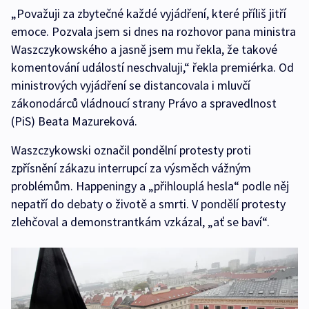
„Považuji za zbytečné každé vyjádření, které příliš jitří
emoce. Pozvala jsem si dnes na rozhovor pana ministra
Waszczykowského a jasně jsem mu řekla, že takové
komentování událostí neschvaluji,“ řekla premiérka. Od
ministrových vyjádření se distancovala i mluvčí
zákonodárců vládnoucí strany Právo a spravedlnost
(PiS) Beata Mazureková.
Waszczykowski označil pondělní protesty proti
zpřísnění zákazu interrupcí za výsměch vážným
problémům. Happeningy a „přihlouplá hesla“ podle něj
nepatří do debaty o životě a smrti. V pondělí protesty
zlehčoval a demonstrantkám vzkázal, „ať se baví“.