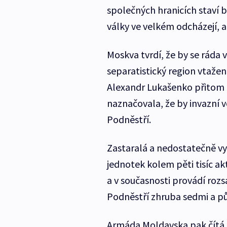
společných hranicích staví b
války ve velkém odcházejí, a 
Moskva tvrdí, že by se ráda 
separatistický region vtažen
Alexandr Lukašenko přitom 
naznačovala, že by invazní 
Podněstří.
Zastaralá a nedostatečně 
jednotek kolem pěti tisíc akt
a v současnosti provádí rozs
Podněstří zhruba sedmi a půl 
Armáda Moldavska pak čítá př