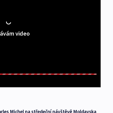
ávám video
rles Michel na středeční návštěvě Moldavska