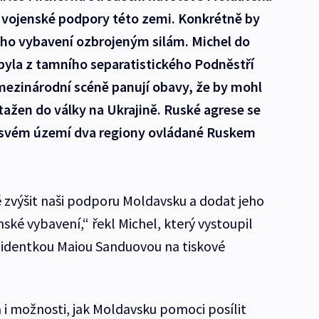
í vojenské podpory této zemi. Konkrétně by
ého vybavení ozbrojeným silám. Michel do
byla z tamního separatistického Podněstří
mezinárodní scéně panují obavy, že by mohl
tažen do války na Ukrajině. Ruské agrese se
a svém území dva regiony ovládané Ruskem
 zvýšit naši podporu Moldavsku a dodat jeho
ské vybavení,“ řekl Michel, který vystoupil
identkou Maiou Sanduovou na tiskové
i možnosti, jak Moldavsku pomoci posílit