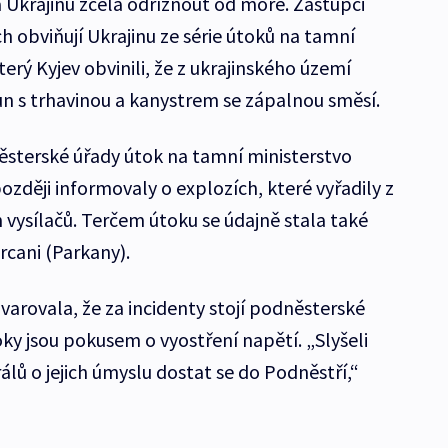
a Ukrajinu zcela odříznout od moře. Zástupci
 obviňují Ukrajinu ze série útoků na tamní
terý Kyjev obvinili, že z ukrajinského území
un s trhavinou a kanystrem se zápalnou směsí.
sterské úřady útok na tamní ministerstvo
ozději informovaly o explozích, které vyřadily z
 vysílačů. Terčem útoku se údajně stala také
rcani (Parkany).
varovala, že za incidenty stojí podněsterské
ky jsou pokusem o vyostření napětí. „Slyšeli
lů o jejich úmyslu dostat se do Podněstří,“