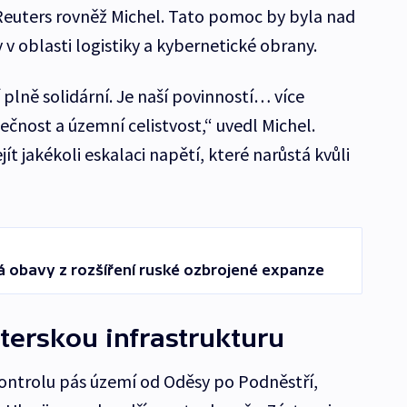
 Reuters rovněž Michel. Tato pomoc by byla nad
 v oblasti logistiky a kybernetické obrany.
 plně solidární. Je naší povinností… více
pečnost a územní celistvost,“ uvedl Michel.
ít jakékoli eskalaci napětí, které narůstá kvůli
á obavy z rozšíření ruské ozbrojené expanze
terskou infrastrukturu
ontrolu pás území od Oděsy po Podněstří,