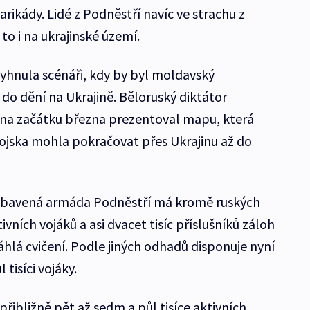
arikády. Lidé z Podněstří navíc ve strachu z
to i na ukrajinské území.
vyhnula scénáři, kdy by byl moldavský
 do dění na Ukrajině. Běloruský diktátor
na začátku března prezentoval mapu, která
vojska mohla pokračovat přes Ukrajinu až do
vybavená armáda Podněstří má kromě ruských
ivních vojáků a asi dvacet tisíc příslušníků záloh
áhlá cvičení. Podle jiných odhadů disponuje nyní
tisíci vojáky.
ibližně pět až sedm a půl tisíce aktivních