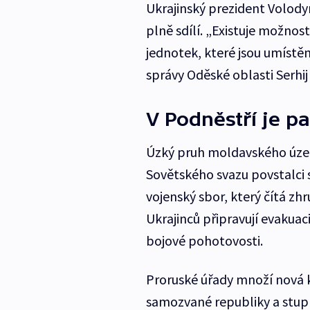
Ukrajinský prezident Volod
plně sdílí. „Existuje možnos
jednotek, které jsou umístěn
správy Oděské oblasti Serhij
V Podněstří je p
Úzký pruh moldavského územ
Sovětského svazu povstalci 
vojenský sbor, který čítá zh
Ukrajinců připravují evakuaci
bojové pohotovosti.
Proruské úřady množí nová 
samozvané republiky a stupň