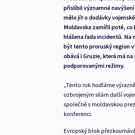
přislíbil významné navýšen
mělo jít o dodávky vojensk
Moldavska zamířil poté, co 
hlášena řada incidentů. Na 
být tento proruský region v
obává i Gruzie, která má n
podporovanými režimy.
„Tento rok hodláme výrazně
ozbrojeným silám další vojen
společně s moldavskou prez
konferenci.
Evropský blok přezkoumává 