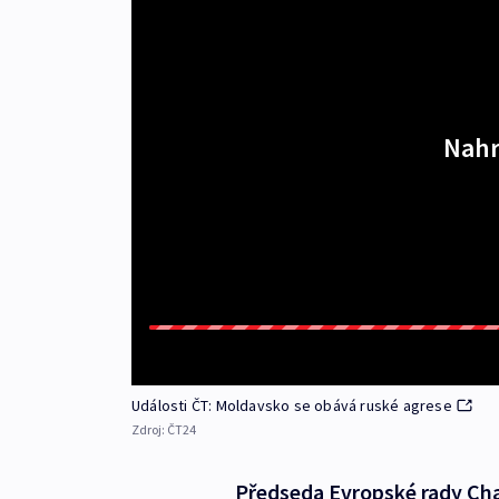
Nahr
Události ČT: Moldavsko se obává ruské agrese
Zdroj:
ČT24
Předseda Evropské rady Cha