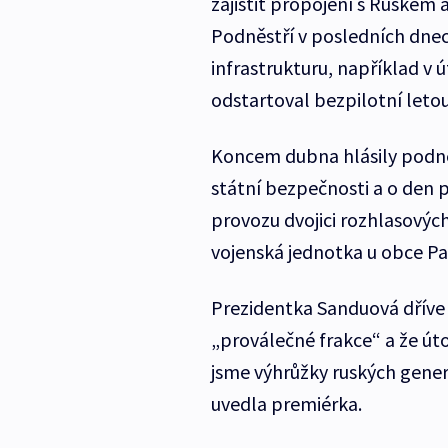
zajistit propojení s Ruskem 
Podněstří v posledních dnech
infrastrukturu, například v ú
odstartoval bezpilotní leto
Koncem dubna hlásily podně
státní bezpečnosti a o den p
provozu dvojici rozhlasových
vojenská jednotka u obce Pa
Prezidentka Sanduová dříve 
„proválečné frakce“ a že úto
jsme výhrůžky ruských generá
uvedla premiérka.