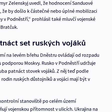
ymyr Zelenskyj uvedl, že hodnocení Sanduové
t, že by došlo k částečné nebo úplné mobilizaci
y v Podněstří,“ prohlásil také mluvčí vojenské
 Bratčuk.
atnáct set ruských vojáků
í na levém břehu Dněstru ovládají od rozpadu
s podporou Moskvy. Rusko v Podněstří udržuje
ruba patnáct stovek vojáků. Z něj teď podle
 rodin ruských důstojníků a vojáci mají být v
kontrolní stanoviště po celém území
ují vojenskou přítomnost v ulicích. Ukrajina na