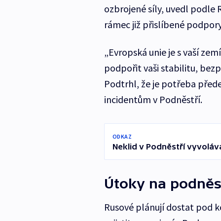
ozbrojené síly, uvedl podle
rámec již přislíbené podpory
„Evropská unie je s vaší zemí
podpořit vaši stabilitu, bez
Podtrhl, že je potřeba předej
incidentům v Podněstří.
ODKAZ
Neklid v Podněstří vyvoláv
Útoky na podněs
Rusové plánují dostat pod k