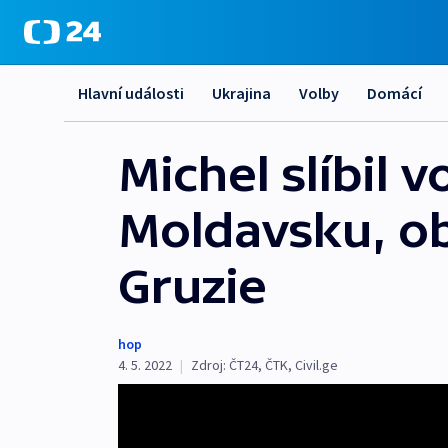
Hlavní události
Ukrajina
Volby
Domácí
Michel slíbil
Moldavsku, ob
Gruzie
hop
4. 5. 2022
|
Zdroj:
ČT24
,
ČTK
,
Civil.ge