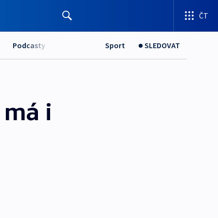
ČT
Podcasty
Sport
SLEDOVAT
 má i