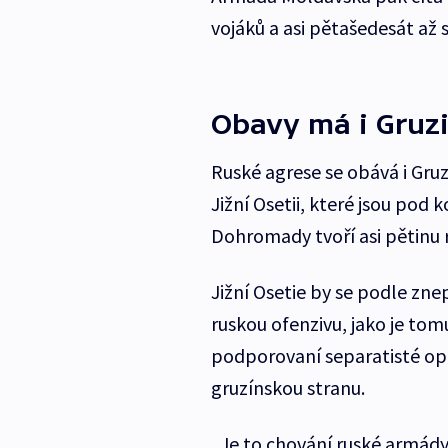
vojáků a asi pětašedesát až 
Obavy má i Gruz
Ruské agrese se obává i Gru
Jižní Osetii, které jsou po
Dohromady tvoří asi pětinu 
Jižní Osetie by se podle zn
ruskou ofenzivu, jako je tom
podporovaní separatisté op
gruzínskou stranu.
„Je to chování ruské armády,