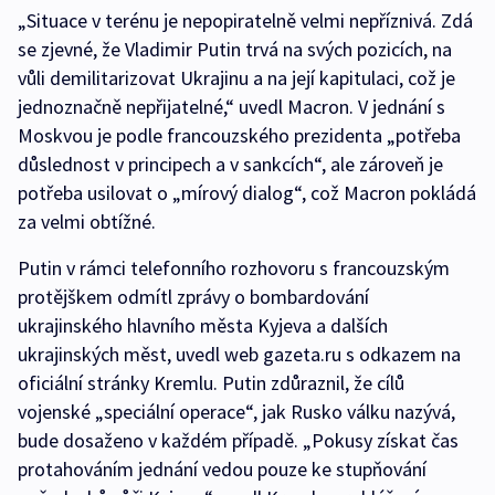
„Situace v terénu je nepopiratelně velmi nepříznivá. Zdá
se zjevné, že Vladimir Putin trvá na svých pozicích, na
vůli demilitarizovat Ukrajinu a na její kapitulaci, což je
jednoznačně nepřijatelné,“ uvedl Macron. V jednání s
Moskvou je podle francouzského prezidenta „potřeba
důslednost v principech a v sankcích“, ale zároveň je
potřeba usilovat o „mírový dialog“, což Macron pokládá
za velmi obtížné.
Putin v rámci telefonního rozhovoru s francouzským
protějškem odmítl zprávy o bombardování
ukrajinského hlavního města Kyjeva a dalších
ukrajinských měst, uvedl web gazeta.ru s odkazem na
oficiální stránky Kremlu. Putin zdůraznil, že cílů
vojenské „speciální operace“, jak Rusko válku nazývá,
bude dosaženo v každém případě. „Pokusy získat čas
protahováním jednání vedou pouze ke stupňování