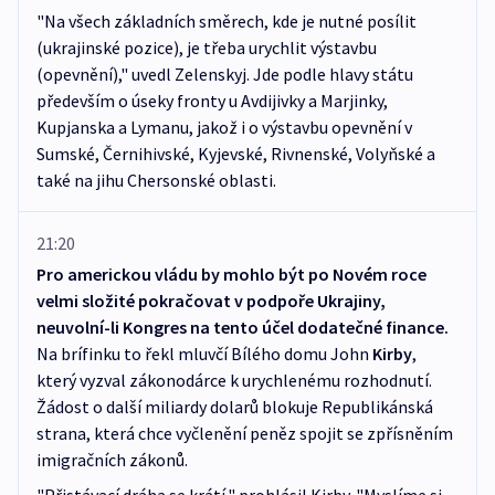
"Na všech základních směrech, kde je nutné posílit
(ukrajinské pozice), je třeba urychlit výstavbu
(opevnění)," uvedl Zelenskyj. Jde podle hlavy státu
především o úseky fronty u Avdijivky a Marjinky,
Kupjanska a Lymanu, jakož i o výstavbu opevnění v
Sumské, Černihivské, Kyjevské, Rivnenské, Volyňské a
také na jihu Chersonské oblasti.
21:20
Pro americkou vládu by mohlo být po Novém roce
velmi složité pokračovat v podpoře Ukrajiny,
neuvolní-li Kongres na tento účel dodatečné finance.
Na brífinku to řekl mluvčí Bílého domu John
Kirby
,
který vyzval zákonodárce k urychlenému rozhodnutí.
Žádost o další miliardy dolarů blokuje Republikánská
strana, která chce vyčlenění peněz spojit se zpřísněním
imigračních zákonů.