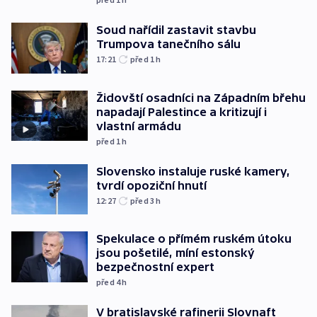
Soud nařídil zastavit stavbu
Trumpova tanečního sálu
17:21
před 1
h
Židovští osadníci na Západním břehu
napadají Palestince a kritizují i
vlastní armádu
před 1
h
Slovensko instaluje ruské kamery,
tvrdí opoziční hnutí
12:27
před 3
h
Spekulace o přímém ruském útoku
jsou pošetilé, míní estonský
bezpečnostní expert
před 4
h
V bratislavské rafinerii Slovnaft