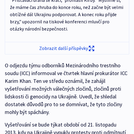
"Přistávací dráha se krátí," prohlásil Kirby. "Myslíme si,
že máme čas zhruba do konce roku, než začne být velmi
obtížné dál Ukrajinu podporovat. A konec roku přijde
brzy," upozornil na tiskové konferenci mluvčí pro
otázky národní bezpečnosti.
Zobrazit další příspěvky
O odjezdu týmu odborníků Mezinárodního trestního
soudu (ICC) informoval ve čtvrtek hlavní prokurátor ICC
Karim Khan. Ten ve středu oznámil, že zahájil
vyšetřování možných válečných zločinů, zločinů proti
lidskosti či genocidy na Ukrajině. Uvedl, že shledal
dostatek důvodů pro to se domnívat, že tyto zločiny
mohly být spáchány.
Vyšetřování se bude týkat období od 21. listopadu
2013, kdy na Ukrajině vypukly protesty proti odmítnutí