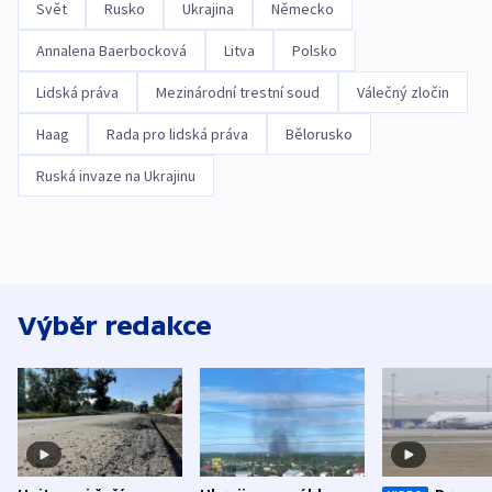
Svět
Rusko
Ukrajina
Německo
Annalena Baerbocková
Litva
Polsko
Lidská práva
Mezinárodní trestní soud
Válečný zločin
Haag
Rada pro lidská práva
Bělorusko
Ruská invaze na Ukrajinu
Výběr redakce