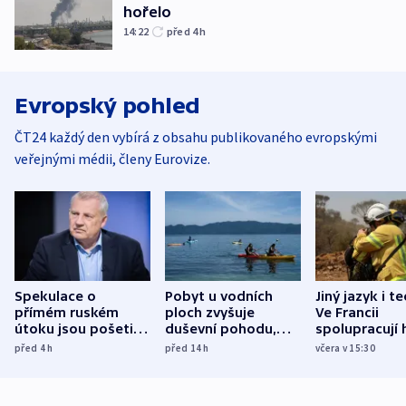
hořelo
14:22
před 4
h
Evropský pohled
ČT24 každý den vybírá z obsahu publikovaného evropskými
veřejnými médii, členy Eurovize.
Spekulace o
Pobyt u vodních
Jiný jazyk i t
přímém ruském
ploch zvyšuje
Ve Francii
útoku jsou pošetilé,
duševní pohodu,
spolupracují h
míní estonský
ukázala
různých zemí
před 4
h
před 14
h
včera v 15:30
bezpečnostní
mezinárodní studie
expert