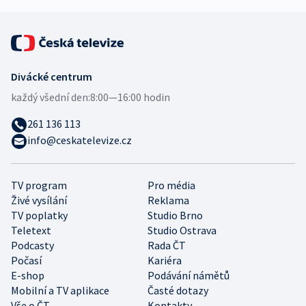
Divácké centrum
každý všední den:
8:00—16:00 hodin
261 136 113
info@ceskatelevize.cz
TV program
Pro média
Živé vysílání
Reklama
TV poplatky
Studio Brno
Teletext
Studio Ostrava
Podcasty
Rada ČT
Počasí
Kariéra
E-shop
Podávání námětů
Mobilní a TV aplikace
Časté dotazy
Vše o ČT
Kontakty