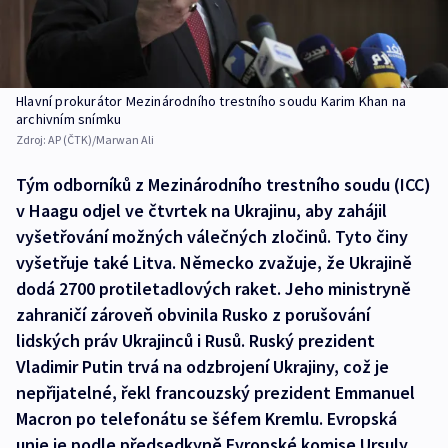
Hlavní prokurátor Mezinárodního trestního soudu Karim Khan na
archivním snímku
Zdroj:
AP (ČTK)/Marwan Ali
Tým odborníků z Mezinárodního trestního soudu (ICC)
v Haagu odjel ve čtvrtek na Ukrajinu, aby zahájil
vyšetřování možných válečných zločinů. Tyto činy
vyšetřuje také Litva. Německo zvažuje, že Ukrajině
dodá 2700 protiletadlových raket. Jeho ministryně
zahraničí zároveň obvinila Rusko z porušování
lidských práv Ukrajinců i Rusů. Ruský prezident
Vladimir Putin trvá na odzbrojení Ukrajiny, což je
nepřijatelné, řekl francouzský prezident Emmanuel
Macron po telefonátu se šéfem Kremlu. Evropská
unie je podle předsedkyně Evropské komise Ursuly