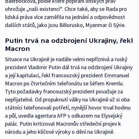
Baerbocková, podle které popírání lidských práv
ohrožuje „naši existenci“. Chce také, aby se Rada pro
lidská práva více zaměřila na jednání a odpovědnost
dalších států, jako jsou Bělorusko, Myanmar či Sýrie.
Putin trvá na odzbrojení Ukrajiny, řekl
Macron
Situace na Ukrajině je nadále velmi nepříznivá a ruský
prezident Vladimir Putin dál trvá na odzbrojení Ukrajiny
a její kapitulaci, řekl francouzský prezident Emmanuel
Macron po čtvrtečním telefonátu se šéfem Kremlu.
Tyto požadavky francouzský prezident považuje za
nepřijatelné. Od propuknutí války na Ukrajině už si oba
státníci telefonovali potřetí, nynější hovor trval hodinu
a půl, uvedla agentura AFP s odkazem na Elysejský
palác. Putin kritizoval Macronův středeční projev k
národu a jeho klíčové výroky o dění na Ukrajině.