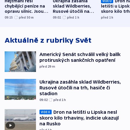
Hejtmani řeší
Ukrajina zasáhla
Dron n
VIDEO
chybějící peníze na
sklad Wildberries,
letišti u Lips
opravu silnic. Jsou
Rusové útočili na
skoro kilo trh
nenárokové, namítá
trh, hasiče či
indicie ukazuj
09:15
před 50
m
09:02
před 1
h
před 1
h
ministerstvo
stadion
Rusko
Aktuálně z rubriky
Svět
Americký Senát schválil velký balík
protiruských sankčních opatření
před 29
m
Ukrajina zasáhla sklad Wildberries,
Rusové útočili na trh, hasiče či
stadion
09:02
před 1
h
Dron na letišti u Lipska nesl
VIDEO
skoro kilo trhaviny, indicie ukazují
na Rusko
před 1
h