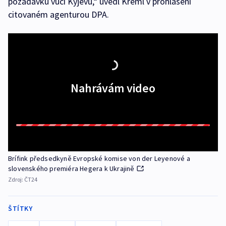
požadavků vůči Kyjevu,“ uvedl Kreml v prohlášení
citovaném agenturou DPA.
Nahrávám video
Brífink předsedkyně Evropské komise von der Leyenové a
slovenského premiéra Hegera k Ukrajině
Zdroj:
ČT24
ŠTÍTKY