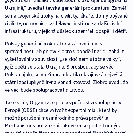
„Vyšetřování začalo v souvislosti s ozbrojenou agresí na
Ukrajině,“ uvedla litevská generální prokuratura. Zaměří
se na „vojenské útoky na civilisty, lékaře, domy obývané
civilisty, nemocnice, vzdělávací instituce a další civilní
infrastrukturu, v jejichž důsledku zemřeli dospělí i děti“.
Polský generální prokurátor a zároveň ministr
spravedlnosti Zbigniew Ziobro v pondělí nařídil zahájit
vyšetřování v souvislosti „se zločinem útočné války“,
jejíž obětí se stala Ukrajina. S prosbou, aby se věci
Polsko ujalo, se na Ziobra obrátila ukrajinská nejvyšší
státní zástupkyně Iryna Venediktovová. Ziobro uvedl, že
ve věci bude spolupracovat s Litvou.
Také státy Organizace pro bezpečnost a spolupráci v
Evropě (OBSE) chce vytvořit expertní misi, která by
možné porušení mezinárodního práva prověřila.
Mechanismus pro zřízení takové mise podle Londýna