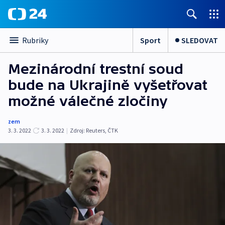
Sport
SLEDOVAT
Rubriky
Mezinárodní trestní soud
bude na Ukrajině vyšetřovat
možné válečné zločiny
zem
3. 3. 2022
3. 3. 2022
|
Zdroj:
Reuters
,
ČTK