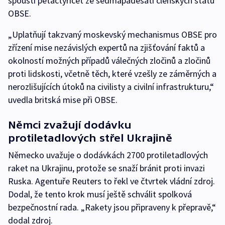
spouští pětačtyřicet ze sedmapadesáti členských států
OBSE.
„Uplatňují takzvaný moskevský mechanismus OBSE pro
zřízení mise nezávislých expertů na zjišťování faktů a
okolností možných případů válečných zločinů a zločinů
proti lidskosti, včetně těch, které vzešly ze záměrných a
nerozlišujících útoků na civilisty a civilní infrastrukturu,“
uvedla britská mise při OBSE.
Němci zvažují dodávku
protiletadlových střel Ukrajině
Německo uvažuje o dodávkách 2700 protiletadlových
raket na Ukrajinu, protože se snaží bránit proti invazi
Ruska. Agentuře Reuters to řekl ve čtvrtek vládní zdroj.
Dodal, že tento krok musí ještě schválit spolková
bezpečnostní rada. „Rakety jsou připraveny k přepravě,“
dodal zdroj.