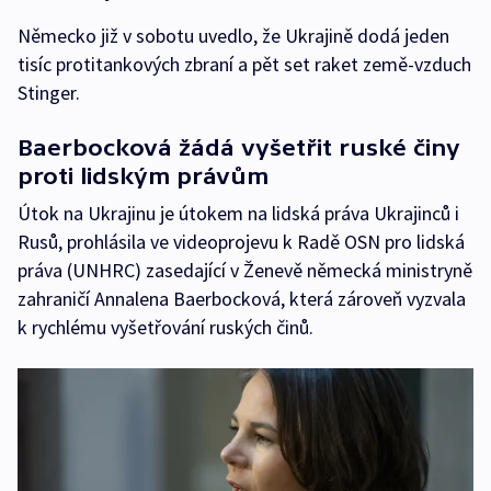
Německo již v sobotu uvedlo, že Ukrajině dodá jeden
tisíc protitankových zbraní a pět set raket země-vzduch
Stinger.
Baerbocková žádá vyšetřit ruské činy
proti lidským právům
Útok na Ukrajinu je útokem na lidská práva Ukrajinců i
Rusů, prohlásila ve videoprojevu k Radě OSN pro lidská
práva (UNHRC) zasedající v Ženevě německá ministryně
zahraničí Annalena Baerbocková, která zároveň vyzvala
k rychlému vyšetřování ruských činů.