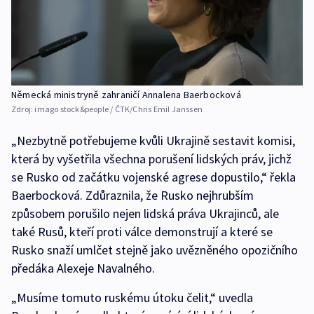
Německá ministryně zahraničí Annalena Baerbocková
Zdroj:
imago stock&people / ČTK/Chris Emil Janssen
„Nezbytně potřebujeme kvůli Ukrajině sestavit komisi,
která by vyšetřila všechna porušení lidských práv, jichž
se Rusko od začátku vojenské agrese dopustilo,“ řekla
Baerbocková. Zdůraznila, že Rusko nejhrubším
způsobem porušilo nejen lidská práva Ukrajinců, ale
také Rusů, kteří proti válce demonstrují a které se
Rusko snaží umlčet stejně jako uvězněného opozičního
předáka Alexeje Navalného.
„Musíme tomuto ruskému útoku čelit,“ uvedla