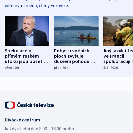
veřejnými médii, členy Eurovize.
Spekulace o
Pobyt u vodních
Jiný jazyk i t
přímém ruském
ploch zvyšuje
Ve Francii
útoku jsou pošetilé,
duševní pohodu,
spolupracují h
míní estonský
ukázala
různých zemí
před 10
h
před 20
h
6. 8. 2026
bezpečnostní
mezinárodní studie
expert
Divácké centrum
každý všední den:
8:00—16:00 hodin