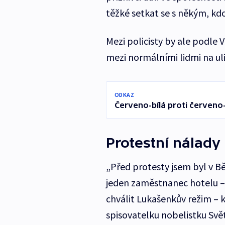
těžké setkat se s někým, k
Mezi policisty by ale podle 
mezi normálními lidmi na ulic
ODKAZ
Červeno-bílá proti červeno-
Protestní nálady
„Před protesty jsem byl v Běl
jeden zaměstnanec hotelu –⁠
chválit Lukašenkův režim – k
spisovatelku nobelistku Světl