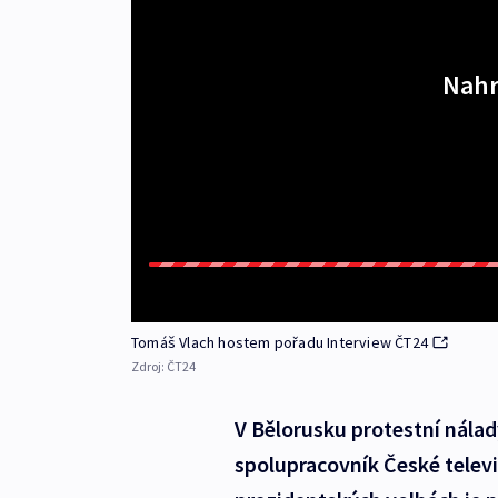
Nahr
Tomáš Vlach hostem pořadu Interview ČT24
Zdroj:
ČT24
V Bělorusku protestní nálady
spolupracovník České telev