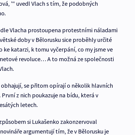
ová, '“ uvedl Vlach s tím, že podobných
ho.
podle Vlacha prostoupena protestními náladami
ětské doby v Bělorusku sice proběhly určité
o ke katarzi, k tomu vyčerpání, co my jsme ve
ametové revoluce… A to možná ze společnosti
Vlach.
obhajují, se přitom opírají o několik hlavních
První z nich poukazuje na bídu, která v
esátých letech.
m způsobem si Lukašenko zakonzervoval
 novináře argumentují tím, že v Bělorusku je