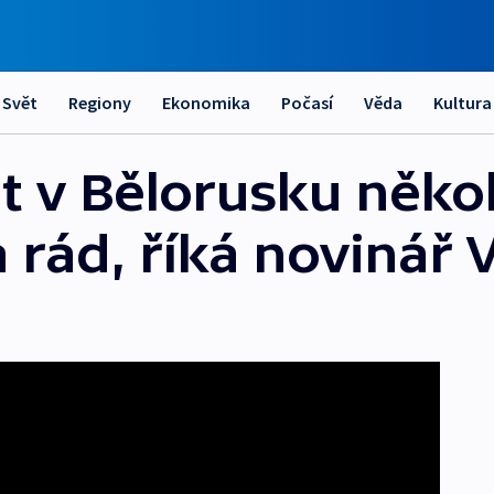
Svět
Regiony
Ekonomika
Počasí
Věda
Kultura
at v Bělorusku něko
rád, říká novinář 