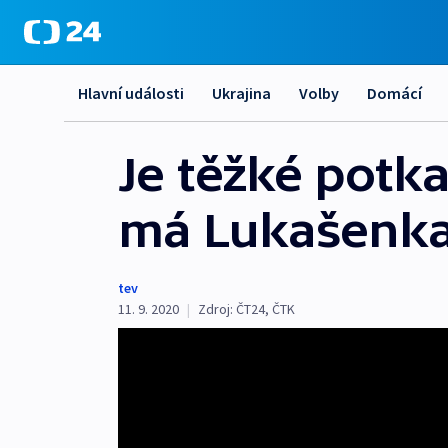
Hlavní události
Ukrajina
Volby
Domácí
Je těžké potk
má Lukašenka 
tev
11. 9. 2020
|
Zdroj:
ČT24
,
ČTK