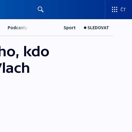
ČT
Podcasty
Sport
SLEDOVAT
ho, kdo
Vlach