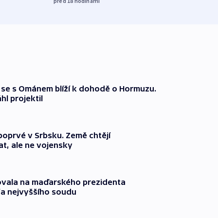
před 18
hodinami
že se s Ománem blíží k dohodě o Hormuzu.
l projektil
 poprvé v Srbsku. Země chtějí
t, ale ne vojensky
ovala na maďarského prezidenta
fa nejvyššího soudu