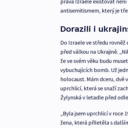
práva Izraele existovat není
antisemitismem, který je tře
Dorazili i ukrajin
Do Izraele ve středu rovněž 
před válkou na Ukrajině. „N
že ve svém věku budu muset 
vybuchujících bomb. Už jedno
holocaust. Mám dceru, dvě v
uprchlicí, která se snaží zac
Žylynská v letadle před odl
„Byla jsem uprchlicí v roce 1
žena, která přiletěla s další