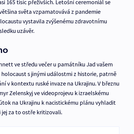
si 165 tisíc přeživších. Letošní ceremoniál se
a většina světa vzpamatovává z pandemie
 holocaustu vystavila zvýšenému zdravotnímu
ůsledku uzávěr.
ho
ennett ve středu večer u památníku Jad vašem
 holocaust s jinými událostmi z historie, patrně
ní v kontextu ruské invaze na Ukrajinu. V březnu
myr Zelenskyj ve videoprojevu k izraelskému
útok na Ukrajinu k nacistickému plánu vyhladit
 jej za to ostře kritizovali.