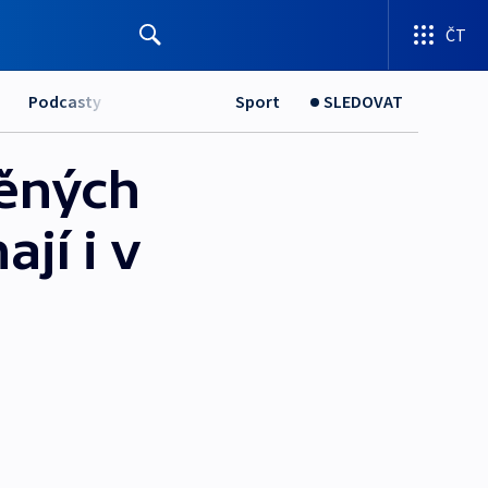
ČT
Podcasty
Sport
SLEDOVAT
děných
jí i v