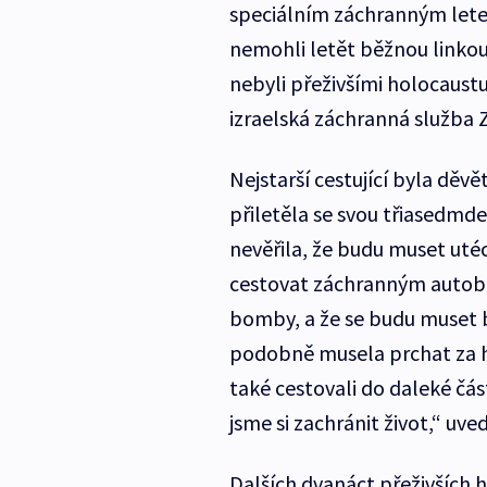
speciálním záchranným lete
nemohli letět běžnou linkou.
nebyli přeživšími holocaustu
izraelská záchranná služba 
Nejstarší cestující byla děv
přiletěla se svou třiasedmde
nevěřila, že budu muset uté
cestovat záchranným autob
bomby, a že se budu muset b
podobně musela prchat za ho
také cestovali do daleké čás
jsme si zachránit život,“ uved
Dalších dvanáct přeživších h