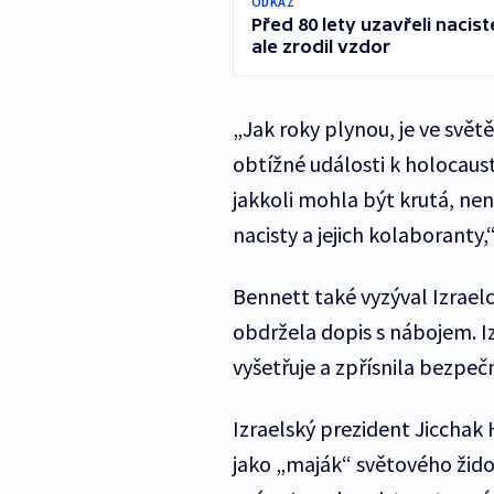
ODKAZ
Před 80 lety uzavřeli nacist
ale zrodil vzdor
„Jak roky plynou, je ve světě 
obtížné události k holocaust
jakkoli mohla být krutá, ne
nacisty a jejich kolaboranty,
Bennett také vyzýval Izraelc
obdržela dopis s nábojem. I
vyšetřuje a zpřísnila bezpeč
Izraelský prezident Jicchak
jako „maják“ světového žido