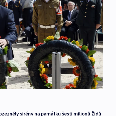
 rozezněly sirény na památku šesti milionů Židů