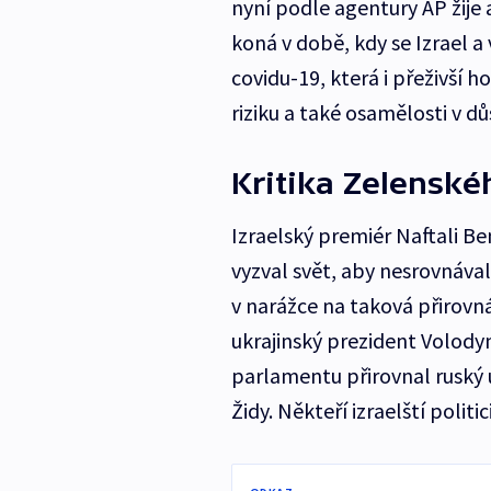
nyní podle agentury AP žije a
koná v době, kdy se Izrael 
covidu-19, která i přeživší
riziku a také osamělosti v d
Kritika Zelenské
Izraelský premiér Naftali B
vyzval svět, aby nesrovnával
v narážce na taková přirovná
ukrajinský prezident Volody
parlamentu přirovnal ruský 
Židy. Někteří izraelští politici