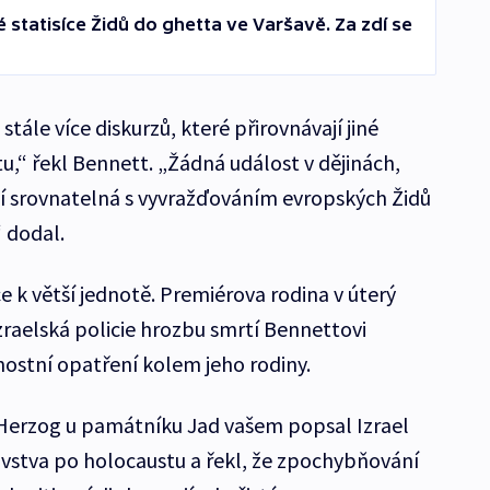
é statisíce Židů do ghetta ve Varšavě. Za zdí se
stále více diskurzů, které přirovnávají jiné
u,“ řekl Bennett. „Žádná událost v dějinách,
ní srovnatelná s vyvražďováním evropských Židů
“ dodal.
e k větší jednotě. Premiérova rodina v úterý
zraelská policie hrozbu smrtí Bennettovi
nostní opatření kolem jeho rodiny.
 Herzog u památníku Jad vašem popsal Izrael
vstva po holocaustu a řekl, že zpochybňování