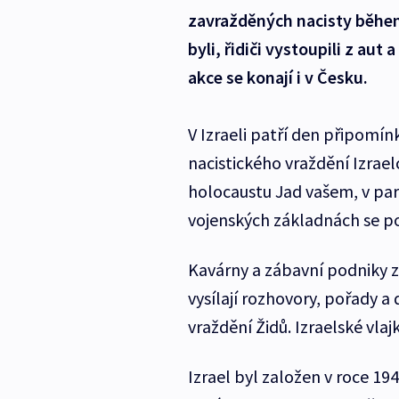
zavražděných nacisty během 
byli, řidiči vystoupili z au
akce se konají i v Česku.
V Izraeli patří den připomín
nacistického vraždění Izrael
holocaustu Jad vašem, v parl
vojenských základnách se p
Kavárny a zábavní podniky zů
vysílají rozhovory, pořady 
vraždění Židů. Izraelské vlajk
Izrael byl založen v roce 19