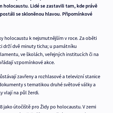
holocaustu. Lidé se zastavili tam, kde právě
t a postáli se skloněnou hlavou. Připomínkové
ky holocaustu k nejsmutnějším v roce. Za oběti
ci drží dvě minuty ticha; u památníku
amentu, ve školách, veřejných institucích či na
ořádají vzpomínkové akce.
stávají zavřeny a rozhlasové a televizní stanice
a dokumenty s tematikou druhé světové války a
y vlají na půl žerdi.
48 jako útočiště pro Židy po holocaustu. V zemi