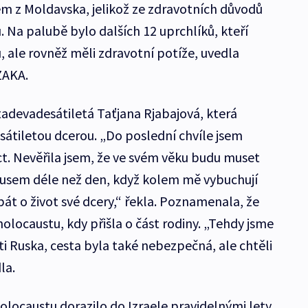
m z Moldavska, jelikož ze zdravotních důvodů
 Na palubě bylo dalších 12 uprchlíků, kteří
, ale rovněž měli zdravotní potíže, uvedla
ZAKA.
ětadevadesátiletá Taťjana Rjabajová, která
sátiletou dcerou. „Do poslední chvíle jsem
ct. Nevěřila jsem, že ve svém věku budu muset
usem déle než den, když kolem mě vybuchují
át o život své dcery,“ řekla. Poznamenala, že
locaustu, kdy přišla o část rodiny. „Tehdy jsme
ti Ruska, cesta byla také nebezpečná, ale chtěli
la.
olocaustu dorazilo do Izraele pravidelnými lety