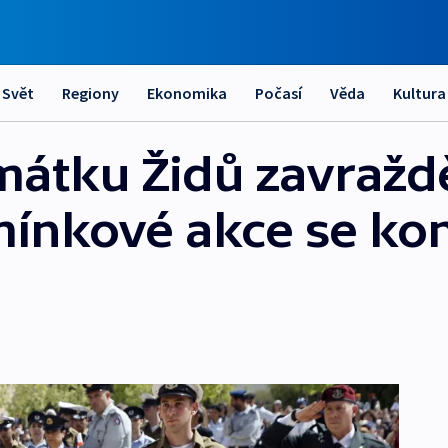
Svět
Regiony
Ekonomika
Počasí
Věda
Kultura
památku Židů zavraž
ínkové akce se kona