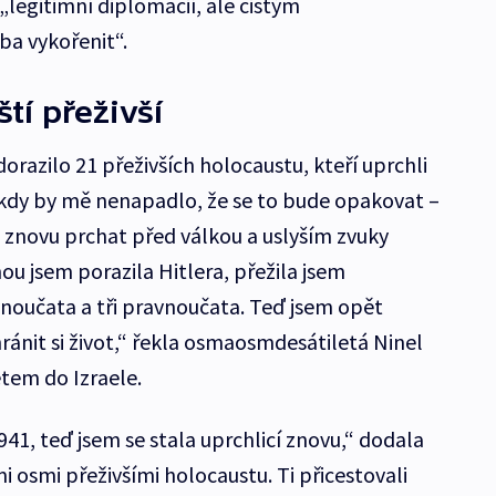
 „legitimní diplomacií, ale čistým
ba vykořenit“.
ští přeživší
dorazilo 21 přeživších holocaustu, kteří uprchli
ikdy by mě nenapadlo, že se to bude opakovat –
znovu prchat před válkou a uslyším zvuky
u jsem porazila Hitlera, přežila jsem
noučata a tři pravnoučata. Teď jsem opět
hránit si život,“ řekla osmaosmdesátiletá Ninel
etem do Izraele.
941, teď jsem se stala uprchlicí znovu,“ dodala
mi osmi přeživšími holocaustu. Ti přicestovali