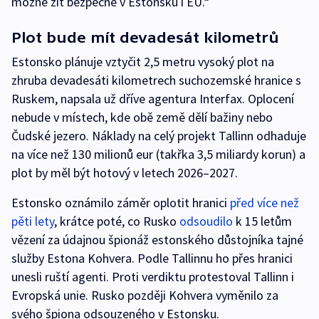
možné žít bezpečně v Estonsku i EU.“
Plot bude mít devadesát kilometrů
Estonsko plánuje vztyčit 2,5 metru vysoký plot na
zhruba devadesáti kilometrech suchozemské hranice s
Ruskem, napsala už dříve agentura Interfax. Oplocení
nebude v místech, kde obě země dělí bažiny nebo
Čudské jezero. Náklady na celý projekt Tallinn odhaduje
na více než 130 milionů eur (takřka 3,5 miliardy korun) a
plot by měl být hotový v letech 2026–2027.
Estonsko oznámilo záměr oplotit hranici
před více než
pěti lety
, krátce poté, co Rusko
odsoudilo
k 15 letům
vězení za údajnou špionáž estonského důstojníka tajné
služby Estona Kohvera. Podle Tallinnu ho přes hranici
unesli ruští agenti. Proti verdiktu protestoval Tallinn i
Evropská unie. Rusko později Kohvera vyměnilo za
svého špiona odsouzeného v Estonsku.