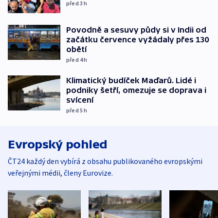
před 3
h
Povodně a sesuvy půdy si v Indii od
začátku července vyžádaly přes 130
obětí
před 4
h
Klimatický budíček Maďarů. Lidé i
podniky šetří, omezuje se doprava i
svícení
před 5
h
Evropský pohled
ČT24 každý den vybírá z obsahu publikovaného evropskými
veřejnými médii, členy Eurovize.