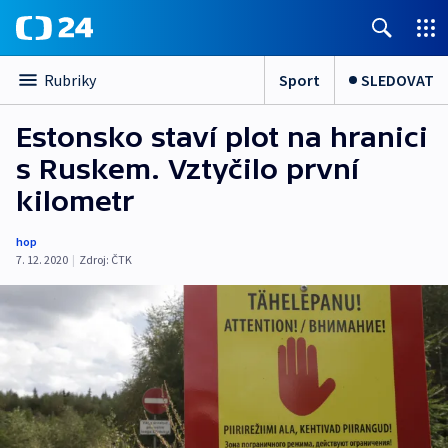
Sport
SLEDOVAT
Rubriky
Estonsko staví plot na hranici
s Ruskem. Vztyčilo první
kilometr
hop
7. 12. 2020
|
Zdroj:
ČTK