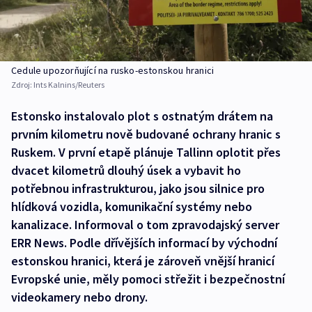
Cedule upozorňující na rusko-estonskou hranici
Zdroj:
Ints Kalnins/Reuters
Estonsko instalovalo plot s ostnatým drátem na
prvním kilometru nově budované ochrany hranic s
Ruskem. V první etapě plánuje Tallinn oplotit přes
dvacet kilometrů dlouhý úsek a vybavit ho
potřebnou infrastrukturou, jako jsou silnice pro
hlídková vozidla, komunikační systémy nebo
kanalizace. Informoval o tom zpravodajský server
ERR News. Podle dřívějších informací by východní
estonskou hranici, která je zároveň vnější hranicí
Evropské unie, měly pomoci střežit i bezpečnostní
videokamery nebo drony.