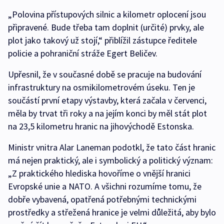
„Polovina přístupových silnic a kilometr oplocení jsou
připravené. Bude třeba tam doplnit (určité) prvky, ale
plot jako takový už stojí,“ přiblížil zástupce ředitele
policie a pohraniční stráže Egert Beličev.
Upřesnil, že v současné době se pracuje na budování
infrastruktury na osmikilometrovém úseku. Ten je
součástí první etapy výstavby, která začala v červenci,
měla by trvat tři roky a na jejím konci by měl stát plot
na 23,5 kilometru hranic na jihovýchodě Estonska.
Ministr vnitra Alar Laneman podotkl, že tato část hranic
má nejen praktický, ale i symbolický a politický význam:
„Z praktického hlediska hovoříme o vnější hranici
Evropské unie a NATO. A všichni rozumíme tomu, že
dobře vybavená, opatřená potřebnými technickými
prostředky a střežená hranice je velmi důležitá, aby bylo