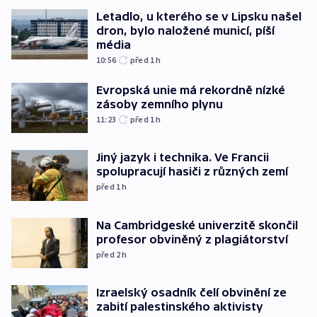
Letadlo, u kterého se v Lipsku našel
dron, bylo naložené municí, píší
média
10:56
před 1
h
Evropská unie má rekordně nízké
zásoby zemního plynu
11:23
před 1
h
Jiný jazyk i technika. Ve Francii
spolupracují hasiči z různých zemí
před 1
h
Na Cambridgeské univerzitě skončil
profesor obviněný z plagiátorství
před 2
h
Izraelský osadník čelí obvinění ze
zabití palestinského aktivisty