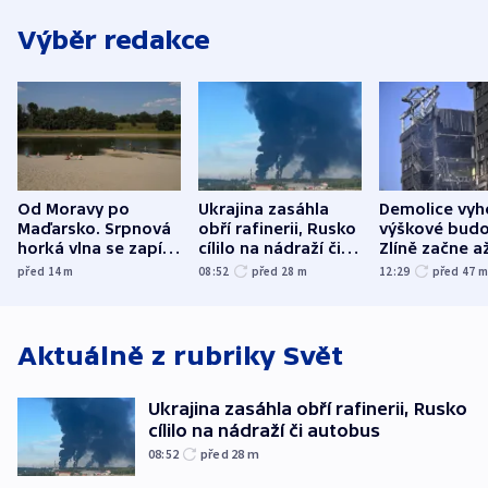
Výběr redakce
Od Moravy po
Ukrajina zasáhla
Demolice vyh
Maďarsko. Srpnová
obří rafinerii, Rusko
výškové budo
horká vlna se zapíše
cílilo na nádraží či
Zlíně začne a
do dějin
autobus
následujících
před 14
m
08:52
před 28
m
12:29
před 47
klimatologie
Aktuálně z rubriky
Svět
Ukrajina zasáhla obří rafinerii, Rusko
cílilo na nádraží či autobus
08:52
před 28
m