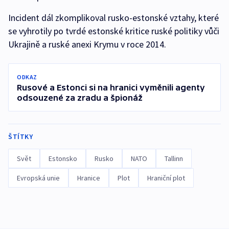
Incident dál zkomplikoval rusko-estonské vztahy, které
se vyhrotily po tvrdé estonské kritice ruské politiky vůči
Ukrajině a ruské anexi Krymu v roce 2014.
ODKAZ
Rusové a Estonci si na hranici vyměnili agenty
odsouzené za zradu a špionáž
ŠTÍTKY
Svět
Estonsko
Rusko
NATO
Tallinn
Evropská unie
Hranice
Plot
Hraniční plot