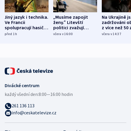
Jiný jazyk i technika.
„Musíme zapojit
Na Ukrajině j
Ve Francii
ženy.“ Litevští
zadržováni o
spolupracují hasiči z
politici zvažují
z více než 50 
různých zemí
dohodu o
Bojovali na s
před 1
h
včera v 16:00
včera v 14:37
demografii
Ruska
Divácké centrum
každý všední den:
8:00—16:00 hodin
261 136 113
info@ceskatelevize.cz