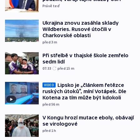
Právě teď
Ukrajina znovu zasáhla sklady
Wildberies. Rusové útočili v
Charkovské oblasti
před 3
m
Při střelbě v thajské škole zemřelo
sedm lidí
07:33
před 15
m
Lipsko je „článkem řetězce
VIDEO
ruských útoků“, míní Votápek. Dle
Kotena za tím může být kdokoli
před 56
m
V Kongu hrozí mutace eboly, obávají
se virologové
před 1
h