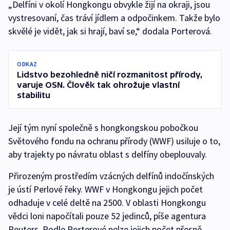
„Delfíni v okolí Hongkongu obvykle žijí na okraji, jsou
vystresovaní, čas tráví jídlem a odpočinkem. Takže bylo
skvělé je vidět, jak si hrají, baví se,“ dodala Porterová.
ODKAZ
Lidstvo bezohledně ničí rozmanitost přírody,
varuje OSN. Člověk tak ohrožuje vlastní
stabilitu
Její tým nyní společně s hongkongskou pobočkou
Světového fondu na ochranu přírody (WWF) usiluje o to,
aby trajekty po návratu oblast s delfíny obeplouvaly.
Přirozeným prostředím vzácných delfínů indočínských
je ústí Perlové řeky. WWF v Hongkongu jejich počet
odhaduje v celé deltě na 2500. V oblasti Hongkongu
vědci loni napočítali pouze 52 jedinců, píše agentura
Reuters. Podle Porterové nelze jejich počet přesně