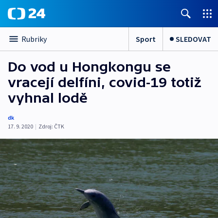
Sport
SLEDOVAT
Rubriky
Do vod u Hongkongu se
vracejí delfíni, covid-19 totiž
vyhnal lodě
dk
17. 9. 2020
|
Zdroj:
ČTK