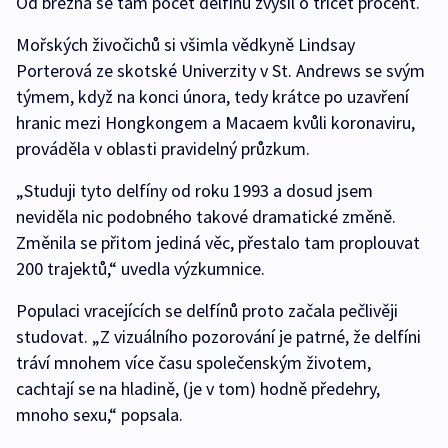
Od března se tam počet delfínů zvýšil o třicet procent.
Mořských živočichů si všimla vědkyně Lindsay
Porterová ze skotské Univerzity v St. Andrews se svým
týmem, když na konci února, tedy krátce po uzavření
hranic mezi Hongkongem a Macaem kvůli koronaviru,
prováděla v oblasti pravidelný průzkum.
„Studuji tyto delfíny od roku 1993 a dosud jsem
neviděla nic podobného takové dramatické změně.
Změnila se přitom jediná věc, přestalo tam proplouvat
200 trajektů,“ uvedla výzkumnice.
Populaci vracejících se delfínů proto začala pečlivěji
studovat. „Z vizuálního pozorování je patrné, že delfíni
tráví mnohem více času společenským životem,
cachtají se na hladině, (je v tom) hodně předehry,
mnoho sexu,“ popsala.