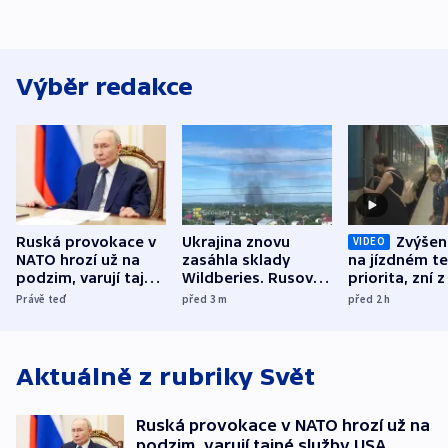
Výběr redakce
Ruská provokace v
Ukrajina znovu
Zvýšení
VIDEO
NATO hrozí už na
zasáhla sklady
na jízdném te
podzim, varují tajné
Wildberies. Rusové
priorita, zní z
služby USA
útočili v Charkovské
Právě teď
před 3
m
před 2
h
oblasti
Aktuálně z rubriky
Svět
Ruská provokace v NATO hrozí už na
podzim, varují tajné služby USA