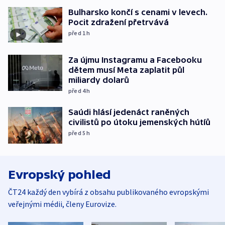
Bulharsko končí s cenami v levech.
Pocit zdražení přetrvává
před 1
h
Za újmu Instagramu a Facebooku
dětem musí Meta zaplatit půl
miliardy dolarů
před 4
h
Saúdi hlásí jedenáct raněných
civilistů po útoku jemenských hútíů
před 5
h
Evropský pohled
ČT24 každý den vybírá z obsahu publikovaného evropskými
veřejnými médii, členy Eurovize.