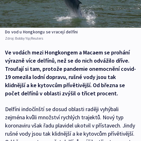
Do vod u Hongkongu se vracejí delfíni
Zdroj:
Bobby Yip/Reuters
Ve vodách mezi Hongkongem a Macaem se prohání
výrazně více delfínů, než se do nich odvážilo dříve.
Troufají si tam, protože pandemie onemocnění covid-
19 omezila lodní dopravu, rušné vody jsou tak
klidnější a ke kytovcům přívětivější. Od března se
počet delfínů v oblasti zvýšil o třicet procent.
Delfíni indočínští se dosud oblasti raději vyhýbali
zejména kvůli množství rychlých trajektů. Nový typ
koronaviru však řadu plavidel ukotvil v přístavech. Jindy
rušné vody jsou tak klidnější a ke kytovcům přívětivější.