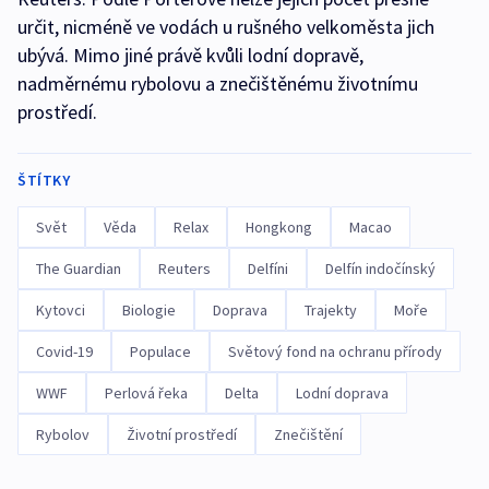
určit, nicméně ve vodách u rušného velkoměsta jich
ubývá. Mimo jiné právě kvůli lodní dopravě,
nadměrnému rybolovu a znečištěnému životnímu
prostředí.
ŠTÍTKY
Svět
Věda
Relax
Hongkong
Macao
The Guardian
Reuters
Delfíni
Delfín indočínský
Kytovci
Biologie
Doprava
Trajekty
Moře
Covid-19
Populace
Světový fond na ochranu přírody
WWF
Perlová řeka
Delta
Lodní doprava
Rybolov
Životní prostředí
Znečištění