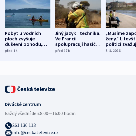
Pobyt u vodních
Jiný jazyk i technika.
„Musíme zapo
ploch zvyšuje
Ve Francii
ženy.“ Litevšt
duševní pohodu,
spolupracují hasiči z
politici zvažuj
ukázala
různých zemí
dohodu o
před 1
h
před 17
h
5. 8. 2026
mezinárodní studie
demografii
Divácké centrum
každý všední den:
8:00—16:00 hodin
261 136 113
info@ceskatelevize.cz