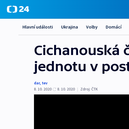
Hlavní události
Ukrajina
Volby
Domácí
Cichanouská č
jednotu v pos
dar
,
tev
8. 10. 2020
8. 10. 2020
|
Zdroj:
ČTK