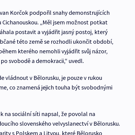
 Ivan Korčok podpořil snahy demonstrujících
ou Cichanouskou. „Měl jsem možnost potkat
hala postavit a vyjádřit jasný postoj, který
 Občané této země se rozhodli ukončit období,
 během kterého nemohli vyjádřit svůj názor,
 po svobodě a demokracii,“ uvedl.
 vládnout v Bělorusku, je pouze v rukou
e, co znamená jejich touha být svobodnými
 na sociální síti napsal, že povolal na
doucího slovenského velvyslanectví v Bělorusku.
rity s Polskem a Litvou, které Bělorusko