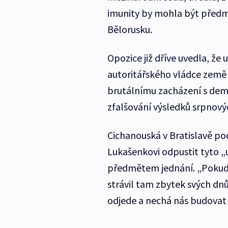
imunity by mohla být předmě
Bělorusku.
Opozice již dříve uvedla, že
autoritářského vládce země 
brutálnímu zacházení s demon
zfalšování výsledků srpnový
Cichanouská v Bratislavě p
Lukašenkovi odpustit tyto „
předmětem jednání. „Pokud j
strávil tam zbytek svých dnů
odjede a nechá nás budovat n