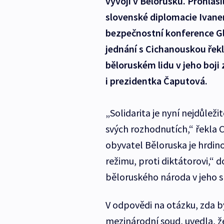
vývoji v Bělorusku. Prohlási
slovenské diplomacie Ivane
bezpečnostní konference Gl
jednání s Cichanouskou řekl,
běloruském lidu v jeho boji
i prezidentka Čaputová.
„Solidarita je nyní nejdůleži
svých rozhodnutích,“ řekla C
obyvatel Běloruska je hrdin
režimu, proti diktátorovi,“ 
běloruského národa v jeho s
V odpovědi na otázku, zda 
mezinárodní soud, uvedla, ž