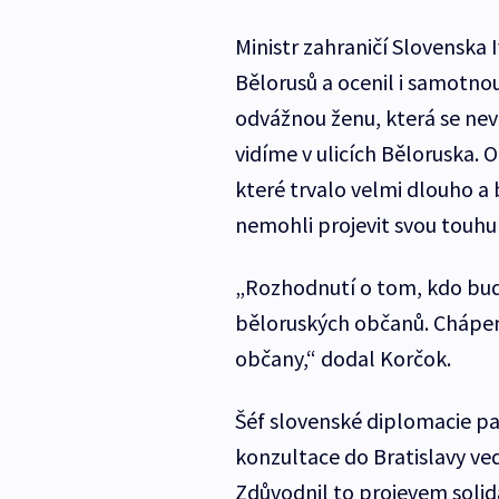
Ministr zahraničí Slovenska
Bělorusů a ocenil i samotn
odvážnou ženu, která se nevá
vidíme v ulicích Běloruska.
které trvalo velmi dlouho a
nemohli projevit svou touhu
„Rozhodnutí o tom, kdo bude
běloruských občanů. Chápem
občany,“ dodal Korčok.
Šéf slovenské diplomacie pak
konzultace do Bratislavy ve
Zdůvodnil to projevem solida