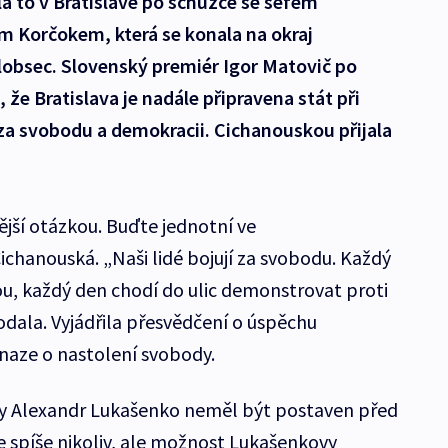
la to v Bratislavě po schůzce se šéfem
m Korčokem, která se konala na okraj
obsec. Slovenský premiér Igor Matovič po
 že Bratislava je nadále připravena stát při
 za svobodu a demokracii. Cichanouskou přijala
tější otázkou. Buďte jednotní ve
ichanouská. „Naši lidé bojují za svobodu. Každý
ou, každý den chodí do ulic demonstrovat proti
dodala. Vyjádřila přesvědčení o úspěchu
naze o nastolení svobody.
by Alexandr Lukašenko neměl být postaven před
e spíše nikoliv, ale možnost Lukašenkovy