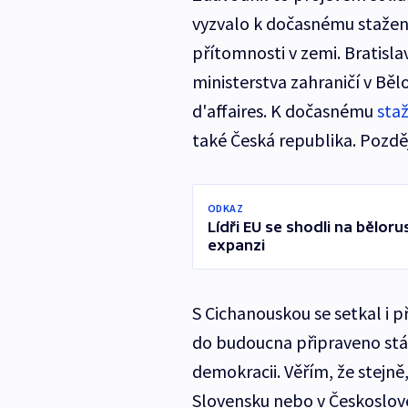
vyzvalo k dočasnému stažení
přítomnosti v zemi. Bratis
ministerstva zahraničí v Bě
d'affaires. K dočasnému
staž
také Česká republika. Pozděj
ODKAZ
Lídři EU se shodli na bělor
expanzi
S Cichanouskou se setkal i p
do budoucna připraveno stát
demokracii. Věřím, že stejně
Slovensku nebo v Českoslove