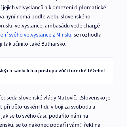
 jejich velvyslanců a k omezení diplomatické
lava nyní nemá podle webu slovenského
lorusku velvyslance, ambasádu vede chargé
ení svého velvyslance z Minsku
se rozhodla
i tak učinilo také Bulharsko.
uských sankcích a postupu vůči turecké těžební
ředseda slovenské vlády Matovič. „Slovensko je i
 při běloruském lidu v boji za svobodu a
, jak se to svého času podařilo nám na
nsku, se to nakonec podaří i vám,“ řekl na