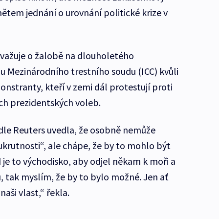
tem jednání o urovnání politické krize v
 uvažuje o žalobě na dlouholetého
u Mezinárodního trestního soudu (ICC) kvůli
stranty, kteří v zemi dál protestují proti
ch prezidentských voleb.
odle Reuters uvedla, že osobně nemůže
ukrutnosti“, ale chápe, že by to mohlo být
e to východisko, aby odjel někam k moři a
, tak myslím, že by to bylo možné. Jen ať
aši vlast,“ řekla.