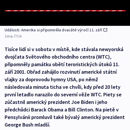
Události: Amerika si připomněla dvacáté výročí 11. září
Zdroj:
ČT24
Tisíce lidí si v sobotu v místě, kde stávala newyorská
dvojčata Světového obchodního centra (WTC),
připomněly památku obětí teroristických útoků 11.
září 2001. Obřad zahájilo rozvinutí americké státní
vlajky za doprovodu hymny USA, po němž
následovala minuta ticha ve chvíli, kdy před 20 lety
první letadlo narazilo do severní věže WTC. Piety se
zúčastnil americký prezident Joe Biden i jeho
předchůdci Barack Obama a Bill Clinton. Na pietě v
Pensylvánii promluvil také bývalý americký prezident
George Bush mladší.