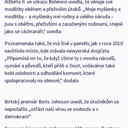
Alžběta II. ve vzkazu Bidenovi uvedla, že věnuje své
modlitby obětem a přeživším útoků. „Moje myšlenky a
modlitby – a myšlenky mé rodiny a celého národa –
jsou s oběťmi, přeživšími a zasaženými rodinami, stejně
jako se záchranáři,“ uvedla.
Poznamenala také, že má živě v paměti, jak v roce 2010
navštívila místo, kde stávala newyorská dvojčata.
„Připomíná mi to, že když ctíme ty z mnoha národů,
vyznání a původů, kteří přišli o život, vzdáváme také
hold odolnosti a odhodlání komunit, které
spolupracovaly na obnově,“ dodala.
Britský premiér Boris Johnson uvedl, že útočníkům se
nepodařilo „otřást naší vírou ve svobodu a v
demokracii“.