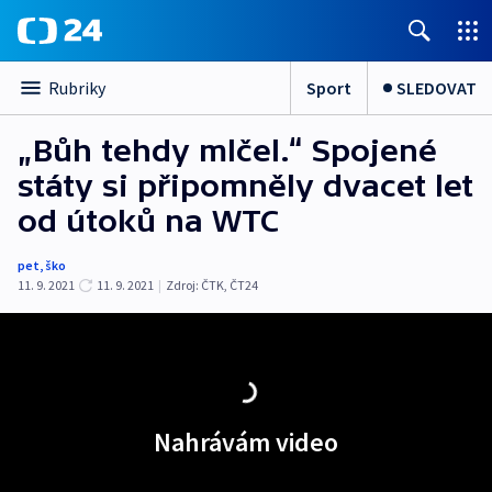
Sport
SLEDOVAT
Rubriky
„Bůh tehdy mlčel.“ Spojené
státy si připomněly dvacet let
od útoků na WTC
pet
,
ško
11. 9. 2021
11. 9. 2021
|
Zdroj:
ČTK
,
ČT24
Nahrávám video