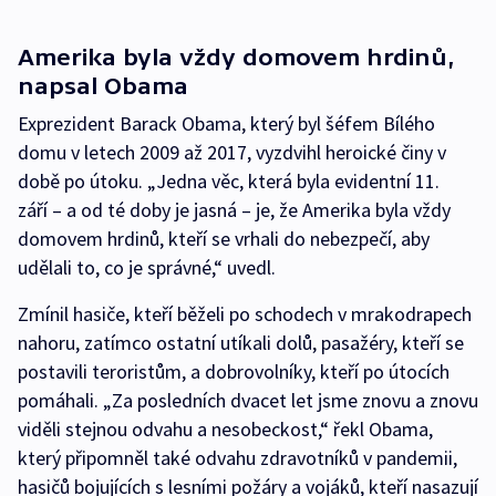
Amerika byla vždy domovem hrdinů,
napsal Obama
Exprezident Barack Obama, který byl šéfem Bílého
domu v letech 2009 až 2017, vyzdvihl heroické činy v
době po útoku. „Jedna věc, která byla evidentní 11.
září – a od té doby je jasná – je, že Amerika byla vždy
domovem hrdinů, kteří se vrhali do nebezpečí, aby
udělali to, co je správné,“ uvedl.
Zmínil hasiče, kteří běželi po schodech v mrakodrapech
nahoru, zatímco ostatní utíkali dolů, pasažéry, kteří se
postavili teroristům, a dobrovolníky, kteří po útocích
pomáhali. „Za posledních dvacet let jsme znovu a znovu
viděli stejnou odvahu a nesobeckost,“ řekl Obama,
který připomněl také odvahu zdravotníků v pandemii,
hasičů bojujících s lesními požáry a vojáků, kteří nasazují