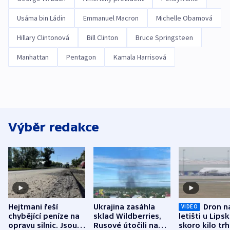
Usáma bin Ládin
Emmanuel Macron
Michelle Obamová
Hillary Clintonová
Bill Clinton
Bruce Springsteen
Manhattan
Pentagon
Kamala Harrisová
Výběr redakce
Hejtmani řeší
Ukrajina zasáhla
Dron n
VIDEO
chybějící peníze na
sklad Wildberries,
letišti u Lips
opravu silnic. Jsou
Rusové útočili na
skoro kilo trh