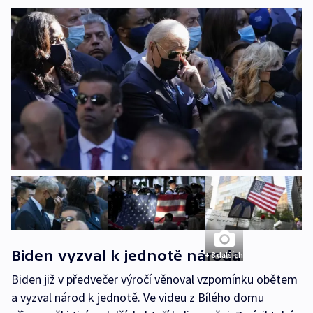
Biden vyzval k jednotě národa
+ 8 dalších
Biden již v předvečer výročí věnoval vzpomínku obětem
a vyzval národ k jednotě. Ve videu z Bílého domu