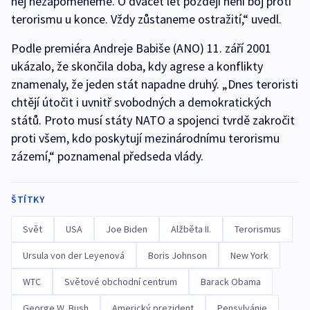
něj nezapomeneme. O dvacet let později není boj proti
terorismu u konce. Vždy zůstaneme ostražití,“ uvedl.
Podle premiéra Andreje Babiše (ANO) 11. září 2001
ukázalo, že skončila doba, kdy agrese a konflikty
znamenaly, že jeden stát napadne druhý. „Dnes teroristi
chtějí útočit i uvnitř svobodných a demokratických
států. Proto musí státy NATO a spojenci tvrdě zakročit
proti všem, kdo poskytují mezinárodnímu terorismu
zázemí,“ poznamenal předseda vlády.
ŠTÍTKY
Svět
USA
Joe Biden
Alžběta II.
Terorismus
Ursula von der Leyenová
Boris Johnson
New York
WTC
Světové obchodní centrum
Barack Obama
George W. Bush
Americký prezident
Pensylvánie