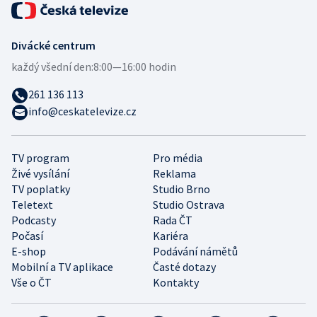
Divácké centrum
každý všední den:
8:00—16:00 hodin
261 136 113
info@ceskatelevize.cz
TV program
Pro média
Živé vysílání
Reklama
TV poplatky
Studio Brno
Teletext
Studio Ostrava
Podcasty
Rada ČT
Počasí
Kariéra
E-shop
Podávání námětů
Mobilní a TV aplikace
Časté dotazy
Vše o ČT
Kontakty