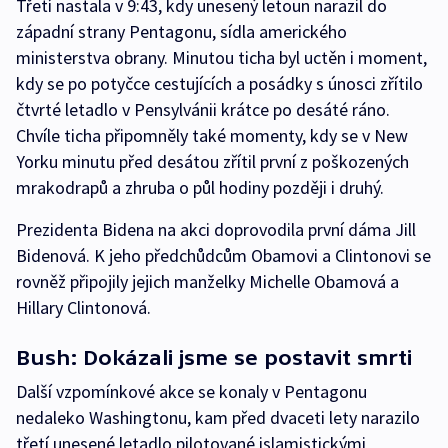
Třetí nastala v 9:43, kdy unesený letoun narazil do
západní strany Pentagonu, sídla amerického
ministerstva obrany. Minutou ticha byl uctěn i moment,
kdy se po potyčce cestujících a posádky s únosci zřítilo
čtvrté letadlo v Pensylvánii krátce po desáté ráno.
Chvíle ticha připomněly také momenty, kdy se v New
Yorku minutu před desátou zřítil první z poškozených
mrakodrapů a zhruba o půl hodiny později i druhý.
Prezidenta Bidena na akci doprovodila první dáma Jill
Bidenová. K jeho předchůdcům Obamovi a Clintonovi se
rovněž připojily jejich manželky Michelle Obamová a
Hillary Clintonová.
Bush: Dokázali jsme se postavit smrti
Další vzpomínkové akce se konaly v Pentagonu
nedaleko Washingtonu, kam před dvaceti lety narazilo
třetí unesené letadlo pilotované islamistickými