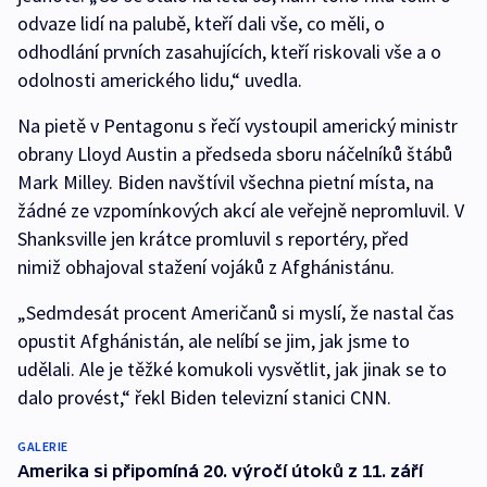
odvaze lidí na palubě, kteří dali vše, co měli, o
odhodlání prvních zasahujících, kteří riskovali vše a o
odolnosti amerického lidu,“ uvedla.
Na pietě v Pentagonu s řečí vystoupil americký ministr
obrany Lloyd Austin a předseda sboru náčelníků štábů
Mark Milley. Biden navštívil všechna pietní místa, na
žádné ze vzpomínkových akcí ale veřejně nepromluvil. V
Shanksville jen krátce promluvil s reportéry, před
nimiž obhajoval stažení vojáků z Afghánistánu.
„Sedmdesát procent Američanů si myslí, že nastal čas
opustit Afghánistán, ale nelíbí se jim, jak jsme to
udělali. Ale je těžké komukoli vysvětlit, jak jinak se to
dalo provést,“ řekl Biden televizní stanici CNN.
GALERIE
Amerika si připomíná 20. výročí útoků z 11. září