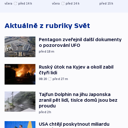
nenárokové, namítá
trh, hasiče či
indicie ukazuj
včera
před 14
h
včera
před 14
h
před 15
h
ministerstvo
stadion
Rusko
Aktuálně z rubriky
Svět
Pentagon zveřejnil další dokumenty
o pozorování UFO
před 18
m
Ruský útok na Kyjev a okolí zabil
čtyři lidi
08:20
před 27
m
Tajfun Dolphin na jihu Japonska
zranil pět lidí, tisíce domů jsou bez
proudu
před 2
h
USA chtějí poskytnout miliardu