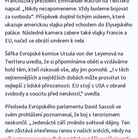
Francouzský prezident Emmanuel Macron na Twitteru
napsal: „Nikdy nezapomeneme. Vždy budeme bojovat
za svobodu“. Příspěvek doplnil tichým videem, které
ukazuje americkou vlajku před vchodem do Elysejského
paláce. Následně kamera zabere také vlajky Francie a
EU, načež se obrátí směrem k nebi.
Šéfka Evropské komise Ursula von der Leyenová na
Twitteru uvedla, že si připomínáme oběti a vzdáváme
hold těm, kteří riskovali vše, aby jim pomohli. „I v těch
nejtemnějších a nejtěžších dobách může prosvítat to
nejlepší z lidské přirozenosti. EU stojí s USA v obraně
svobody a soucitu před nenávistí,“ uvedla.
Předseda Evropského parlamentu David Sassoli ve
svém prohlášení poznamenal, že boj s terorismem
neskončil. „Jedenácté září změnilo světové dějiny. Ten
den zůstává otevřenou ranou v našich srdcích, nikdy na