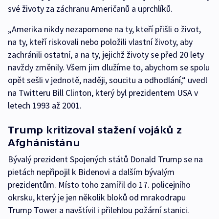
své životy za záchranu Američanů a uprchlíků.
„Amerika nikdy nezapomene na ty, kteří přišli o život,
na ty, kteří riskovali nebo položili vlastní životy, aby
zachránili ostatní, a na ty, jejichž životy se před 20 lety
navždy změnily. Všem jim dlužíme to, abychom se spolu
opět sešli v jednotě, naději, soucitu a odhodlání,“ uvedl
na Twitteru Bill Clinton, který byl prezidentem USA v
letech 1993 až 2001.
Trump kritizoval stažení vojáků z
Afghánistánu
Bývalý prezident Spojených států Donald Trump se na
pietách nepřipojil k Bidenovi a dalším bývalým
prezidentům. Místo toho zamířil do 17. policejního
okrsku, který je jen několik bloků od mrakodrapu
Trump Tower a navštívil i přilehlou požární stanici.