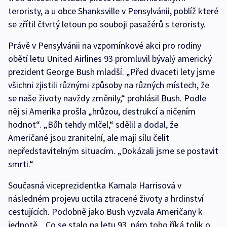
teroristy, a u obce Shanksville v Pensylvánii, poblíž které
se zřítil čtvrtý letoun po souboji pasažérů s teroristy.
Právě v Pensylvánii na vzpomínkové akci pro rodiny
obětí letu United Airlines 93 promluvil bývalý americký
prezident George Bush mladší. „Před dvaceti lety jsme
všichni zjistili různými způsoby na různých místech, že
se naše životy navždy změnily,“ prohlásil Bush. Podle
něj si Amerika prošla „hrůzou, destrukcí a ničením
hodnot“. „Bůh tehdy mlčel,“ sdělil a dodal, že
Američané jsou zranitelní, ale mají sílu čelit
nepředstavitelným situacím. „Dokázali jsme se postavit
smrti.“
Současná viceprezidentka Kamala Harrisová v
následném projevu uctila ztracené životy a hrdinství
cestujících. Podobně jako Bush vyzvala Američany k
jednotě. „Co se stalo na letu 93, nám toho říká tolik o