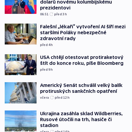
dolarů novému kolumbijskému
prezidentovi
06:51
před 3
h
Falešní „lékaři“ vytvoření AI šíří mezi
staršími Poláky nebezpečné
zdravotní rady
před 4
h
USA chtějí otestovat protiraketový
štít do konce roku, píše Bloomberg
před 9
h
Americký Senát schválil velký balík
protiruských sankčních opatření
včera
před 12
h
Ukrajina zasáhla sklad Wildberries,
Rusové útočili na trh, hasiče či
stadion
včera
před 14
h