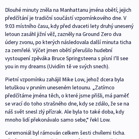
Dlouhé minuty zněla na Manhattanu jména obětí; jejich
předčítání je tradiční součástí vzpomínkového dne. V
9:03 místního času, kdy před dvaceti lety druhý unesený
letoun zasáhl jižní věž, zazněly na Ground Zero dva
údery zvonu, po kterých následovala další minuta ticha
za zemřelé. Výčet jmen obětí přerušilo hudební
vystoupení zpěváka Bruce Springsteena s písní I’ll see
you in my dreams (Uvidím tě ve svých snech).
Pietní vzpomínku zahájil Mike Low, jehož dcera byla
letuškou v prvním uneseném letounu. „Zatímco
předčítáme jména těch, o které jsme přišli, má paměť
se vrací do toho strašného dne, kdy se zdálo, že se na
náš svět snesl zlý přízrak. Ale byla to také doba, kdy
mnoho lidí překonávalo samo sebe,“ řekl Low.
Ceremoniál byl rámován celkem šesti chvílemi ticha.