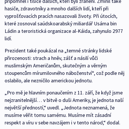
připomněl i tisíce dalších, kteří byli zraněni. Zmínil také
hasiče, zdravotníky a mnoho dalších lidí, kteří při
vyprošťovacích pracích nasazovali životy. Při útocích,
které zosnoval saúdskoarabský miliardář Usáma bin
Ládin a teroristická organizace al-Káida, zahynulo 2977
lidí.
Prezident také poukázal na „temné stránky lidské
přirozenosti: strach a hněv, zášť a násilí vůči
muslimským Američanům, skutečným a věrným
stoupencům mírumilovného náboženství“, což podle něj
oslabilo, ale nezničilo americkou jednotu.
„Pro mě je hlavním ponaučením z 11. září, že když jsme
nejzranitelnější… v bitvě o duši Ameriky, je jednota naší
největší předností,“ uvedl. „Jednota neznamená, že
musíme věřit tomu samému. Musíme mít zásadní
respekt a víru v sebe navzájem i v tento národ,“ dodal.