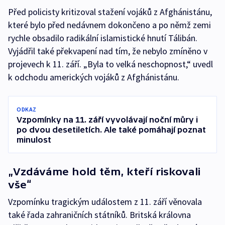
Před policisty kritizoval stažení vojáků z Afghánistánu,
které bylo před nedávnem dokončeno a po němž zemi
rychle obsadilo radikální islamistické hnutí Tálibán.
Vyjádřil také překvapení nad tím, že nebylo zmíněno v
projevech k 11. září. „Byla to velká neschopnost,“ uvedl
k odchodu amerických vojáků z Afghánistánu.
ODKAZ
Vzpomínky na 11. září vyvolávají noční můry i
po dvou desetiletích. Ale také pomáhají poznat
minulost
„Vzdáváme hold těm, kteří riskovali
vše“
Vzpomínku tragickým událostem z 11. září věnovala
také řada zahraničních státníků. Britská královna