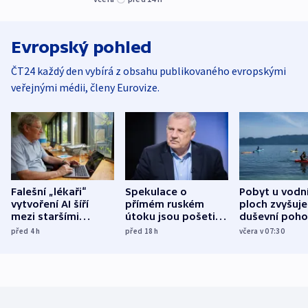
Evropský pohled
ČT24 každý den vybírá z obsahu publikovaného evropskými
veřejnými médii, členy Eurovize.
Falešní „lékaři“
Spekulace o
Pobyt u vodn
vytvoření AI šíří
přímém ruském
ploch zvyšuje
mezi staršími
útoku jsou pošetilé,
duševní poho
Poláky nebezpečné
míní estonský
ukázala
před 4
h
před 18
h
včera v 07:30
zdravotní rady
bezpečnostní
mezinárodní 
expert