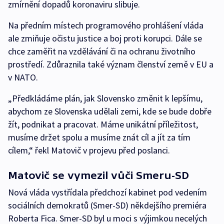
zmírnění dopadů koronaviru slibuje.
Na předním místech programového prohlášení vláda
ale zmiňuje očistu justice a boj proti korupci. Dále se
chce zaměřit na vzdělávání či na ochranu životního
prostředí. Zdůraznila také význam členství země v EU a
v NATO.
„Předkládáme plán, jak Slovensko změnit k lepšímu,
abychom ze Slovenska udělali zemi, kde se bude dobře
žít, podnikat a pracovat. Máme unikátní příležitost,
musíme držet spolu a musíme znát cíl a jít za tím
cílem,“ řekl Matovič v projevu před poslanci.
Matovič se vymezil vůči Smeru-SD
Nová vláda vystřídala předchozí kabinet pod vedením
sociálních demokratů (Smer-SD) někdejšího premiéra
Roberta Fica. Smer-SD byl u moci s výjimkou necelých