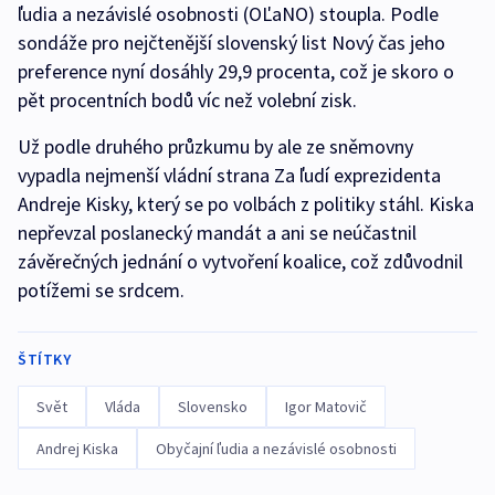
ľudia a nezávislé osobnosti (OĽaNO) stoupla. Podle
sondáže pro nejčtenější slovenský list Nový čas jeho
preference nyní dosáhly 29,9 procenta, což je skoro o
pět procentních bodů víc než volební zisk.
Už podle druhého průzkumu by ale ze sněmovny
vypadla nejmenší vládní strana Za ľudí exprezidenta
Andreje Kisky, který se po volbách z politiky stáhl. Kiska
nepřevzal poslanecký mandát a ani se neúčastnil
závěrečných jednání o vytvoření koalice, což zdůvodnil
potížemi se srdcem.
ŠTÍTKY
Svět
Vláda
Slovensko
Igor Matovič
Andrej Kiska
Obyčajní ľudia a nezávislé osobnosti