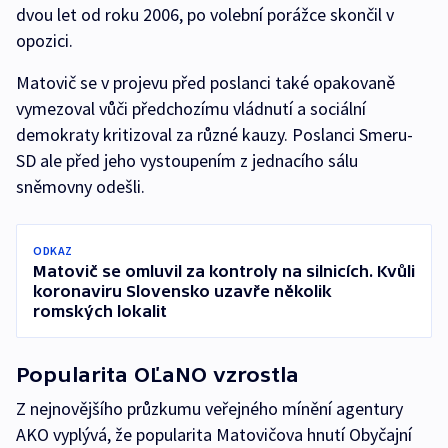
dvou let od roku 2006, po volební porážce skončil v
opozici.
Matovič se v projevu před poslanci také opakovaně
vymezoval vůči předchozímu vládnutí a sociální
demokraty kritizoval za různé kauzy. Poslanci Smeru-
SD ale před jeho vystoupením z jednacího sálu
sněmovny odešli.
ODKAZ
Matovič se omluvil za kontroly na silnicích. Kvůli
koronaviru Slovensko uzavře několik
romských lokalit
Popularita OĽaNO vzrostla
Z nejnovějšího průzkumu veřejného mínění agentury
AKO vyplývá, že popularita Matovičova hnutí Obyčajní