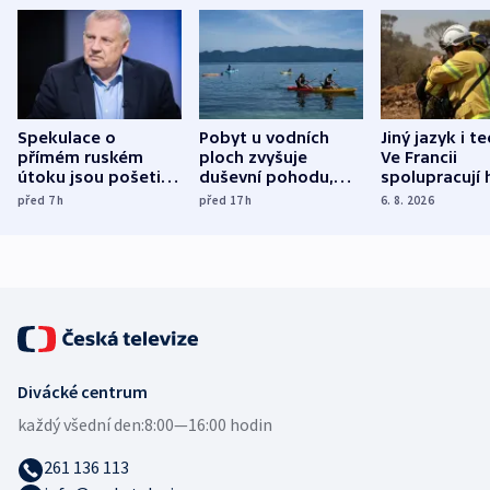
Spekulace o
Pobyt u vodních
Jiný jazyk i t
přímém ruském
ploch zvyšuje
Ve Francii
útoku jsou pošetilé,
duševní pohodu,
spolupracují h
míní estonský
ukázala
různých zemí
před 7
h
před 17
h
6. 8. 2026
bezpečnostní
mezinárodní studie
expert
Divácké centrum
každý všední den:
8:00—16:00 hodin
261 136 113