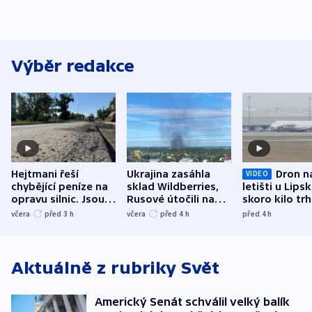
Výběr redakce
Hejtmani řeší
Ukrajina zasáhla
Dron n
VIDEO
chybějící peníze na
sklad Wildberries,
letišti u Lips
opravu silnic. Jsou
Rusové útočili na
skoro kilo trh
nenárokové, namítá
trh, hasiče či
indicie ukazuj
včera
před 3
h
včera
před 4
h
před 4
h
ministerstvo
stadion
Rusko
Aktuálně z rubriky
Svět
Americký Senát schválil velký balík