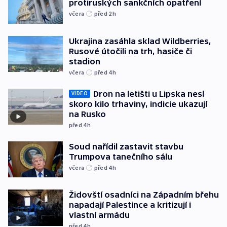
protiruských sankčních opatření
včera
před 2
h
Ukrajina zasáhla sklad Wildberries,
Rusové útočili na trh, hasiče či
stadion
včera
před 4
h
Dron na letišti u Lipska nesl
VIDEO
skoro kilo trhaviny, indicie ukazují
na Rusko
před 4
h
Soud nařídil zastavit stavbu
Trumpova tanečního sálu
včera
před 4
h
Židovští osadníci na Západním břehu
napadají Palestince a kritizují i
vlastní armádu
před 4
h