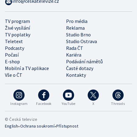
info@ceskatelevize.cz
TV program
Pro média
Živé vysílání
Reklama
TV poplatky
Studio Brno
Teletext
Studio Ostrava
Podcasty
Rada ČT
Počasí
Kariéra
E-shop
Podávání námětů
Mobilní a TV aplikace
Časté dotazy
Vše o ČT
Kontakty
Instagram
Facebook
YouTube
X
Threads
© Česká televize
•
•
English
Ochrana soukromí
Přístupnost