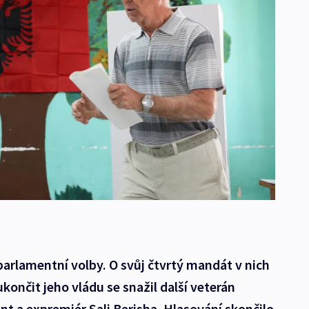
 parlamentní volby. O svůj čtvrtý mandát v nich
končit jeho vládu se snažil další veterán
nt a expremiér Sali Berisha. Hlasování skončilo