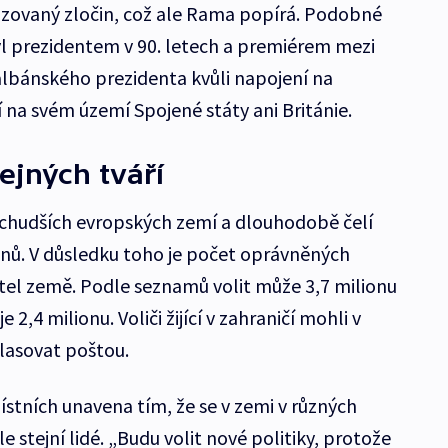
izovaný zločin, což ale Rama popírá. Podobné
 byl prezidentem v 90. letech a premiérem mezi
albánského prezidenta kvůli napojení na
 na svém území Spojené státy ani Británie.
ejných tváří
jchudších evropských zemí a dlouhodobě čelí
nů. V důsledku toho je počet oprávněných
atel země. Podle seznamů volit může 3,7 milionu
 2,4 milionu. Voliči žijící v zahraničí mohli v
lasovat poštou.
ístních unavena tím, že se v zemi v různých
le stejní lidé. „Budu volit nové politiky, protože