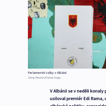
Parlamentní volby v Albánii
Zdroj:
Reuters/Florion Goga
V Albánii se v neděli konaly
usiloval premiér Edi Rama, u
albánské politiky, exprezide