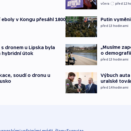
včera
před 12
h
cí eboly v Kongu přesáhl 1800
Putin vyměnil
před 13
hodinami
„Musíme zapoj
 s dronem u Lipska byla
o demografii
 hybridní útok
před 13
hodinami
Výbuch auta 
ace, soudí o dronu u
uralské tová
Rusko
před 14
hodinami
vropskými veřejnými médii, členy Eurovize.