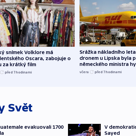
Srážka nákladního leta
ký snímek Volklore má
dronem u Lipska byla 
dentského Oscara, zabojuje o
německého ministra hy
 za krátký film
včera
před 7
hodinami
před 7
hodinami
ky
Svět
 Guatemale evakuovali 1700
V demokratic
la
Sayed