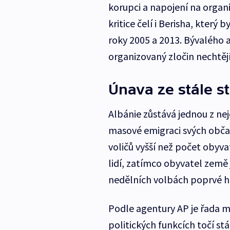
korupci a napojení na organ
kritice čelí i Berisha, který
roky 2005 a 2013. Bývalého 
organizovaný zločin nechtějí
Únava ze stále st
Albánie zůstává jednou z ne
masové emigraci svých obča
voličů vyšší než počet obyv
lidí, zatímco obyvatel země je
nedělních volbách poprvé h
Podle agentury AP je řada m
politických funkcích točí stá