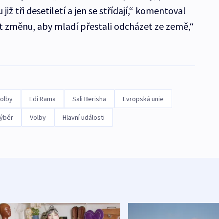
 již tři desetiletí a jen se střídají,“ komentoval
ět změnu, aby mladí přestali odcházet ze země,“
volby
Edi Rama
Sali Berisha
Evropská unie
ýběr
Volby
Hlavní události