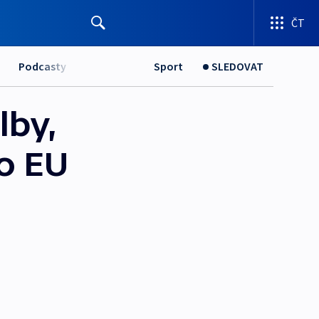
ČT
Podcasty
Sport
SLEDOVAT
lby,
o EU