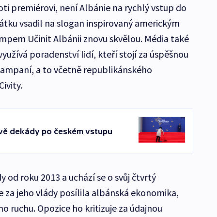
oti premiérovi, není Albánie na rychlý vstup do
átku vsadil na slogan inspirovaný americkým
em Učinit Albánii znovu skvělou. Média také
yužívá poradenství lidí, kteří stojí za úspěšnou
ampaní, a to včetně republikánského
ivity.
dvě dekády po českém vstupu
y od roku 2013 a uchází se o svůj čtvrtý
e za jeho vlády posílila albánská ekonomika,
ho ruchu. Opozice ho kritizuje za údajnou