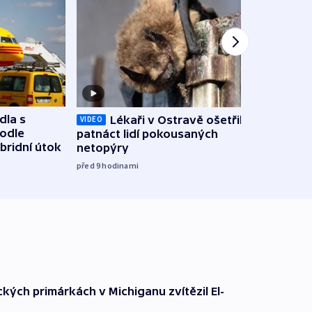
dla s
Lékaři v Ostravě ošetřili už
Koali
VIDEO
podle
patnáct lidí pokousaných
novel
bridní útok
netopýry
zájm
před 9
hodinami
před 9
kých primárkách v Michiganu zvítězil El-