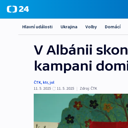
Hlavní události
Ukrajina
Volby
Domácí
V Albánii skon
kampani domi
ČTK
,
ktr
,
jol
11. 5. 2025
11. 5. 2025
|
Zdroj:
ČTK