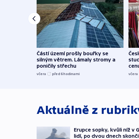
Částí území prošly bouřky se
Čes
silným větrem. Lámaly stromy a
stu
poničily střechu
cenu
včera
před 6
hodinami
včera
Aktuálně z rubri
Erupce sopky, kvůli níž v
lidí, po dvou dnech skonči