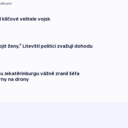
odinami
 klíčové velitele vojsk
it ženy.“ Litevští politici zvažují dohodu
u Jekatěrinburgu vážně zranil šéfa
rny na drony