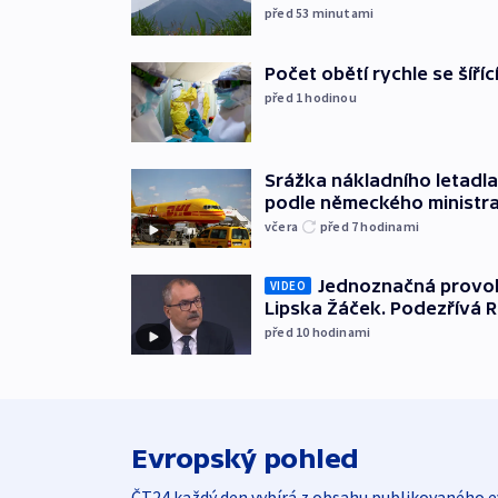
před 53
minutami
Počet obětí rychle se šíří
před 1
hodinou
Srážka nákladního letadla
podle německého ministra
včera
před 7
hodinami
Jednoznačná provok
VIDEO
Lipska Žáček. Podezřívá 
před 10
hodinami
Evropský pohled
ČT24 každý den vybírá z obsahu publikovaného e