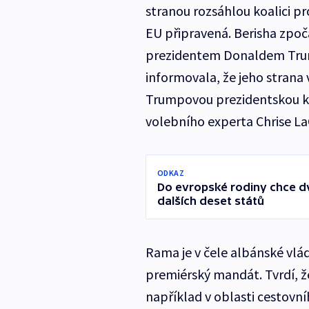
stranou rozsáhlou koalici pr
EU připravená. Berisha zpoč
prezidentem Donaldem Trump
informovala, že jeho strana v
Trumpovou prezidentskou k
volebního experta Chrise LaC
ODKAZ
Do evropské rodiny chce 
dalších deset států
Rama je v čele albánské vlád
premiérský mandát. Tvrdí, ž
například v oblasti cestovní