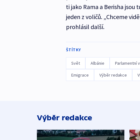
ti jako Rama a Berisha jsou tu
jeden z voličů. „Chceme vid
prohlásil další.
ŠTÍTKY
Svět
Albánie
Parlamentní 
Emigrace
Výběr redakce
V
Výběr redakce