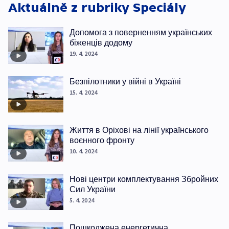
Aktuálně z rubriky
Speciály
Допомога з поверненням українських
біженців додому
19. 4. 2024
Безпілотники у війні в Україні
15. 4. 2024
Життя в Оріхові на лінії українського
воєнного фронту
10. 4. 2024
Нові центри комплектування Збройних
Сил України
5. 4. 2024
Пошкоджена енергетична