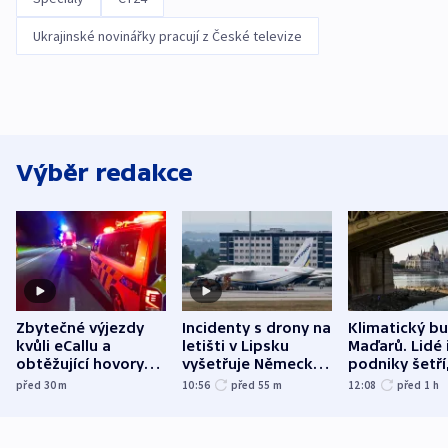
Ukrajinské novinářky pracují z České televize
Výběr redakce
Zbytečné výjezdy
Incidenty s drony na
Klimatický b
kvůli eCallu a
letišti v Lipsku
Maďarů. Lidé 
obtěžující hovory
vyšetřuje Německo
podniky šetří
zdržují záchranáře
jako úmyslný pokus
omezuje se d
před 30
m
10:56
před 55
m
12:08
před 1
h
o způsobení
i svícení
exploze