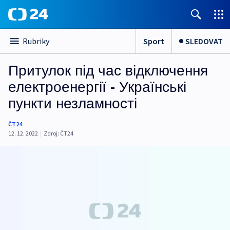
Sport
SLEDOVAT
Rubriky
Притулок під час відключення
електроенергії - Українські
пункти незламності
ČT24
12. 12. 2022
|
Zdroj:
ČT24