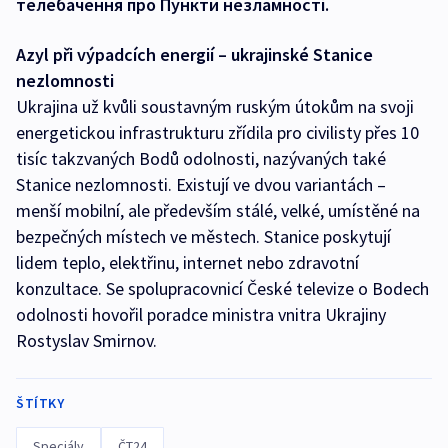
телебачення про Пункти незламності.
Azyl při výpadcích energií – ukrajinské Stanice
nezlomnosti
Ukrajina už kvůli soustavným ruským útokům na svoji
energetickou infrastrukturu zřídila pro civilisty přes 10
tisíc takzvaných Bodů odolnosti, nazývaných také
Stanice nezlomnosti. Existují ve dvou variantách –
menší mobilní, ale především stálé, velké, umístěné na
bezpečných místech ve městech. Stanice poskytují
lidem teplo, elektřinu, internet nebo zdravotní
konzultace. Se spolupracovnicí České televize o Bodech
odolnosti hovořil poradce ministra vnitra Ukrajiny
Rostyslav Smirnov.
ŠTÍTKY
Speciály
ČT24