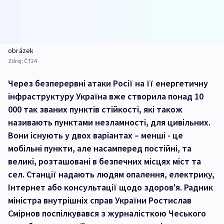
obrázek
Zdroj:
ČT24
Через безперервні атаки Росії на її енергетичну
інфраструктуру Україна вже створила понад 10
000 так званих пунктів стійкості, які також
називають пунктами незламності, для цивільних.
Вони існують у двох варіантах – менші - це
мобільні пункти, але насамперед постійні, та
великі, розташовані в безпечних місцях міст та
сел. Станції надають людям опалення, електрику,
Інтернет або консультації щодо здоров'я. Радник
міністра внутрішніх справ України Ростислав
Смірнов поспілкувався з журналісткою Чеського