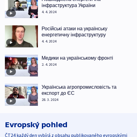
інфраструктура України
4. 4. 2024
Російські атаки на українську
енергетичну інфраструктуру
4. 4. 2024
Медики на українському фронті
2. 4. 2024
Українська агропромисловість та
експорт до ЄС
28. 3. 2024
Evropský pohled
ČT24 každý den vybírá z obsahu publikovaného evropskými