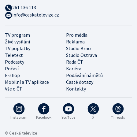
261 136 113
info@ceskatelevize.cz
TV program
Pro média
Živé vysílání
Reklama
TV poplatky
Studio Brno
Teletext
Studio Ostrava
Podcasty
Rada ČT
Počasí
Kariéra
E-shop
Podávání námětů
Mobilní a TV aplikace
Časté dotazy
Vše o ČT
Kontakty
Instagram
Facebook
YouTube
X
Threads
© Česká televize