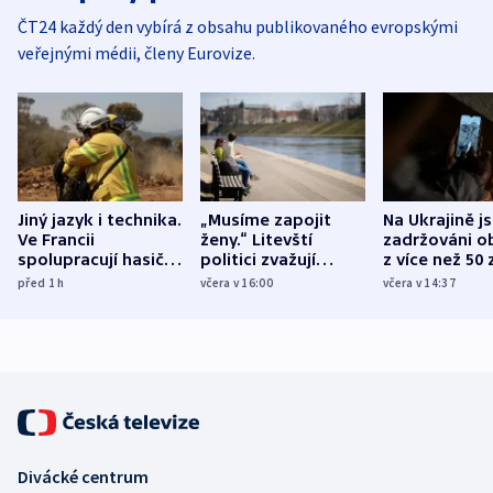
ČT24 každý den vybírá z obsahu publikovaného evropskými
veřejnými médii, členy Eurovize.
Jiný jazyk i technika.
„Musíme zapojit
Na Ukrajině j
Ve Francii
ženy.“ Litevští
zadržováni o
spolupracují hasiči z
politici zvažují
z více než 50 
různých zemí
dohodu o
Bojovali na s
před 1
h
včera v 16:00
včera v 14:37
demografii
Ruska
Divácké centrum