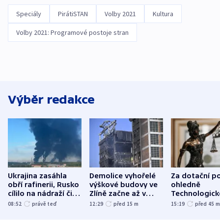
Speciály
PirátiSTAN
Volby 2021
Kultura
Volby 2021: Programové postoje stran
Výběr redakce
Ukrajina zasáhla
Demolice vyhořelé
Za dotační p
obří rafinerii, Rusko
výškové budovy ve
ohledně
cílilo na nádraží či
Zlíně začne až v
Technologic
autobus
následujících dnech
parku poslal
08:52
právě teď
12:29
před 15
m
15:19
před 45
do vězení dv