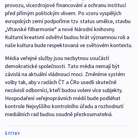
provozu, vícezdrojové financování a ochranu institucí
před přímým politickým vlivem. Po vzoru vyspělých
evropských zemí podpoříme tzv. status umělce, stavbu
„Vltavské filharmonie“ a nové Národní knihovny.
Kulturní kreativní odvětví budou hrát významnou roli a
naše kultura bude respektovaná ve světovém kontextu.
Média veřejné služby jsou nezbytnou součástí
demokratické společnosti. Tato média nemají být
závislá na aktuální vládnoucí moci. Změníme systém
volby tak, aby v radách ČT a ČRo usedli skutečně
nezávislí odborníci, kteří budou voleni více subjekty.
Hospodaření veřejnoprávních médií bude podléhat
kontrole Nejvyššího kontrolního úřadu a rozhodnutí
mediálních rad budou soudně přezkoumatelná.
ŠTÍTKY