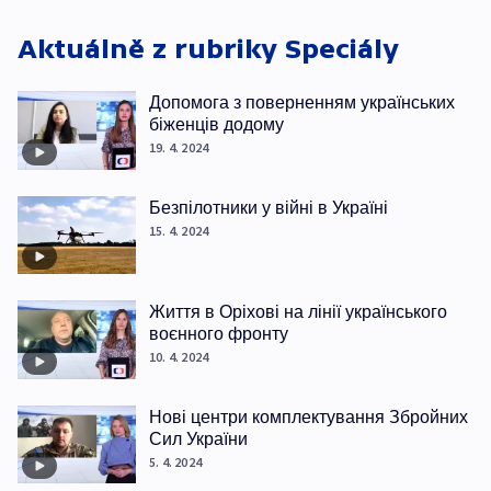
Aktuálně z rubriky
Speciály
Допомога з поверненням українських
біженців додому
19. 4. 2024
Безпілотники у війні в Україні
15. 4. 2024
Життя в Оріхові на лінії українського
воєнного фронту
10. 4. 2024
Нові центри комплектування Збройних
Сил України
5. 4. 2024