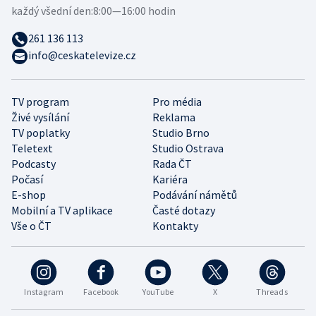
každý všední den:
8:00—16:00 hodin
261 136 113
info@ceskatelevize.cz
TV program
Pro média
Živé vysílání
Reklama
TV poplatky
Studio Brno
Teletext
Studio Ostrava
Podcasty
Rada ČT
Počasí
Kariéra
E-shop
Podávání námětů
Mobilní a TV aplikace
Časté dotazy
Vše o ČT
Kontakty
Instagram
Facebook
YouTube
X
Threads